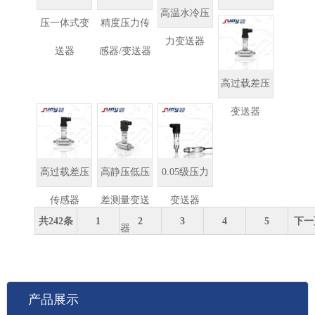
高温水冷压
压一体式变
精度压力传
力传感器
力变送器
送器
感器/变送器
高过载差压
变送器
高过载差压
高静压低压
0.05级压力
传感器
差测量变送
变送器
共242条
1
2
3
4
5
下一
器
产品展示