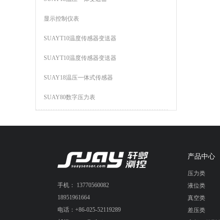
显示控制仪表
SUAYT10温度传感器变送器
SUAYT10温度传感器变送器
SUAY18温压一体式传感器
SUAY80数字压力表
产品中心
压力类
手机： 13770560082
液位类
18951961664
真空类
电话：+86-025-52119289
差压类