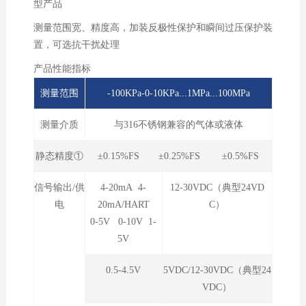
型产品
测量范围宽、精度高，加装反极性保护和瞬间过压保护装
置，可选抗干扰处理
产品性能指标
测量范围
-100KPa-0-10KPa...1MPa...100MPa
测量介质
与316不锈钢兼容的气体或液体
静态精度①
±0.15%FS ±0.25%FS ±0.5%FS
信号输出/供
4-20mA 4-
12-30VDC（典型24VD
电
20mA/HART
C）
0-5V 0-10V 1-
5V
0.5-4.5V
5VDC/12-30VDC（典型24
VDC）