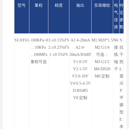
型号
量程
精度
输出
安装螺纹
电
特
气
定
连
参
接
数
SUAY61
-100KPa~0
3:±0.15%FS
A1:4-20mA
M1:M20*1.5
N6:
S:
...10KPa
2:±0.25%FS
A2:4-
M2:G1/4
接
抗
...100MPa
1:±0.5%FS
20mA/HART
可选：
线
干
量程可选
V1:0-5V
M3:G1/2
端
扰
V2:1-5V
M4:DN20
子
L:
V3:0-10V
M0:定制
显
V4:0.5-4.5V
示
D:RS485
P:
V0:定制
平
膜
型
E:
本