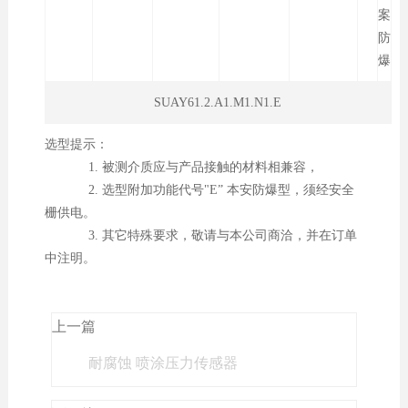
案
防
爆
SUAY61.2.A1.M1.N1.E
选型提示：
1. 被测介质应与产品接触的材料相兼容，
2. 选型附加功能代号"E” 本安防爆型，须经安全
栅供电。
3. 其它特殊要求，敬请与本公司商洽，并在订单
中注明。
上一篇
耐腐蚀 喷涂压力传感器