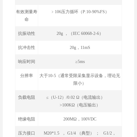
有效测量寿
﹥106压力循环（P:10-90%FS）
命
抗振动性
20g ，（IEC 60068-2-6）
抗冲击性
20g，11mS
响应时间
≥5ms
分辨率
大于10-5（通常受限采集显示设备，理论无
限小）
负载电阻
≤（U-12）/0.02 Ω（电流输出）
>100KΩ（电压输出）
绝缘电阻
200MΩ，100VDC
压力接口
M20*1.5 ， G1/4 （典型） ； G1/2，