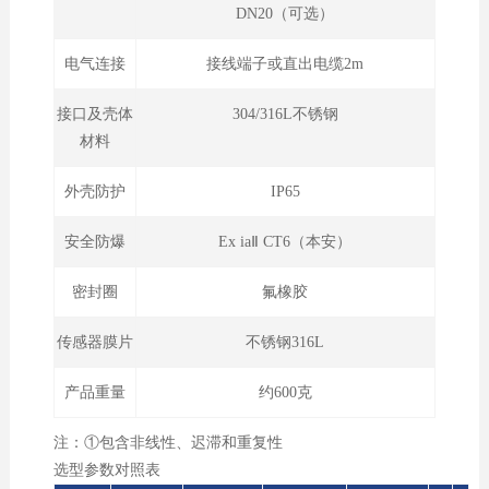
DN20（可选）
电气连接
接线端子或直出电缆2m
接口及壳体
304/316L不锈钢
材料
外壳防护
IP65
安全防爆
Ex iaⅡ CT6（本安）
密封圈
氟橡胶
传感器膜片
不锈钢316L
产品重量
约600克
注：①包含非线性、迟滞和重复性
选型参数对照表