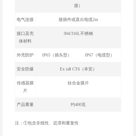
接）
电气连接
接插件或直出电缆2m
接口及壳
304/316L不锈钢
体材料
外壳防护
IP65（插头型） IP67（电缆型）
安全防爆
Ex iaⅡ CT6（本安）
传感器膜
钛合金膜片
片
产品重量
约400克
注：①包含非线性、迟滞和重复性