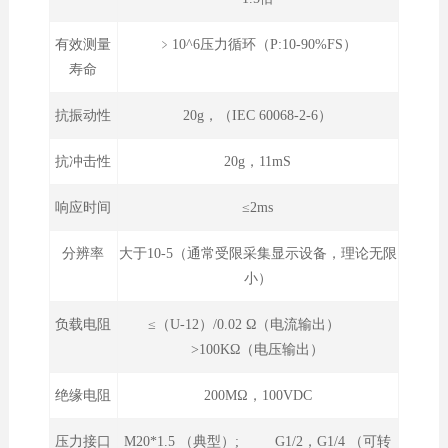
有效测量
﹥10^6压力循环（P:10-90%FS）
寿命
抗振动性
20g，（IEC 60068-2-6）
抗冲击性
20g，11mS
响应时间
≤2ms
分辨率
大于10-5（通常受限采集显示设备，理论无限
小）
负载电阻
≤（U-12）/0.02 Ω（电流输出）
>100KΩ（电压输出）
绝缘电阻
200MΩ，100VDC
压力接口
M20*1.5 （典型）; G1/2，G1/4 （可转