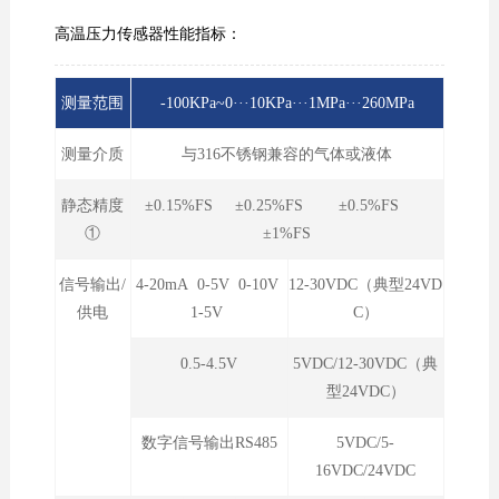
高温压力传感器性能指标：
测量范围
-100KPa~0···10KPa···1MPa···260MPa
测量介质
与316不锈钢兼容的气体或液体
静态精度
±0.15%FS ±0.25%FS ±0.5%FS
①
±1%FS
信号输出/
4-20mA 0-5V 0-10V
12-30VDC（典型24VD
供电
1-5V
C）
0.5-4.5V
5VDC/12-30VDC（典
型24VDC）
数字信号输出RS485
5VDC/5-
16VDC/24VDC