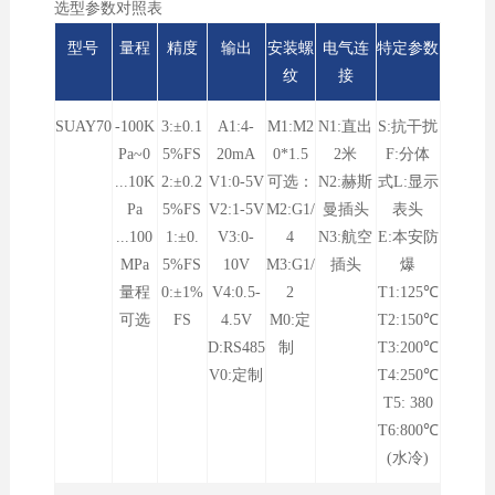
选型参数对照表
型号
量程
精度
输出
安装螺
电气连
特定参数
纹
接
SUAY70
-100K
3:±0.1
A1:4-
M1:M2
N1:直出
S:抗干扰
Pa~0
5%FS
20mA
0*1.
5
2米
F:分体
...10K
2:±0.2
V1:0-5V
可选：
N2:赫斯
式L:显示
Pa
5%FS
V2:1-5V
M2:G1/
曼插头
表头
...100
1:±0.
V3:0-
4
N3:航空
E:本安防
MPa
5%FS
10V
M3:G1/
插头
爆
量程
0:±1%
V4:0.5-
2
T1:125℃
可选
FS
4.5V
M0:定
T2:150℃
D:RS485
制
T3:200℃
V0:定制
T4:250℃
T5: 380
T6:800℃
(水冷)