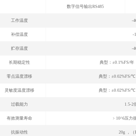
数字信号输出RS485
工作温度
-
补偿温度
-
贮存温度
-
长期稳定性
典型：±0.1%FS/
零点温度漂移
典型：±0.02%FS/
灵敏度温度漂移
典型：±0.02%FS/
过载能力
1.5
有效测量寿命
﹥10^6压力循
抗振动性
20g ，（I