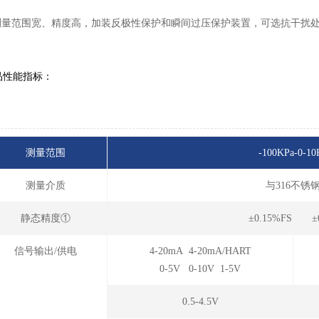
 测量范围宽、精度高，加装反极性保护和瞬间过压保护装置，可选抗干扰
品性能指标：
测量范围
-100KPa-0-10
测量介质
与316不
静态精度①
±0.15%FS ±
信号输出/供电
4-20mA 4-20mA/HART
0-5V 0-10V 1-5V
0.5-4.5V