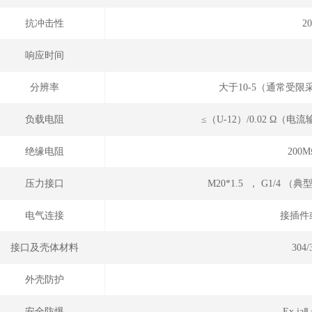
抗冲击性
2
响应时间
分辨率
大于10-5（通常受
负载电阻
≤（U-12）/0.02 Ω
绝缘电阻
200
压力接口
M20*1.5 ， G1/4 （
电气连接
接插件
接口及壳体材料
304
外壳防护
安全防爆
Ex i