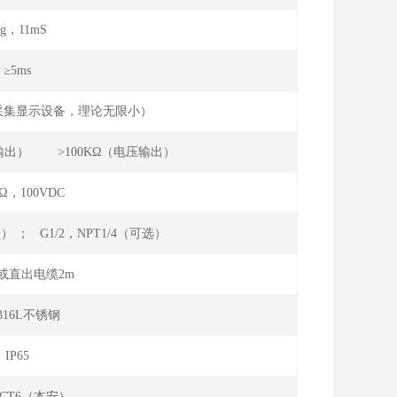
0g，11mS
≥5ms
限采集显示设备，理论无限小）
（电流输出） >100KΩ（电压输出）
MΩ，100VDC
典型） ； G1/2，NPT1/4（可选）
或直出电缆2m
/316L不锈钢
IP65
aⅡ CT6（本安）