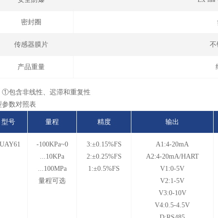
密封圈
传感器膜片
不
产品重量
：①包含非线性、迟滞和重复性
型参数对照表
型号
量程
精度
输出
UAY61
-100KPa~0
3:±0.15%FS
A1:4-20m
A
...10KPa
2:±0.25%FS
A2:4-20mA/HART
...100MPa
1:±0.5%FS
V1:0-5V
量程可选
V2:1-5V
V3:0-10V
V4:0.5-4.5V
D:RS485