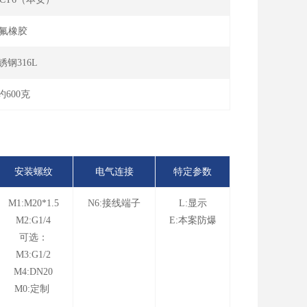
氟橡胶
锈钢316L
约600克
安装螺纹
电气连接
特定参数
M1:M20*1.5
N6:接线端子
L:显示
M2:G1/4
E:本案防爆
可选：
M3:G1/2
M4:DN20
M0:定制