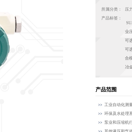
所属分类：
压
产品标签：
S
业压
可选
可选
合
冶
产品范围
工业自动化测
环保及水处理
泵业和压缩机
其他液压和气