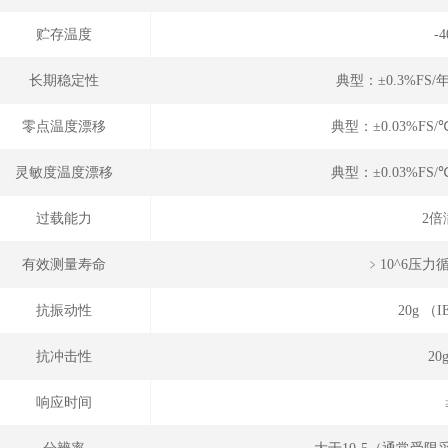
贮存温度
-
长期稳定性
典型：±0.3%FS/
零点温度漂移
典型：±0.03%FS/
灵敏度温度漂移
典型：±0.03%FS/
过载能力
2倍
有效测量寿命
﹥10^6压力循
抗振动性
20g （I
抗冲击性
20
响应时间