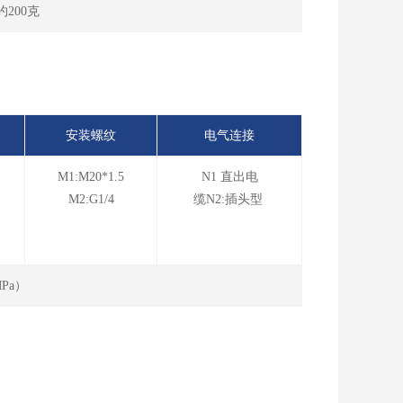
约200克
安装螺纹
电气连接
M1:M20*1.5
N1 直出电
M2:G1/4
缆N2:插头型
1MPa）