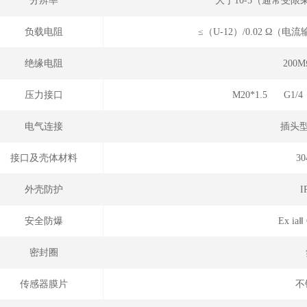
分辨率
大于10-5（通常受
负载电阻
≤（U-12）/0.02 Ω
绝缘电阻
200
压力接口
M20*1.5 G
电气连接
插头
接口及壳体材料
3
外壳防护
安全防爆
Ex i
密封圈
传感器膜片
不