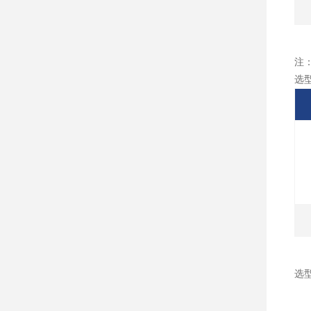
注
选
选
1
2