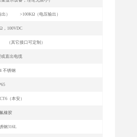
限采集显示设备，理论无限小）
（电流输出） >100KΩ（电压输出）
MΩ，100VDC
1/4 （其它接口可定制）
型或直出电缆
04 不锈钢
IP65
aⅡ CT6（本安）
氟橡胶
锈钢316L