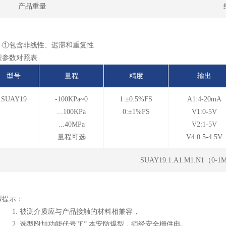
产品重量
：①包含非线性、迟滞和重复性
型参数对照表
型号
量程
精度
输出
SUAY19
-100KPa~0
1:±0.5%FS
A1:4-20mA
...100KPa
0:±1%FS
V1:0-5V
...40MPa
V2:1-5V
量程可选
V4:0.5-4.5V
SUAY19.1.A1.M1.N1（0-
型提示：
. 被测介质应与产品接触的材料相兼容，
. 选型附加功能代号"E” 本安防爆型，须经安全栅供电。