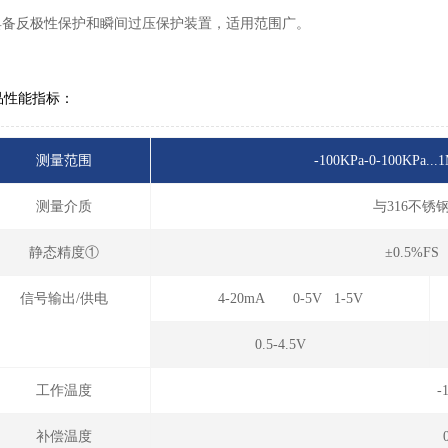
 具备反极性保护和瞬间过压保护装置，适用范围广。
品性能指标：
测量范围
-100KPa-0-100KPa
测量介质
与316不
静态精度①
±0.5%F
信号输出/供电
4-20mA 0-5V 1-5V
0.5-4.5V
工作温度
-
补偿温度