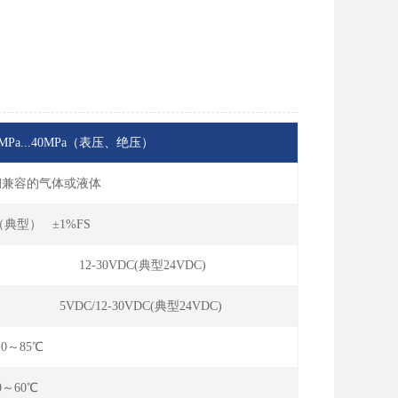
...1MPa...40MPa（表压、绝压）
锈钢兼容的气体或液体
S（典型） ±1%FS
12-30VDC(典型24VDC)
5VDC/12-30VDC(典型24VDC)
10～85℃
0～60℃