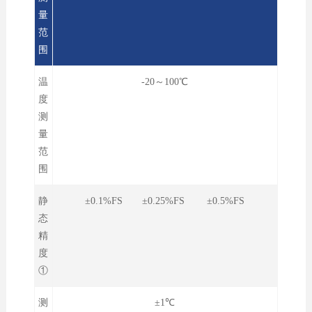
量
范
围
温
-20～100℃
度
测
量
范
围
静
±0.1%FS ±0.25%FS ±0.5%FS
态
精
度
①
测
±1℃