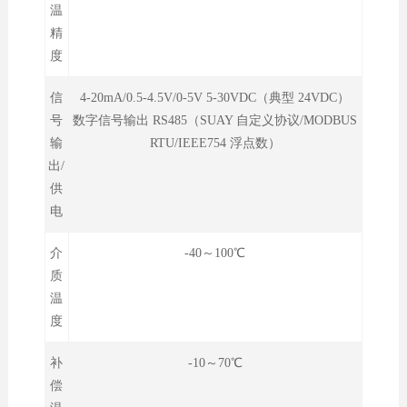
温
精
度
信
4-20mA/0.5-4.5V/0-5V 5-30VDC（典型 24VDC）
号
数字信号输出 RS485（SUAY 自定义协议/MODBUS
输
RTU/IEEE754 浮点数）
出/
供
电
介
-40～100℃
质
温
度
补
-10～70℃
偿