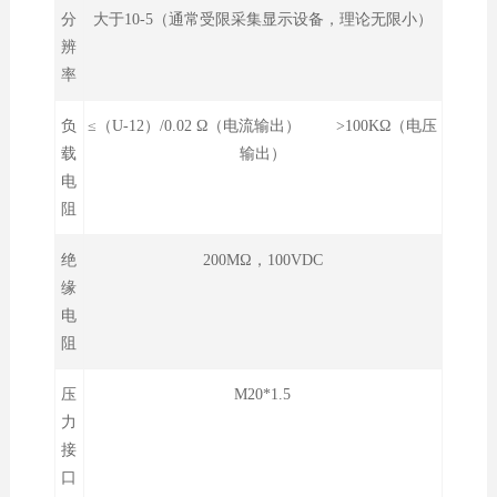
分
大于10-5（通常受限采集显示设备，理论无限小）
辨
率
负
≤（U-12）/0.02 Ω（电流输出） >100KΩ（电压
载
输出）
电
阻
绝
200MΩ，100VDC
缘
电
阻
压
M20*1.5
力
接
口