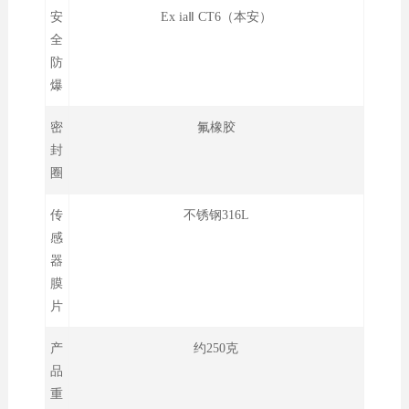
安
Ex iaⅡ CT6（本安）
全
防
爆
密
氟橡胶
封
圈
传
不锈钢316L
感
器
膜
片
产
约250克
品
重