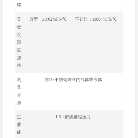
移
灵
典型：±0.02%FS/℃ 不超过：±0.04%FS/℃
敏
度
温
度
漂
移
测
与316不锈钢兼容的气体或液体
量
介
质
过
1.5-2倍满量程压力
载
能