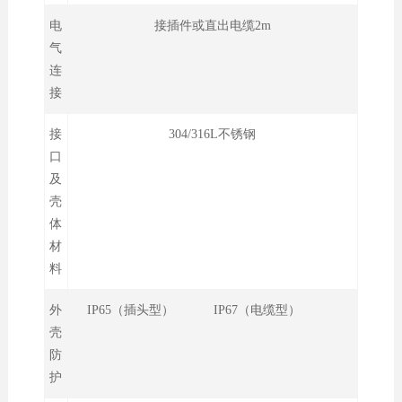
电
接插件或直出电缆2m
气
连
接
接
304/316L不锈钢
口
及
壳
体
材
料
外
IP65（插头型） IP67（电缆型）
壳
防
护