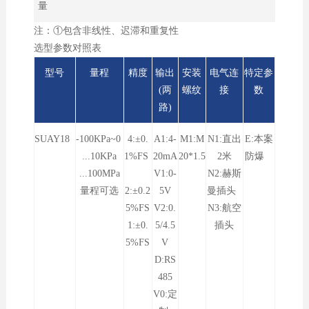
量
注：①包含非线性、迟滞和重复性
选型参数对照表
型号
量程
精度
输出
安装
电气连
特定参
(两
螺纹
接
数
路)
SUAY18
-100KPa~0
4:±0.
A1:4-
M1:M
N1:直出
E:本案
...10KPa
1%FS
20mA
20*1.5
2米
防爆
...100MPa
V1:0-
N2:赫斯
量程可选
2:±0.2
5V
曼插头
5%FS
V2:0.
N3:航空
1:±0.
5/4.5
插头
5%FS
V
D:RS
485
V0:定