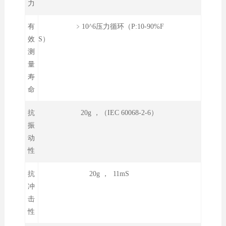
力
有
﹥10^6压力循环（P:10-90%F
效
S）
测
量
寿
命
抗
20g ，（IEC 60068-2-6）
振
动
性
抗
20g ， 11mS
冲
击
性