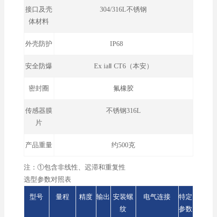
接口及壳
304/316L不锈钢
体材料
外壳防护
IP68
安全防爆
Ex iaⅡ CT6（本安）
密封圈
氟橡胶
传感器膜
不锈钢316L
片
产品重量
约500克
注：①包含非线性、迟滞和重复性
选型参数对照表
型号
量程
精度
输出
安装螺
电气连接
特定
纹
参数