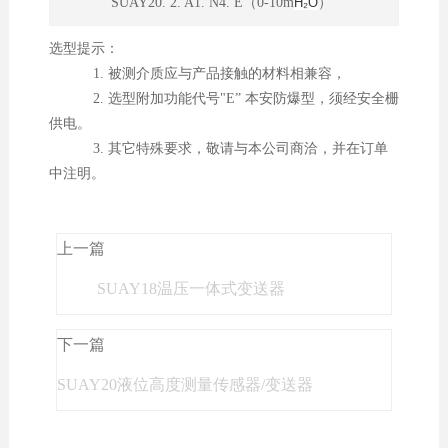
SUAY20. 2. A1. N4. E（0-10m
H₂O
）
选型提示：
1. 被测介质应与产品接触的材料相兼容，
2. 选型附加功能代号"E” 本安防爆型，须经安全栅
供电。
3. 其它特殊要求，敬请与本公司商洽，并在订单
中注明。
上一篇
SUAY18温压一体式变送器
下一篇
SUAY20液位高度测量传感器/变送器