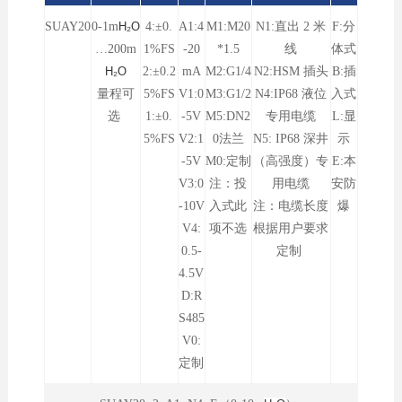
SUAY20
0-1
m
H₂O
4:±0.
A1:4
M1:M20
N1:直出 2 米
F:分
…200m
1%FS
-20
*1.5
线
体式
H₂O
2:±0.2
mA
M2:G1/4
N2:HSM 插头
B:插
量程可
5%FS
V1:0
M3:G1/2
N4:IP68 液位
入式
选
1:±0.
-5V
M5:DN2
专用电缆
L:显
5%FS
V2:1
0法兰
N5: IP68 深井
示
-5V
M0:定制
（高强度）专
E:本
V3:0
注：投
用电缆
安防
-10V
入式此
注：电缆长度
爆
V4:
项不选
根据用户要求
0.5-
定制
4.5V
D:R
S485
V0:
定制