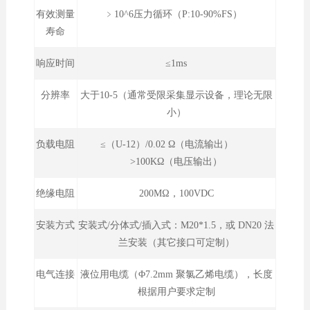
有效测量
﹥10^6压力循环（P:10-90%FS）
寿命
响应时间
≤1ms
分辨率
大于10-5（通常受限采集显示设备，理论无限
小）
负载电阻
≤（U-12）/0.02 Ω（电流输出）
>100KΩ（电压输出）
绝缘电阻
200MΩ，100VDC
安装方式
安装式/分体式/插入式：M20*1.5，或 DN20 法
兰安装（其它接口可定制）
电气连接
液位用电缆（Φ7.2mm 聚氯乙烯电缆），长度
根据用户要求定制