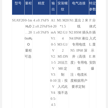
型号
量程
精度
输
安装螺
电气连接
特定
出
纹
参数
SUAY20
0-1
m
4:±0.1%FS
A1:
M1:M20
N1:直出 2 米
F:分
H₂O
2:±0.25%FS
4-20
*1.5
线
体式
…20
1:±0.5%FS
mA
M2:G1/
N2:HSM 插头
B:插
0m
H₂
V1:
4
N4:IP68 液位
入式
O
0-5
M3:G1/
专用电缆
L:显
量程
V
2
N5: IP68 深
示
可选
V2:
M5:DN
井（高强
E:本
1-5
20法兰
度）专用电
安防
V
M0:定
缆
爆
V3:
制
注：电缆长
0-10
注：投
度根据用户
V
入式此
要求定制
V4:
项不选
0.5-
4.5