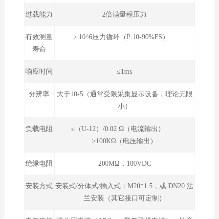
过载能力
2倍满量程压力
有效测量
﹥10^6压力循环（P:10-90%FS）
寿命
响应时间
≤1ms
分辨率
大于10-5（通常受限采集显示设备，理论无限
小）
负载电阻
≤（U-12）/0.02 Ω（电流输出）
>100KΩ（电压输出）
绝缘电阻
200MΩ，100VDC
安装方式
安装式/分体式/插入式：M20*1.5，或 DN20 法
兰安装（其它接口可定制）