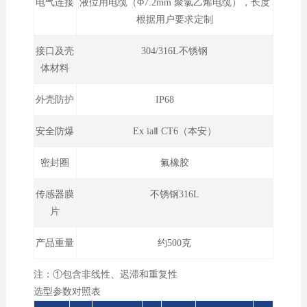
电气连接
液位用电缆（Φ7.2mm 聚氯乙烯电缆），长度
根据用户要求定制
接口及壳
304/316L不锈钢
体材料
外壳防护
IP68
安全防爆
Ex iaⅡ CT6（本安）
密封圈
氟橡胶
传感器膜
不锈钢316L
片
产品重量
约500克
注：①包含非线性、迟滞和重复性
选型参数对照表