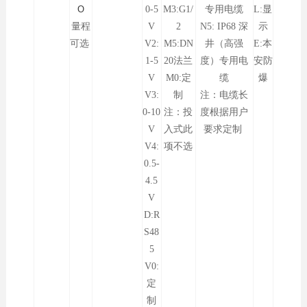
O
0-5
M3:G1/
专用电缆
L:显
量程
V
2
N5: IP68 深
示
可选
V2:
M5:DN
井（高强
E:本
1-5
20法兰
度）专用电
安防
V
M0:定
缆
爆
V3:
制
注：电缆长
0-10
注：投
度根据用户
V
入式此
要求定制
V4:
项不选
0.5-
4.5
V
D:R
S48
5
V0:
定
制