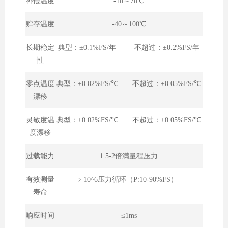
补偿温度
-10～70℃
贮存温度
-40～100℃
长期稳定
典型：±0.1%FS/年 不超过：±0.2%FS/年
性
零点温度
典型：±0.02%FS/℃ 不超过：±0.05%FS/℃
漂移
灵敏度温
典型：±0.02%FS/℃ 不超过：±0.05%FS/℃
度漂移
过载能力
1.5-2倍满量程压力
有效测量
﹥10^6压力循环（P:10-90%FS）
寿命
响应时间
≤1ms