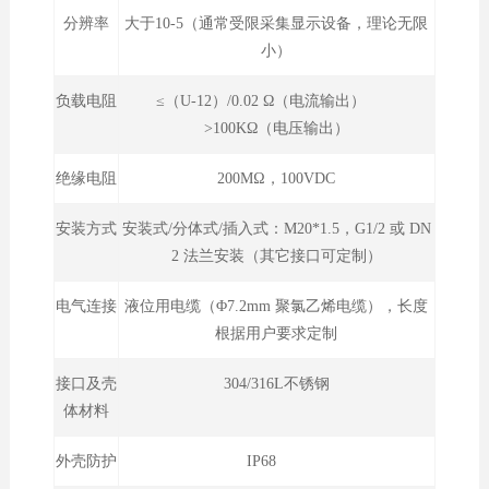
分辨率
大于10-5（通常受限采集显示设备，理论无限
小）
负载电阻
≤（U-12）/0.02 Ω（电流输出）
>100KΩ（电压输出）
绝缘电阻
200MΩ，100VDC
安装方式
安装式/分体式/插入式：M20*1.5，G1/2 或 DN
2 法兰安装（其它接口可定制）
电气连接
液位用电缆（Φ7.2mm 聚氯乙烯电缆），长度
根据用户要求定制
接口及壳
304/316L不锈钢
体材料
外壳防护
IP68