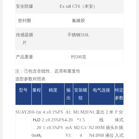
安全防爆
Ex iaⅡ CT6（本安）
密封圈
氟橡胶
传感器膜
不锈钢316L
片
产品重量
约500克
注：①包含非线性、迟滞和重复性
选型参数对照表
型号
量程
精度
输
安装螺
电气连接
特定
出
纹
参数
SUAY20
0-1
m
4:±0.1%FS
A1:
M1:M20
N1:直出 2 米
F:分
H₂O
2:±0.25%FS
4-20
*1.5
线
体式
…20
1:±0.5%FS
mA
M2:G1/
N2:HSM 插头
B:插
0m
H₂
V1:
4
N4:IP68 液位
入式