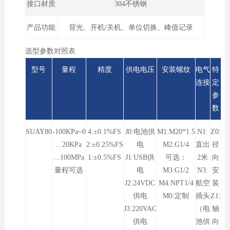
接口材质
304不锈钢
产品功能
背光、开机/关机、单位切换、峰值记录
选型参数对照表
型号
量程
精度
供电电压
安装螺纹
电气
特
连接
定
参
数
SUAY80
-100KPa~0
4:±0.1%FS
J0:电池供
M1:M20*1.5
N1:
Z0:
...20KPa
2:±0.25%FS
电
M2:G1/4
直出
径
...100MPa
1:±0.5%FS
J1:USB供
可选：
2米
向
量程可选
电
M3:G1/2
N3:
安
J2:24VDC
M4:NPT1/4
航空
装
供电
M0:定制
插头
Z1:
J3:220VAC
（电
轴
供电
池供
向