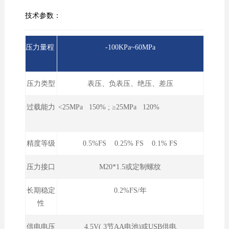
技术参数：
压力量程
-100KPa~60MPa
压力类型
表压、负表压、绝压、差压
过载能力
<25MPa 150% ; ≥25MPa 120%
精度等级
0.5%FS 0.25% FS 0.1% FS
压力接口
M20*1.5或定制螺纹
长期稳定
0.2%FS/年
性
供电电压
4.5V( 3节AA电池)或USB供电