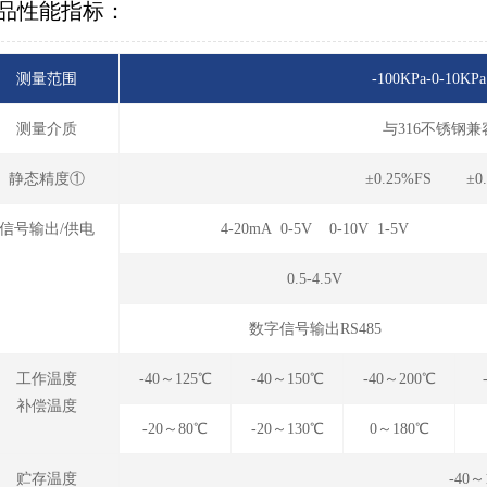
品性能指标：
测量范围
-100KPa-0-10KPa
测量介质
与316不锈钢
静态精度①
±0.25%FS ±0
信号输出/供电
4-20mA 0-5V 0-10V 1-5V
0.5-4.5V
数字信号输出RS485
工作温度
-40～125℃
-40～150℃
-40～200℃
补偿温度
-20～80℃
-20～130℃
0～180℃
贮存温度
-40～