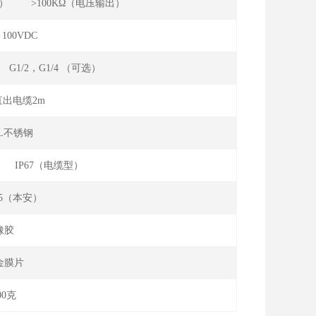
流输出） >100KΩ（电压输出）
100VDC
G1/2，G1/4 （可选）
出电缆2m
16L不锈钢
 IP67（电缆型）
CT5（本安）
橡胶
金膜片
00克