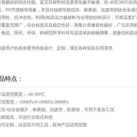
有着极好的综合性能。蓝宝石材料对温度变化极不敏感，在-40至380℃
后、PN节漂移等现象，并且抗辐射性能优异。耐磨损、抗疲劳的钛合金感
耐用性、抗冲击性。利用β相高温力敏材料与合理的结构设计，可将温度扩展至
程覆盖范围广，综合精度高且稳定性好，测量介质兼容性极好，广泛应用
、食品、医药、环保、科研院所等针对高温流体的精确测量，是极佳的高
根据用户的具体要求特殊设计、定制，满足各种实际应用需求。
品特点：
温度范围宽：-40-380℃
范围宽：-100KPa-0-100KPa-260MPa
宝石-钛合金膜片，耐磨损、抗疲劳，防腐蚀，可用于复杂工况
合精度高，可进行分段式补偿
构可定制，以适应不同工况，延伸产品适用范围