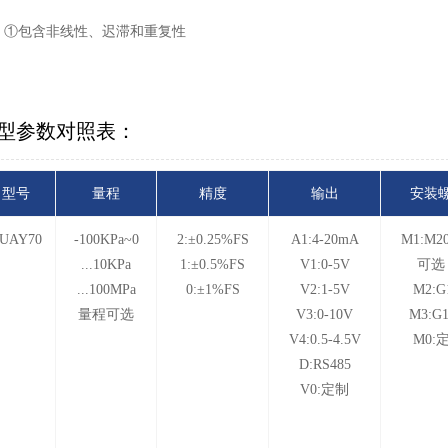
：①包含非线性、迟滞和重复性
型参数对照表：
型号
量程
精度
输出
安装
UAY70
-100KPa~0
2:±0.25%FS
A1:4-20mA
M1:M20
...10KPa
1:±0.5%FS
V1:0-5V
可选
...100MPa
0:±1%FS
V2:1-5V
M2:G
量程可选
V3:0-10V
M3:G
V4:0.5-4.5V
M0:
D:RS485
V0:定制