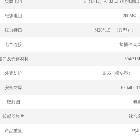
负载电阻
≤（U-12）/0.02 Ω（电
绝缘电阻
200MΩ，
压力接口
M20*1.5 （典型）; 
电气连接
接插件或直
接口及壳体材料
304/3
外壳防护
IP65（插头型）
安全防爆
Ex iaⅡ 
密封圈
氟
传感器膜片
钛合
产品重量
约4