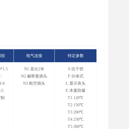
螺纹
电气连接
特定参数
*1.5
N1:直出2米
S:抗干扰
：
N2:赫斯曼插头
F:分体式
1/4
N3:航空插头
L:显示表头
1/2
E:本案防爆
定制
T1:120℃
T2:150℃
T3:200℃
T4:250℃
T5:380℃