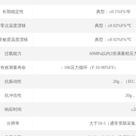
长期稳定性
典型：±0.1%FS/年
零点温度漂移
典型：±0.02%FS/℃
灵敏度温度漂移
典型：±0.02%FS/℃
过载能力
60MPa以内2倍满量程压
有效测量寿命
﹥106压力循环（P
抗振动性
20g，（IEC 
抗冲击性
20g，
响应时间
≤2
分辨率
大于10-5（通常受限采