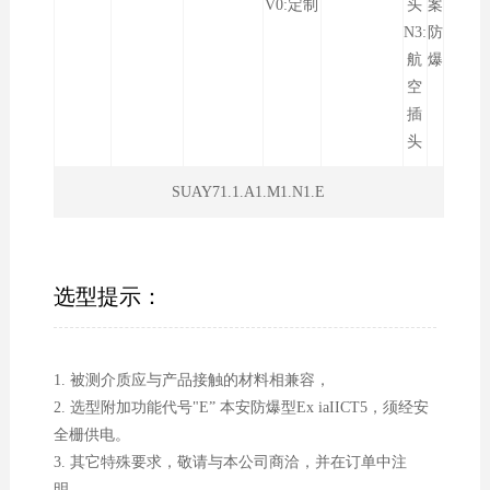
V0:定制
头
案
N3:
防
航
爆
空
插
头
SUAY71.1.A1.M1.N1.E
选型提示：
1. 被测介质应与产品接触的材料相兼容，
2. 选型附加功能代号"E” 本安防爆型Ex iaIICT5，须经安
全栅供电。
3. 其它特殊要求，敬请与本公司商洽，并在订单中注
明。