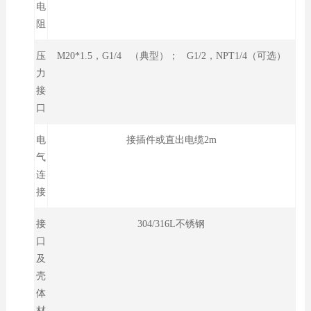
电
阻
压
M20*1.5，G1/4 （典型）； G1/2，NPT1/4（可选）
力
接
口
电
接插件或直出电缆2m
气
连
接
接
304/316L不锈钢
口
及
壳
体
材