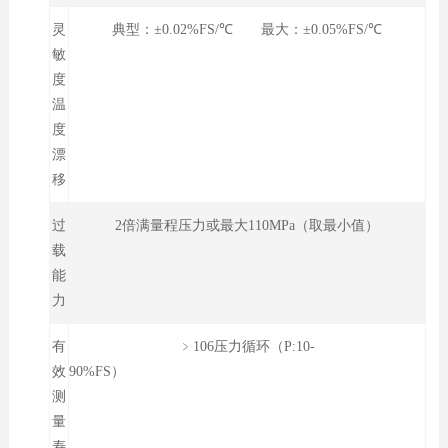
灵
典型：±0.02%FS/℃ 最大：±0.05%FS/℃
敏
度
温
度
漂
移
过
2倍满量程压力或最大110MPa（取最小值）
载
能
力
有
﹥106压力循环（P:10-
效
90%FS）
测
量
寿