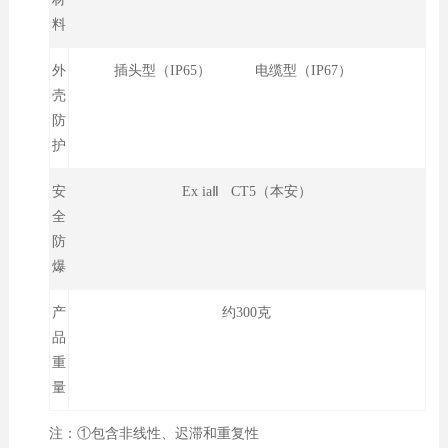
料
外
插头型（IP65） 电缆型（IP67）
壳
防
护
安
Ex iaⅡ CT5（本安）
全
防
爆
产
约300克
品
重
量
注：①包含非线性、迟滞和重复性