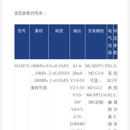
选型参数对照表：
型号
量程
精度
输出
安装螺纹
电
特
气
定
连
参
接
数
SUAY71
-100KPa~0
4:±0.1%FS
A1:4-
M1:M20*1.5
N1:
S:
...10KPa
2:±0.25%FS
20mA
M2:G1/4
直
抗
...100MPa
1:±0.5%FS
V1:0-5V
可选：
出2
干
量程可选
V2:1-5V
M3:G1/2
米
扰
V3:0-
M4:NPT1/4
N2:
L:
10V
M0:定制
赫
显
V4:0.5-
斯
示
4.5V
曼
E:
D:RS485
插
本