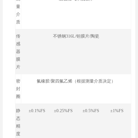
量
介
质
传
不锈钢316L/钽膜片/陶瓷
感
器
膜
片
密
氟橡胶/聚四氟乙烯（根据测量介质决定）
封
圈
静
±0.1%FS ±0.25%FS ±0.5%FS ±1%FS
态
精
度