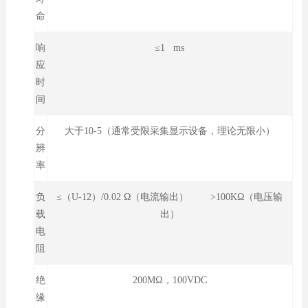
命
响
≤1 ms
应
时
间
分
大于10-5（通常受限采集显示设备，理论无限小）
辨
率
负
≤（U-12）/0.02 Ω（电流输出） >100KΩ（电压输
载
出）
电
阻
绝
200MΩ，100VDC
缘