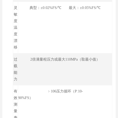
灵
典型：±0.02%FS/℃ 最大：±0.05%FS/℃
敏
度
温
度
漂
移
过
2倍满量程压力或最大110MPa（取最小值）
载
能
力
有
﹥106压力循环（P:10-
效
90%FS）
测
量
寿