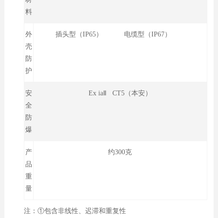
料
外
插头型（IP65） 电缆型（IP67）
壳
防
护
安
Ex iaⅡ CT5（本安）
全
防
爆
产
约300克
品
重
量
注：①包含非线性、迟滞和重复性