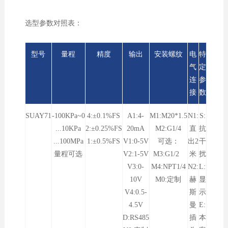
选型参数对照表：
型号
量程
精度
输出
安装螺纹
电
特
气
定
连
参
接
数
SUAY71
-100KPa~0
4:±0.1%FS
A1:4-
M1:M20*1.5
N1:
S:
...10KPa
2:±0.25%FS
20mA
M2:G1/4
直
抗
...100MPa
1:±0.5%FS
V1:0-5V
可选：
出2
干
量程可选
V2:1-5V
M3:G1/2
米
扰
V3:0-
M4:NPT1/4
N2:
L:
10V
M0:定制
赫
显
V4:0.5-
斯
示
4.5V
曼
E:
D:RS485
插
本