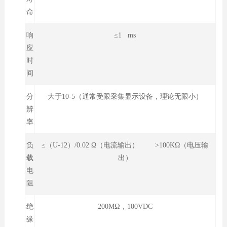
命
响
≤1 ms
应
时
间
分
大于10-5（通常受限采集显示设备，理论无限小）
辨
率
负
≤（U-12）/0.02 Ω（电流输出） >100KΩ（电压输
载
出）
电
阻
绝
200MΩ，100VDC
缘