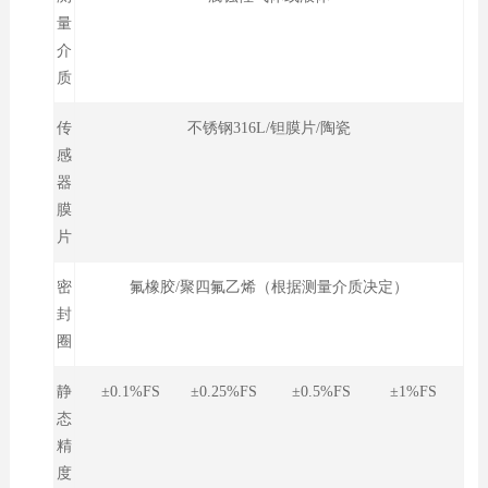
量
介
质
传
不锈钢316L/钽膜片/陶瓷
感
器
膜
片
密
氟橡胶/聚四氟乙烯（根据测量介质决定）
封
圈
静
±0.1%FS ±0.25%FS ±0.5%FS ±1%FS
态
精
度