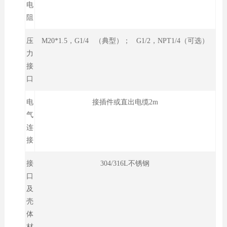
电
阻
压
M20*1.5，G1/4 （典型）； G1/2，NPT1/4（可选）
力
接
口
电
接插件或直出电缆2m
气
连
接
接
304/316L不锈钢
口
及
壳
体
材