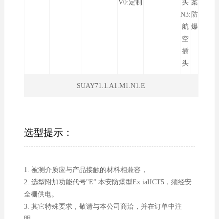
V0:定制
头
案
N3:
防
航
爆
空
插
头
SUAY71.1.A1.M1.N1.E
选型提示：
1. 被测介质应与产品接触的材料相兼容，
2. 选型附加功能代号"E” 本安防爆型Ex iaIICT5，须经安
全栅供电。
3. 其它特殊要求，敬请与本公司商洽，并在订单中注
明。