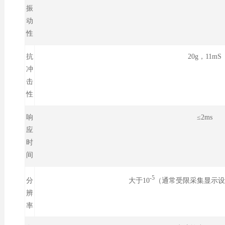
振
动
性
抗
20g，11mS
冲
击
性
响
≤2ms
应
时
间
-5
大于10
（通常受限采集显示设
分
辨
率