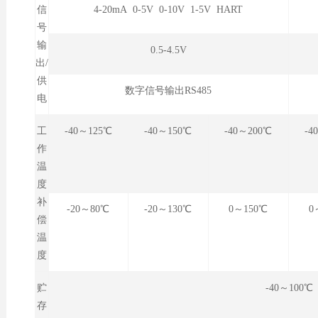
信
4-20mA 0-5V 0-10V 1-5V HART
号
输
0.5-4.5V
出/
供
数字信号输出RS485
电
工
-40～125℃
-40～150℃
-40～200℃
-4
作
温
度
补
-20～80℃
-20～130℃
0～150℃
0
偿
温
度
贮
-40～100℃
存