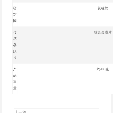
密
氟橡胶
封
圈
传
钛合金膜片
感
器
膜
片
产
约400克
品
重
量
上一篇