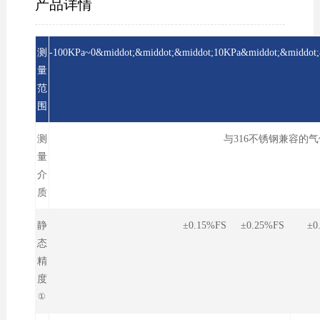
产品详情
测
-100KPa~0&middot;&middot;&middot;10KPa&middot;&middot
量
范
围
测
与316不锈钢兼容的
量
介
质
静
±0.15%FS ±0.25%FS ±
态
精
度
①