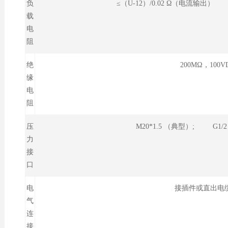
负
≤（U-12）/0.02 Ω（电流输出）
载
电
阻
绝
200MΩ，100V
缘
电
阻
压
M20*1.5 （典型）; G1/
力
接
口
电
接插件或直出电缆
气
连
接