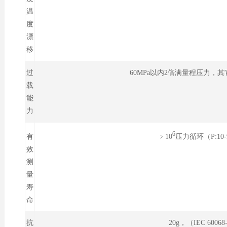
温
度
漂
移
过
60MPa以内2倍满量程压力，其
载
能
力
6
﹥10
压力循环（P:10-
有
效
测
量
寿
命
抗
20g，（IEC 60068