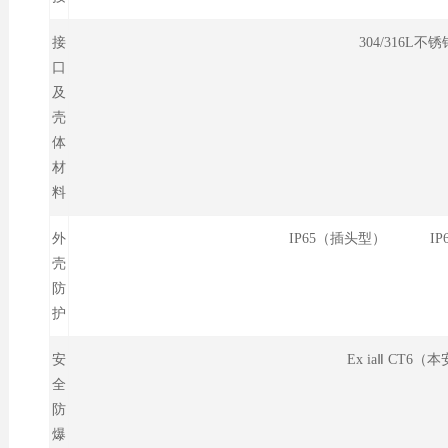
接
304/316L不锈
口
及
壳
体
材
料
外
IP65（插头型） IP
壳
防
护
安
Ex iaⅡ CT6（
全
防
爆