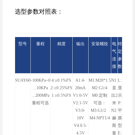
选型参数对照表：
型号
量程
精度
输出
安装螺纹
电
特
气
定
连
参
接
数
SUAY60
-100KPa~0
4:±0.1%FS
A1:4-
M1:M20*1.5
N1:
L:
...10KPa
2:±0.25%FS
20mA
M2:G1/4
直
显
...200MPa
1:±0.5%FS
V1:0-5V
M0:定制
出2
示
量程可选
V2:1-5V
可选：
米
P:
V3:0-
M3:G1/2
N2:
平
10V
M4:NPT1/4
赫
膜
V4:0.5-
斯
型
4.5V
曼
E: