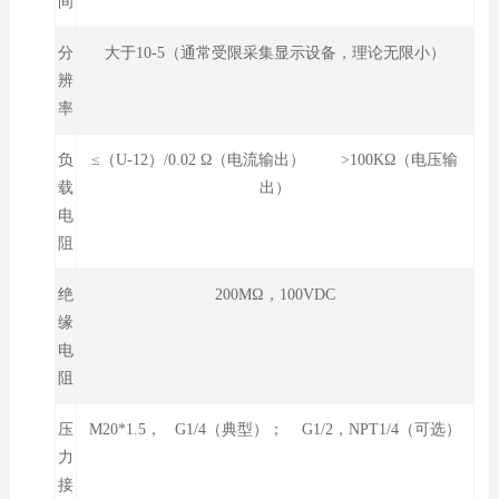
间
分
大于10-5（通常受限采集显示设备，理论无限小）
辨
率
负
≤（U-12）/0.02 Ω（电流输出） >100KΩ（电压输
载
出）
电
阻
绝
200MΩ，100VDC
缘
电
阻
压
M20*1.5， G1/4（典型）； G1/2，NPT1/4（可选）
力
接