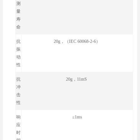
测
量
寿
命
抗
20g，（IEC 60068-2-6）
振
动
性
抗
20g，11mS
冲
击
性
响
≤1ms
应
时