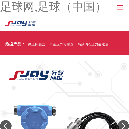
足球网,足球（中国）
热搜产品：
微压传感器
真空压力传感器
高频动态压力变送器
温压一体