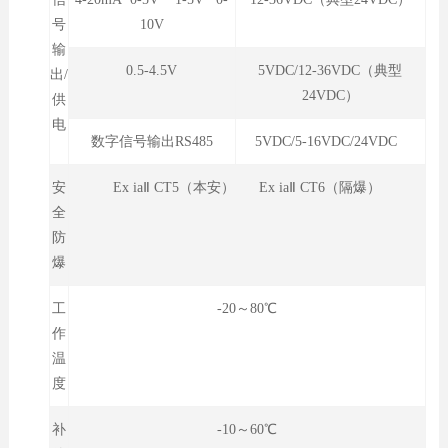
号
10V
输
0.5-4.5V
5VDC/12-36VDC（典型
出/
24VDC）
供
电
数字信号输出RS485
5VDC/5-16VDC/24VDC
安
Ex iaⅡ CT5（本安） Ex iaⅡ CT6（隔爆）
全
防
爆
工
-20～80℃
作
温
度
补
-10～60℃