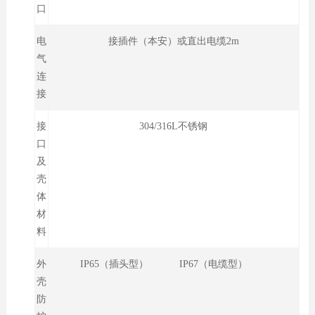
口
电
接插件（本安）或直出电缆2m
气
连
接
接
304/316L不锈钢
口
及
壳
体
材
料
外
IP65（插头型） IP67（电缆型）
壳
防