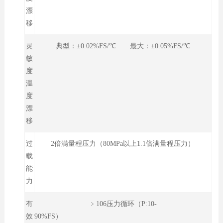
漂
移
灵
典型：±0.02%FS/℃ 最大：±0.05%FS/℃
敏
度
温
度
漂
移
过
2倍满量程压力（80MPa以上1.1倍满量程压力）
载
能
力
有
﹥106压力循环（P:10-
效
90%FS）