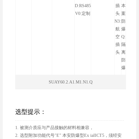
D:RS485
插
本
V0:定制
头
案
N3:
防
航
爆
空
Q:
插
隔
头
离
防
爆
SUAY60.2.A1.M1.N1.Q
选型提示：
1. 被测介质应与产品接触的材料相兼容，
2. 选型附加功能代号"E” 本安防爆型Ex iaIICT5，须经安