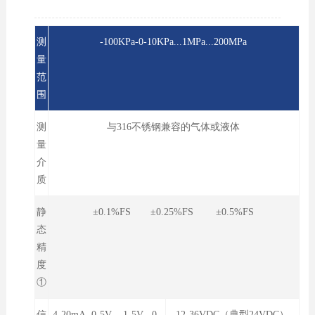
测
-100KPa-0-10KPa...1MPa...200MPa
量
范
围
测
与316不锈钢兼容的气体或液体
量
介
质
静
±0.1%FS ±0.25%FS ±0.5%FS
态
精
度
①
信
4-20mA 0-5V 1-5V 0-
12-36VDC（典型24VDC）