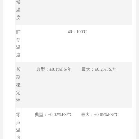
偿
温
度
贮
-40～100℃
存
温
度
长
典型：±0.1%FS/年 最大：±0.2%FS/年
期
稳
定
性
零
典型：±0.02%FS/℃ 最大：±0.05%FS/℃
点
温
度