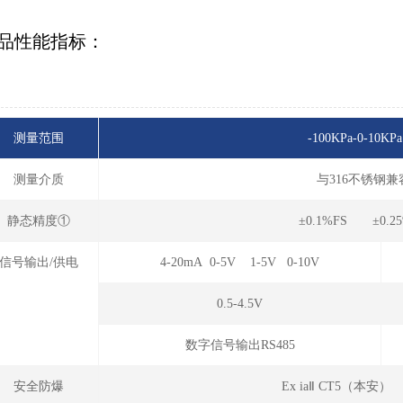
品性能指标：
测量范围
-100KPa-0-10KPa
测量介质
与316不锈钢
静态精度①
±0.1%FS ±0.2
信号输出/供电
4-20mA 0-5V 1-5V 0-10V
0.5-4.5V
数字信号输出RS485
安全防爆
Ex iaⅡ CT5（本安）