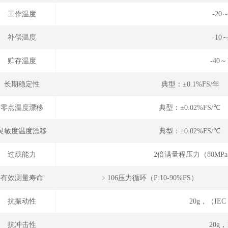
工作温度
-20
补偿温度
-10
贮存温度
-40～
长期稳定性
典型：±0.1%FS/年
零点温度漂移
典型：±0.02%FS/℃
灵敏度温度漂移
典型：±0.02%FS/℃
过载能力
2倍满量程压力（80MP
有效测量寿命
﹥106压力循环（P
抗振动性
20g，（IEC 
抗冲击性
20g，