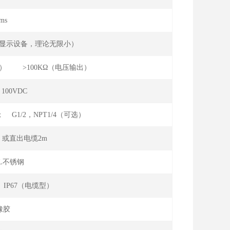
ms
集显示设备，理论无限小）
流输出） >100KΩ（电压输出）
100VDC
； G1/2，NPT1/4（可选）
或直出电缆2m
16L不锈钢
 IP67（电缆型）
橡胶