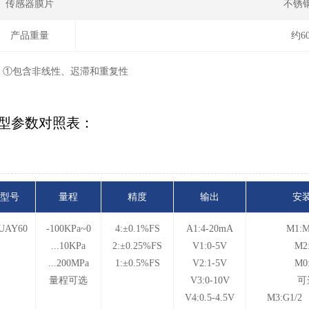
传感器膜片
不锈钢
产品重量
约6
：①包含非线性、迟滞和重复性
型参数对照表：
型号
量程
精度
输出
安
UAY60
-100KPa~0
4:±0.1%FS
A1:4-20mA
M1:M
...10KPa
2:±0.25%FS
V1:0-5V
M2
...200MPa
1:±0.5%FS
V2:1-5V
M0
量程可选
V3:0-10V
可
V4:0.5-4.5V
M3:G1/2