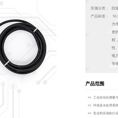
所属分类：
防
产品标签：
S
力
密
程
性
电
等
产品范围
工业自动化测量
环保及水处理系
泵业和压缩机行