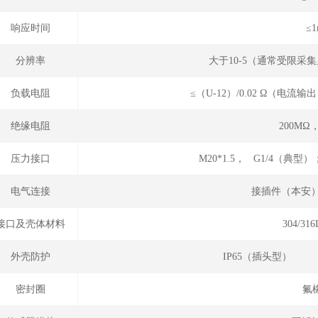
响应时间
≤1
分辨率
大于10-5（通常受限采
负载电阻
≤（U-12）/0.02 Ω（电
绝缘电阻
200MΩ，
压力接口
M20*1.5， G1/4（典型）
电气连接
接插件（本安）
接口及壳体材料
304/3
外壳防护
IP65（插头型）
密封圈
氟