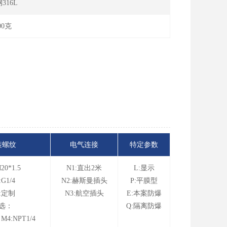
316L
00克
装螺纹
电气连接
特定参数
20*1.5
N1:直出2米
L:显示
:G1/4
N2:赫斯曼插头
P:平膜型
:定制
N3:航空插头
E:本案防爆
选：
Q:隔离防爆
 M4:NPT1/4