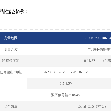
品性能指标：
测量范围
-100KPa-0-10KPa
测量介质
与316不锈钢
静态精度①
±0.1%FS ±0.2
信号输出/供电
4-20mA 0-5V 1-5V 0-10V
0.5-4.5V
数字信号输出RS485
安全防爆
Ex iaⅡ CT5（本安）