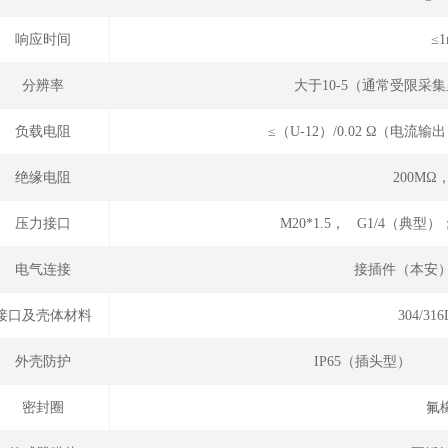
响应时间
≤1
分辨率
大于10-5（通常受限采
负载电阻
≤（U-12）/0.02 Ω（电
绝缘电阻
200MΩ，
压力接口
M20*1.5， G1/4（典型）
电气连接
接插件（本安）
接口及壳体材料
304/3
外壳防护
IP65（插头型）
密封圈
氟