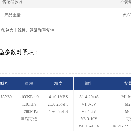
传感器膜片
不锈钢
产品重量
约6
：①包含非线性、迟滞和重复性
型参数对照表：
型号
量程
精度
输出
安
UAY60
-100KPa~0
4:±0.1%FS
A1:4-20mA
M1:M
...10KPa
2:±0.25%FS
V1:0-5V
M2
...200MPa
1:±0.5%FS
V2:1-5V
M0
量程可选
V3:0-10V
可
V4:0.5-4.5V
M3:G1/2