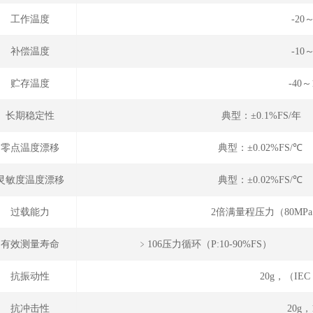
工作温度
-20
补偿温度
-10
贮存温度
-40～
长期稳定性
典型：±0.1%FS/年
零点温度漂移
典型：±0.02%FS/℃
灵敏度温度漂移
典型：±0.02%FS/℃
过载能力
2倍满量程压力（80MP
有效测量寿命
﹥106压力循环（P
抗振动性
20g，（IEC 
抗冲击性
20g，