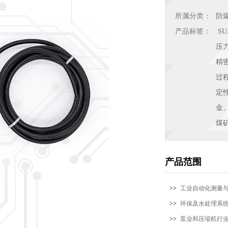
所属分类：
防
产品标签：
SU
压
精
过
定
金
煤
产品范围
工业自动化测量
环保及水处理系
泵业和压缩机行