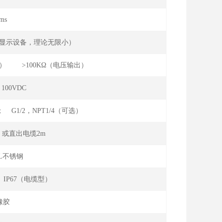
ms
集显示设备，理论无限小）
流输出） >100KΩ（电压输出）
100VDC
； G1/2，NPT1/4（可选）
或直出电缆2m
16L不锈钢
 IP67（电缆型）
橡胶