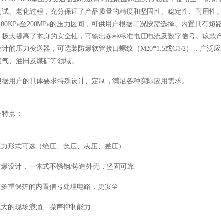
测试、老化过程，充分保证了产品质量的精度和坚固性、稳定性、耐用性
-100KPa至200MPa的压力区间，可供用户根据工况按需选择。内置具
，极大提高了本身的安全性，可输出多种标准电压电流及数字信号。该款
设计的压力变送器，可选装防爆软管接口螺纹（M20*1.5或G1/2），
然气、油田及煤矿等领域。
根据用户的具体要求特殊设计、定制，满足各种实际应用需求。
品特点：
 压力形式可选（绝压、负压、表压、差压）
 防爆设计，一体式不锈钢/铸造外壳，坚固可靠
 带多重保护的内置信号处理电路，更安全
 强大的现场浪涌、噪声抑制能力