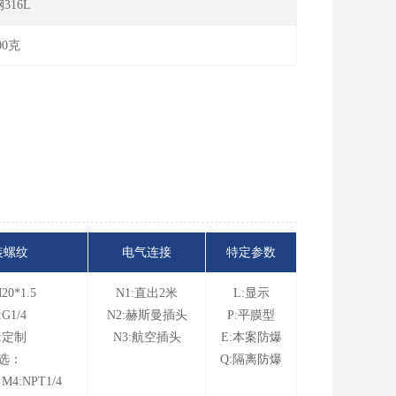
316L
00克
装螺纹
电气连接
特定参数
20*1.5
N1:直出2米
L:显示
:G1/4
N2:赫斯曼插头
P:平膜型
:定制
N3:航空插头
E:本案防爆
选：
Q:隔离防爆
 M4:NPT1/4