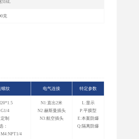
316L
00克
装螺纹
电气连接
特定参数
20*1.5
N1:直出2米
L:显示
:G1/4
N2:赫斯曼插头
P:平膜型
:定制
N3:航空插头
E:本案防爆
选：
Q:隔离防爆
 M4:NPT1/4