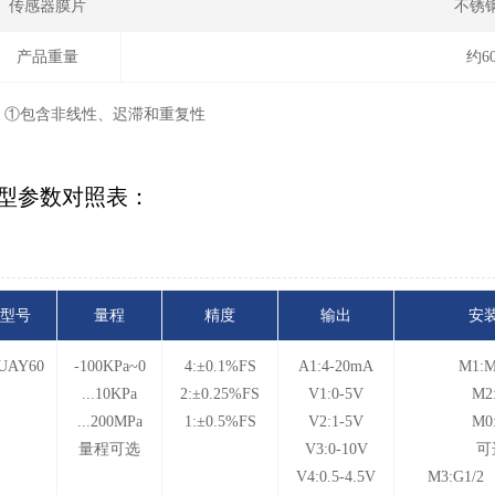
传感器膜片
不锈钢
产品重量
约6
：①包含非线性、迟滞和重复性
型参数对照表：
型号
量程
精度
输出
安
UAY60
-100KPa~0
4:±0.1%FS
A1:4-20mA
M1:M
...10KPa
2:±0.25%FS
V1:0-5V
M2
...200MPa
1:±0.5%FS
V2:1-5V
M0
量程可选
V3:0-10V
可
V4:0.5-4.5V
M3:G1/2