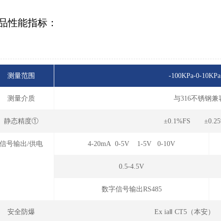
品性能指标：
测量范围
-100KPa-0-10KPa
测量介质
与316不锈钢
静态精度①
±0.1%FS ±0.2
信号输出/供电
4-20mA 0-5V 1-5V 0-10V
0.5-4.5V
数字信号输出RS485
安全防爆
Ex iaⅡ CT5（本安）