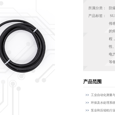
所属分类：
防
产品标签：
S
传
的
程
性
电
等
产品范围
工业自动化测量
环保及水处理系
泵业和压缩机行