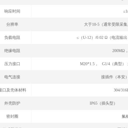
响应时间
≤1
分辨率
大于10-5（通常受限采
负载电阻
≤（U-12）/0.02 Ω（电
绝缘电阻
200MΩ，
压力接口
M20*1.5， G1/4（典型）
电气连接
接插件（本安）
接口及壳体材料
304/3
外壳防护
IP65（插头型）
密封圈
氟