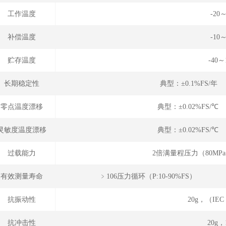
工作温度
-20
补偿温度
-10
贮存温度
-40～
长期稳定性
典型：±0.1%FS/年
零点温度漂移
典型：±0.02%FS/℃
灵敏度温度漂移
典型：±0.02%FS/℃
过载能力
2倍满量程压力（80MP
有效测量寿命
﹥106压力循环（P
抗振动性
20g，（IEC 
抗冲击性
20g，