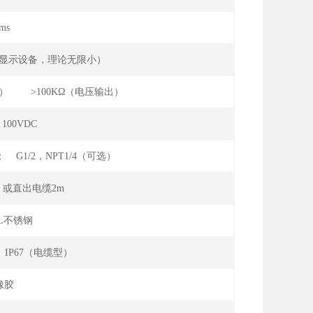
ms
集显示设备，理论无限小）
流输出） >100KΩ（电压输出）
100VDC
； G1/2，NPT1/4（可选）
或直出电缆2m
16L不锈钢
 IP67（电缆型）
橡胶