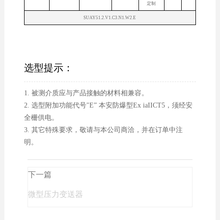
定制
SUAY51.2.V1.C3.N1.W2.E
选型提示：
1. 被测介质应与产品接触的材料相兼容。
2. 选型附加功能代号"E” 本安防爆型Ex iaIICT5，须经安
全栅供电。
3. 其它特殊要求，敬请与本公司商洽，并在订单中注
明。
下一篇
微型压力变送器