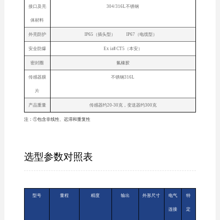
接口及壳
304/316L不锈钢
体材料
外壳防护
IP65（插头型） IP67（电缆型）
安全防爆
Ex iaⅡ CT5（本安）
密封圈
氟橡胶
传感器膜
不锈钢316L
片
产品重量
传感器约20-30克，变送器约300克
注：①包含非线性、迟滞和重复性
选型参数对照表
型号
量程
精度
输出
外形尺寸
电气
特
连接
定