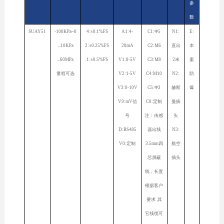
参
数
SUAY51
-100KPa~0
4:±0.1%FS
A1:4-
C1:Φ5
N1:
E:
...10KPa
2:±0.25%FS
20mA
C2:M6
直出
本
...60MPa
1:±0.5%FS
V1:0-5V
C3:M8
2米
案
量程可选
V2:1-5V
C4:M10
N2:
防
V3:0-10V
C5:Φ3
赫斯
爆
V9:mV信
C0:定制
曼插
号
注：传感
头
D:RS485
器出线
N3:
V0:定制
3.5mm四
航空
芯屏蔽
插头
线，长度
根据客户
要求 .其
它线缆可