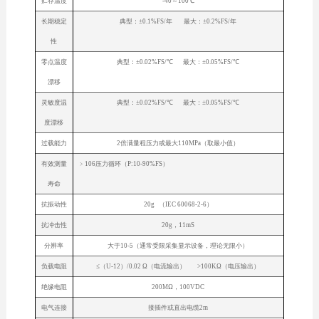
贮存温度
-40～100℃
长期稳定
典型：±0.1%FS/年 最大：±0.2%FS/年
性
零点温度
典型：±0.02%FS/℃ 最大：±0.05%FS/℃
漂移
灵敏度温
典型：±0.02%FS/℃ 最大：±0.05%FS/℃
度漂移
过载能力
2倍满量程压力或最大110MPa（取最小值）
有效测量
﹥106压力循环（P:10-90%FS）
寿命
抗振动性
20g （IEC 60068-2-6）
抗冲击性
20g，11mS
分辨率
大于10-5（通常受限采集显示设备，理论无限小）
负载电阻
≤（U-12）/0.02 Ω（电流输出） >100KΩ（电压输出）
绝缘电阻
200MΩ，100VDC
电气连接
接插件或直出电缆2m