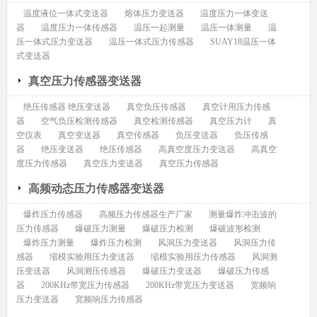
温度液位一体式变送器
熔体压力变送器
温度压力一体变送
器
温度压力一体传感器
温压一起测量
温压一体测量
温
压一体式压力变送器
温压一体式压力传感器
SUAY18温压一体
式变送器
真空压力传感器变送器
绝压传感器 绝压变送器
真空负压传感器
真空计用压力传感
器
空气负压检测传感器
真空检测传感器
真空压力计
真
空仪表
真空变送器
真空传感器
负压变送器
负压传感
器
绝压变送器
绝压传感器
高真空度压力变送器
高真空
度压力传感器
真空压力变送器
真空压力传感器
高频动态压力传感器变送器
爆炸压力传感器
高频压力传感器生产厂家
测量爆炸冲击波的
压力传感器
爆破压力测量
爆破压力检测
爆破波形检测
爆炸压力测量
爆炸压力检测
风洞压力变送器
风洞压力传
感器
缩模实验用压力变送器
缩模实验用压力传感器
风洞测
压变送器
风洞测压传感器
爆破压力变送器
爆破压力传感
器
200KHz带宽压力传感器
200KHz带宽压力变送器
宽频响
压力变送器
宽频响压力传感器