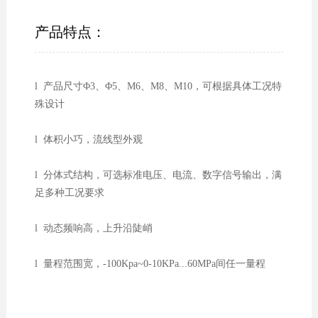
产品特点：
l 产品尺寸Φ3、Φ5、M6、M8、M10，可根据具体工况特
殊设计
l 体积小巧，流线型外观
l 分体式结构，可选标准电压、电流、数字信号输出，满
足多种工况要求
l 动态频响高，上升沿陡峭
l 量程范围宽，-100Kpa~0-10KPa...60MPa间任一量程