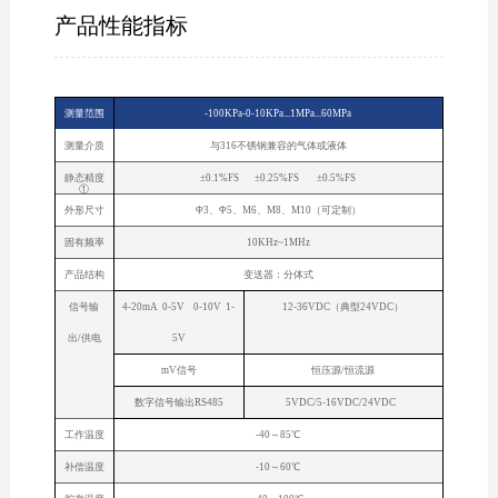
产品性能指标
测量范围
-100KPa-0-10KPa...1MPa...60MPa
测量介质
与316不锈钢兼容的气体或液体
静态精度
±0.1%FS ±0.25%FS ±0.5%FS
①
外形尺寸
Φ3、Φ5、M6、M8、M10（可定制）
固有频率
10KHz~1MHz
产品结构
变送器：分体式
信号输
4-20mA 0-5V 0-10V 1-
12-36VDC（典型24VDC）
出/供电
5V
mV信号
恒压源/恒流源
数字信号输出RS485
5VDC/5-16VDC/24VDC
工作温度
-40～85℃
补偿温度
-10～60℃