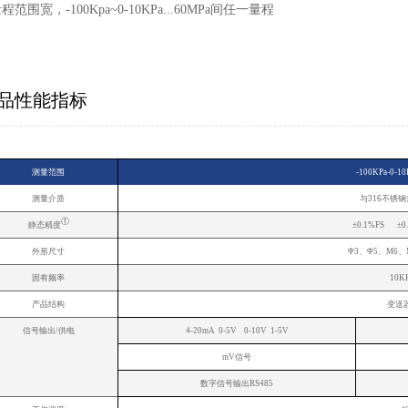
量程范围宽，-100Kpa~0-10KPa...60MPa间任一量程
品性能指标
测量范围
-100KPa-0-10K
测量介质
与316不锈
①
静态精度
±0.1%FS ±0
外形尺寸
Φ3、Φ5、M6
固有频率
10K
产品结构
变送
信号输出/供电
4-20mA 0-5V 0-10V 1-5V
mV信号
数字信号输出RS485