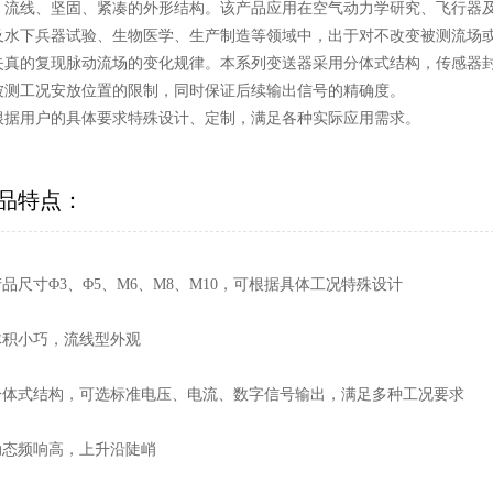
、流线、坚固、紧凑的外形结构。该产品应用在空气动力学研究、飞行器
及水下兵器试验、生物医学、生产制造等领域中，出于对不改变被测流场
失真的复现脉动流场的变化规律。本系列变送器采用分体式结构，传感器
被测工况安放位置的限制，同时保证后续输出信号的精确度。
根据用户的具体要求特殊设计、定制，满足各种实际应用需求。
品特点：
产品尺寸Φ3、Φ5、M6、M8、M10，可根据具体工况特殊设计
 体积小巧，流线型外观
 分体式结构，可选标准电压、电流、数字信号输出，满足多种工况要求
 动态频响高，上升沿陡峭