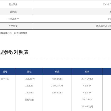
安全防爆
Ex ia
密封圈
传感器膜片
不锈
产品重量
传感器约20-3
①包含非线性、迟滞和重复性
型参数对照表
型号
量程
精度
输出
SUAY51
-100KPa~0
4:±0.1%FS
A1:4-20mA
...10KPa
2:±0.25%FS
V1:0-5V
...60MPa
1:±0.5%FS
V2:1-5V
量程可选
V3:0-10V
V9:mV信号