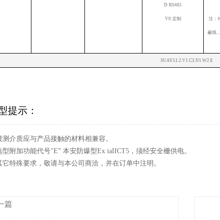
D:RS485
V0:定制
注：
蔽线，
SUAY51.2.V1.C3.N1.W2.E
型提示：
. 被测介质应与产品接触的材料相兼容。
 选型附加功能代号"E” 本安防爆型Ex iaIICT5，须经安全栅供电。
. 其它特殊要求，敬请与本公司商洽，并在订单中注明。
一篇