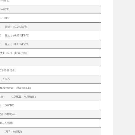
0～85℃
0～60℃
0～100℃
年 最大：±0.2%FS/年
℃ 最大：±0.05%FS/℃
℃ 最大：±0.05%FS/℃
大110MPa（取最小值）
P:10-90%FS）
C 60068-2-6）
g，11mS
限采集显示设备，理论无限小）
电流输出） >100KΩ（电压输出）
Ω，100VDC
或直出电缆2m
316L不锈钢
） IP67（电缆型）