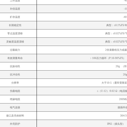
工作温度
-4
补偿温度
-1
贮存温度
-4
长期稳定性
典型：±0.1%FS/
零点温度漂移
典型：±0.02%FS/
灵敏度温度漂移
典型：±0.02%FS/
过载能力
2倍满量程压力或最
有效测量寿命
﹥106压力循环（
抗振动性
20g （IE
抗冲击性
20
分辨率
大于10-5（通常受
负载电阻
≤（U-12）/0.02 Ω（
绝缘电阻
200M
电气连接
接插件
接口及壳体材料
304/
外壳防护
IP65（插头型