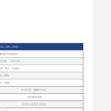
Pa...1MPa...60MPa
钢兼容的气体或液体
.25%FS ±0.5%FS
、M8、M10（可定制）
Hz~1MHz
器：分体式
12-36VDC（典型24VDC）
恒压源/恒流源
5VDC/5-16VDC/24VDC