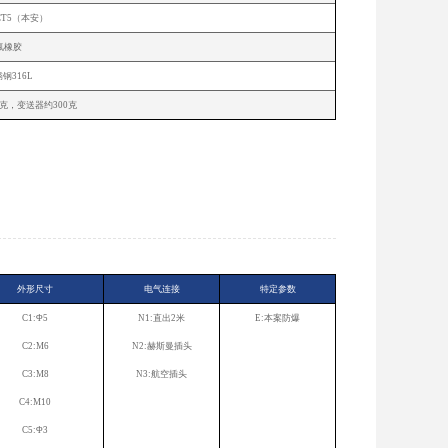
Ⅱ CT5（本安）
氟橡胶
钢316L
0克，变送器约300克
外形尺寸
电气连接
特定参数
C1:Φ5
N1:直出2米
E:本案防爆
C2:M6
N2:赫斯曼插头
C3:M8
N3:航空插头
C4:M10
C5:Φ3