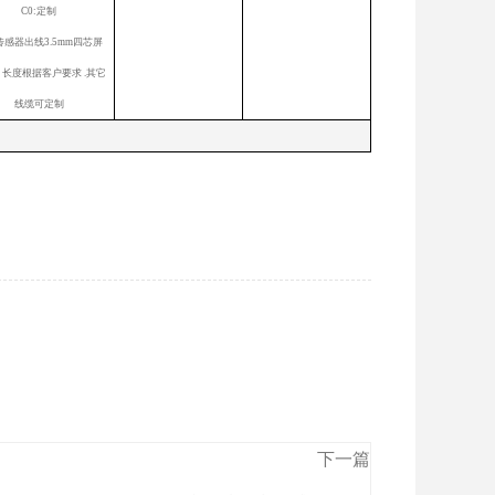
C0:定制
传感器出线3.5mm四芯屏
长度根据客户要求 .其它
线缆可定制
下一篇