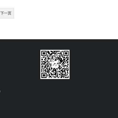
下一页
）