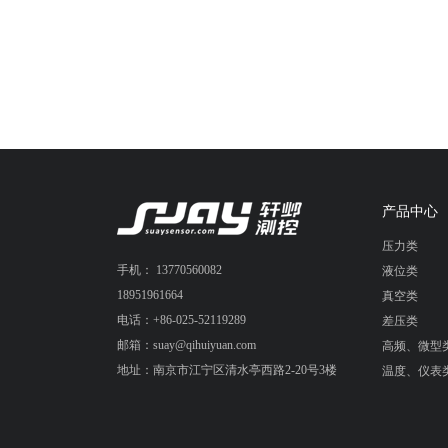
产品中心
压力类
手机： 13770560082
液位类
18951961664
真空类
电话：+86-025-52119289
差压类
邮箱：suay@qihuiyuan.com
高频、微型
地址：南京市江宁区清水亭西路2-20号3楼
温度、仪表