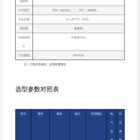
体材料
外壳防护
IP65（插头型） IP67（电缆型）
安全防爆
Ex iaⅡ CT5（本安）
密封圈
氟橡胶
传感器膜
不锈钢316L
片
产品重量
约450克
注：①包含非线性、迟滞和重复性
选型参数对照表
型号
量程
精度
输出
安装螺纹
电
特
气
定
连
参