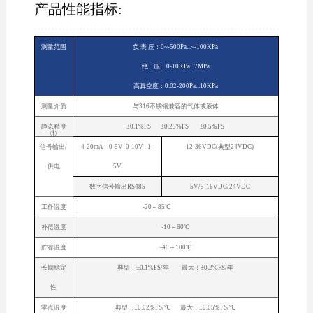
产品性能指标:
测量范围
负 表 压：0~-500Pa...~-100KPa
绝 压：0-10KPa...7MPa
高真空度：0.02-200Pa...10KPa
测量介质
与316不锈钢兼容的气体或液体
静态精度
±0.1%FS ±0.25%FS ±0.5%FS
①
信号输出/
4-20mA 0-5V 0-10V 1-
12-36VDC(典型24VDC)
供电
5V
数字信号输出RS485
5V/5-16VDC/24VDC
工作温度
-20～85℃
补偿温度
-10～60℃
贮存温度
-40～100℃
长期稳定
典型：±0.1%FS/年 最大：±0.2%FS/年
性
零点温度
典型：±0.02%FS/℃ 最大：±0.05%FS/℃