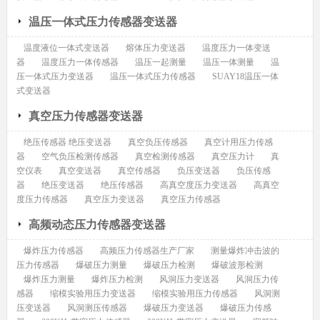
温压一体式压力传感器变送器
温度液位一体式变送器
熔体压力变送器
温度压力一体变送
器
温度压力一体传感器
温压一起测量
温压一体测量
温
压一体式压力变送器
温压一体式压力传感器
SUAY18温压一体
式变送器
真空压力传感器变送器
绝压传感器 绝压变送器
真空负压传感器
真空计用压力传感
器
空气负压检测传感器
真空检测传感器
真空压力计
真
空仪表
真空变送器
真空传感器
负压变送器
负压传感
器
绝压变送器
绝压传感器
高真空度压力变送器
高真空
度压力传感器
真空压力变送器
真空压力传感器
高频动态压力传感器变送器
爆炸压力传感器
高频压力传感器生产厂家
测量爆炸冲击波的
压力传感器
爆破压力测量
爆破压力检测
爆破波形检测
爆炸压力测量
爆炸压力检测
风洞压力变送器
风洞压力传
感器
缩模实验用压力变送器
缩模实验用压力传感器
风洞测
压变送器
风洞测压传感器
爆破压力变送器
爆破压力传感