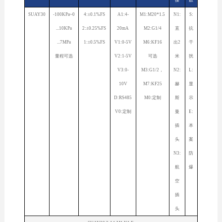
接
数
SUAY30
-100KPa~0
4:±0.1%FS
A1:4-
M1:M20*1.5
N1:
S:
...10KPa
2:±0.25%FS
20mA
M2:G1/4
直
抗
...7MPa
1:±0.5%FS
V1:0-5V
M6:KF16
出2
干
量程可选
V2:1-5V
可选
米
扰
V3:0-
M3:G1/2，
N2:
L:
10V
M7:KF25
赫
显
D:RS485
M0:定制
斯
示
V0:定制
曼
E:
插
本
头
案
N3:
防
航
爆
空
插
头