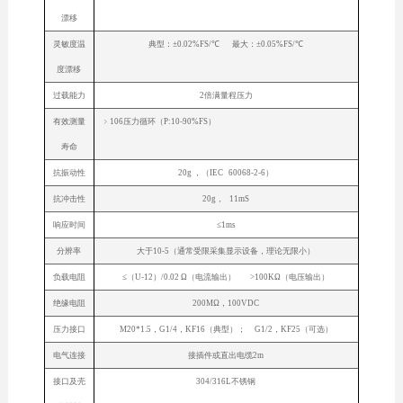
漂移
灵敏度温
典型：±0.02%FS/℃ 最大：±0.05%FS/℃
度漂移
过载能力
2倍满量程压力
有效测量
﹥106压力循环（P:10-90%FS）
寿命
抗振动性
20g ，（IEC 60068-2-6）
抗冲击性
20g， 11mS
响应时间
≤1ms
分辨率
大于10-5（通常受限采集显示设备，理论无限小）
负载电阻
≤（U-12）/0.02 Ω（电流输出） >100KΩ（电压输出）
绝缘电阻
200MΩ，100VDC
压力接口
M20*1.5，G1/4，KF16（典型）； G1/2，KF25（可选）
电气连接
接插件或直出电缆2m
接口及壳
304/316L不锈钢