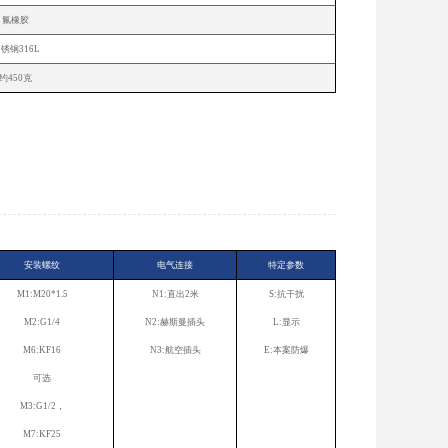
氟橡胶
锈钢316L
约450克
安装螺纹
电气连接
特定参数
M1:M20*1.5
N1:直出2米
S:抗干扰
M2:G1/4
N2:赫斯曼插头
L:显示
M6:KF16
N3:航空插头
E:本案防爆
可选
M3:G1/2，
M7:KF25