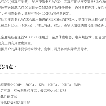
AY30G (粗真空测量)、绝压变送器SUAY30、高真空度绝压变送器SUAY
表压变送器SUAY30G采用进口MEMS扩散硅传感器，通过量程迁移，
，使用寿命长，量程可在0~-100KPa间任意选定。
空压力变送器SUAY30A采用先进的MEMS固态硅技术，增加了感压核
迁移至1-1.5psi（10KPa），辅以特殊、稳定、高输入阻抗的信号处
。
真空度绝压变送器SUAY30D使用进口金属薄膜电容、电离规技术，配合国
现真正的高真空度测量。
根据用户的具体要求特殊设计、定制，满足各种实际应用需求。
品特点：
量程覆盖0~200Pa，500Pa，1KPa，10KPa，100KPa...7MPa,
稳定可靠，有效测量精度高，最高可达±0.1%FS
过载性能突出
 可提供防爆和防腐性能