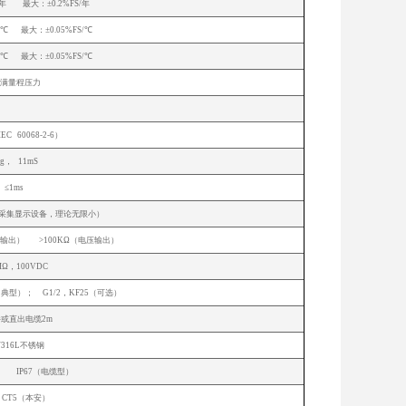
/年 最大：±0.2%FS/年
/℃ 最大：±0.05%FS/℃
/℃ 最大：±0.05%FS/℃
倍满量程压力
（P:10-90%FS）
EC 60068-2-6）
0g， 11mS
≤1ms
限采集显示设备，理论无限小）
（电流输出） >100KΩ（电压输出）
MΩ，100VDC
16（典型）； G1/2，KF25（可选）
或直出电缆2m
4/316L不锈钢
型） IP67（电缆型）
aⅡ CT5（本安）