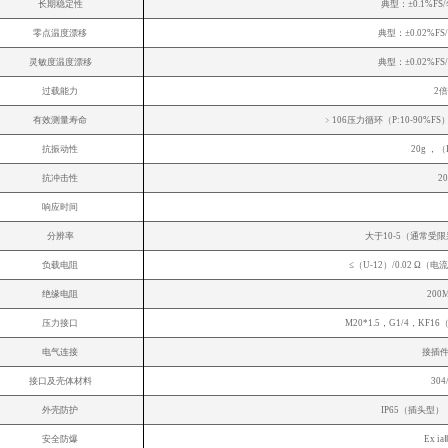
长期稳定性
典型：±0.1%FS
零点温度漂移
典型：±0.02%FS
灵敏度温度漂移
典型：±0.02%FS
过载能力
2
有效测量寿命
﹥106压力循环
抗振动性
20g ，（I
抗冲击性
2
响应时间
分辨率
大于10-5（通常受
负载电阻
≤（U-12）/0.02 Ω
绝缘电阻
200
压力接口
M20*1.5，G1/4，KF
电气连接
接插件
接口及壳体材料
30
外壳防护
IP65（插头
安全防爆
Ex i