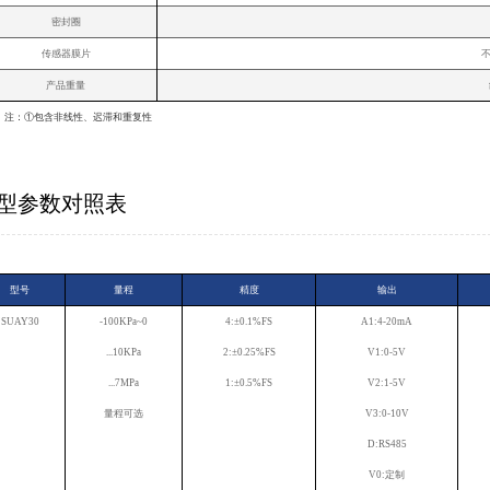
密封圈
传感器膜片
不
产品重量
注：①包含非线性、迟滞和重复性
型参数对照表
型号
量程
精度
输出
SUAY30
-100KPa~0
4:±0.1%FS
A1:4-20mA
...10KPa
2:±0.25%FS
V1:0-5V
...7MPa
1:±0.5%FS
V2:1-5V
量程可选
V3:0-10V
D:RS485
V0:定制