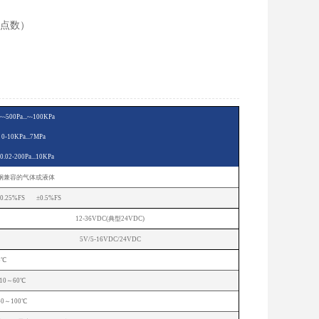
浮点数）
500Pa...~-100KPa
10KPa...7MPa
2-200Pa...10KPa
锈钢兼容的气体或液体
0.25%FS ±0.5%FS
12-36VDC(典型24VDC)
5V/5-16VDC/24VDC
0～85℃
-10～60℃
40～100℃