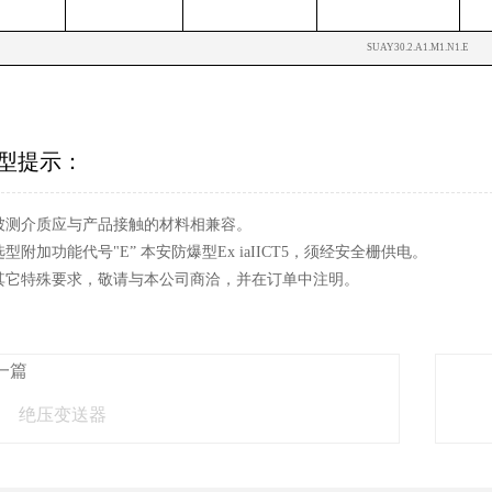
SUAY30.2.A1.M1.N1.E
型提示：
. 被测介质应与产品接触的材料相兼容。
 选型附加功能代号"E” 本安防爆型Ex iaIICT5，须经安全栅供电。
. 其它特殊要求，敬请与本公司商洽，并在订单中注明。
一篇
绝压变送器