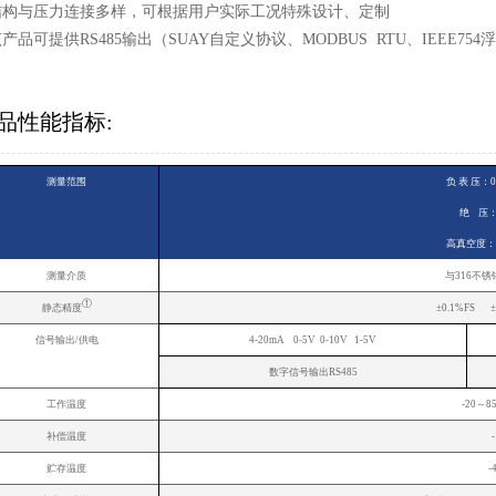
 结构与压力连接多样，可根据用户实际工况特殊设计、定制
该产品可提供RS485输出（SUAY自定义协议、MODBUS RTU、IEEE754
品性能指标:
测量范围
负 表 压：0~-
绝 压：0-
高真空度：0.0
测量介质
与316不
①
静态精度
±0.1%FS ±
信号输出/供电
4-20mA 0-5V 0-10V 1-5V
数字信号输出RS485
工作温度
-2
补偿温度
贮存温度
-