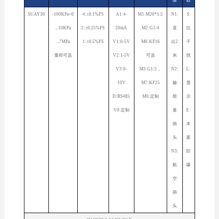
接
数
SUAY30
-100KPa~0
4:±0.1%FS
A1:4-
M1:M20*1.5
N1:
S:
...10KPa
2:±0.25%FS
20mA
M2:G1/4
直
抗
...7MPa
1:±0.5%FS
V1:0-5V
M6:KF16
出2
干
量程可选
V2:1-5V
可选
米
扰
V3:0-
M3:G1/2，
N2:
L:
10V
M7:KF25
赫
显
D:RS485
M0:定制
斯
示
V0:定制
曼
E:
插
本
头
案
N3:
防
航
爆
空
插
头