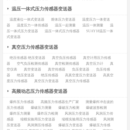
温压一体式压力传感器变送器
温度液位一体式变送器
熔体压力变送器
温度压力一体变送
器
温度压力一体传感器
温压一起测量
温压一体测量
温
压一体式压力变送器
温压一体式压力传感器
SUAY18温压一体
式变送器
真空压力传感器变送器
绝压传感器 绝压变送器
真空负压传感器
真空计用压力传感
器
空气负压检测传感器
真空检测传感器
真空压力计
真
空仪表
真空变送器
真空传感器
负压变送器
负压传感
器
绝压变送器
绝压传感器
高真空度压力变送器
高真空
度压力传感器
真空压力变送器
真空压力传感器
高频动态压力传感器变送器
爆炸压力传感器
高频压力传感器生产厂家
测量爆炸冲击波的
压力传感器
爆破压力测量
爆破压力检测
爆破波形检测
爆炸压力测量
爆炸压力检测
风洞压力变送器
风洞压力传
感器
缩模实验用压力变送器
缩模实验用压力传感器
风洞测
压变送器
风洞测压传感器
爆破压力变送器
爆破压力传感