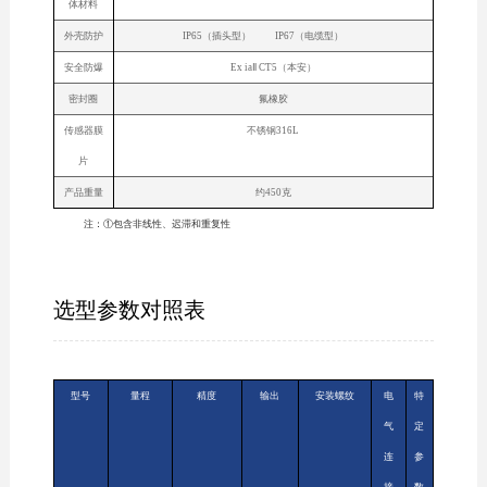
体材料
外壳防护
IP65（插头型） IP67（电缆型）
安全防爆
Ex iaⅡ CT5（本安）
密封圈
氟橡胶
传感器膜
不锈钢316L
片
产品重量
约450克
注：①包含非线性、迟滞和重复性
选型参数对照表
型号
量程
精度
输出
安装螺纹
电
特
气
定
连
参