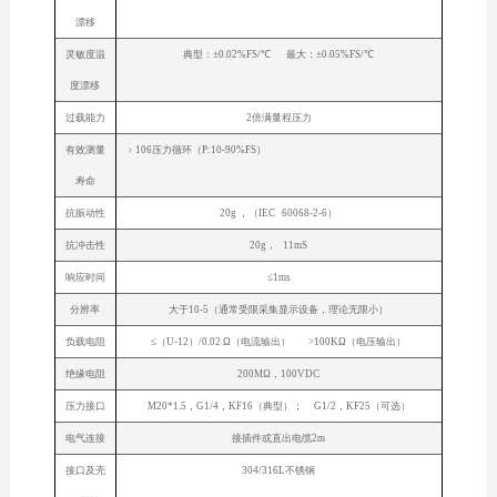
漂移
灵敏度温
典型：±0.02%FS/℃ 最大：±0.05%FS/℃
度漂移
过载能力
2倍满量程压力
有效测量
﹥106压力循环（P:10-90%FS）
寿命
抗振动性
20g ，（IEC 60068-2-6）
抗冲击性
20g， 11mS
响应时间
≤1ms
分辨率
大于10-5（通常受限采集显示设备，理论无限小）
负载电阻
≤（U-12）/0.02 Ω（电流输出） >100KΩ（电压输出）
绝缘电阻
200MΩ，100VDC
压力接口
M20*1.5，G1/4，KF16（典型）； G1/2，KF25（可选）
电气连接
接插件或直出电缆2m
接口及壳
304/316L不锈钢