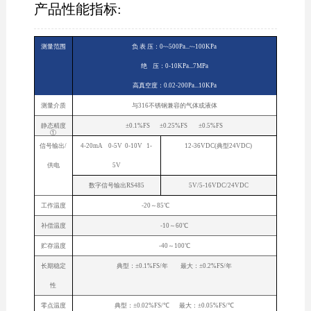
产品性能指标:
测量范围
负 表 压：0~-500Pa...~-100KPa
绝 压：0-10KPa...7MPa
高真空度：0.02-200Pa...10KPa
测量介质
与316不锈钢兼容的气体或液体
静态精度
±0.1%FS ±0.25%FS ±0.5%FS
①
信号输出/
4-20mA 0-5V 0-10V 1-
12-36VDC(典型24VDC)
供电
5V
数字信号输出RS485
5V/5-16VDC/24VDC
工作温度
-20～85℃
补偿温度
-10～60℃
贮存温度
-40～100℃
长期稳定
典型：±0.1%FS/年 最大：±0.2%FS/年
性
零点温度
典型：±0.02%FS/℃ 最大：±0.05%FS/℃