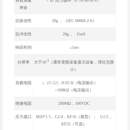
﹥10
压力循环（P:10-90%FS）
有效测量
寿命
抗振动性
20g ，（IEC 60068-2-6）
抗冲击性
20g， 11mS
响应时间
≤1ms
-5
大于10
（通常受限采集显示设备，理论无限
分辨率
小）
负载电阻
≤（U-12）/0.02 Ω（电流输出）
>100KΩ（电压输出）
绝缘电阻
200MΩ，100VDC
压力接口
M20*1.5，G1/4，KF16（典型）； G1/2，
KF25（可选）