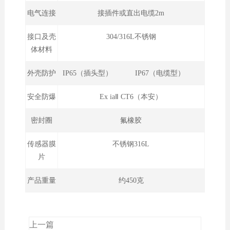
电气连接
接插件或直出电缆2m
接口及壳
304/316L不锈钢
体材料
外壳防护
IP65（插头型） IP67（电缆型）
安全防爆
Ex iaⅡ CT6（本安）
密封圈
氟橡胶
传感器膜
不锈钢316L
片
产品重量
约450克
上一篇