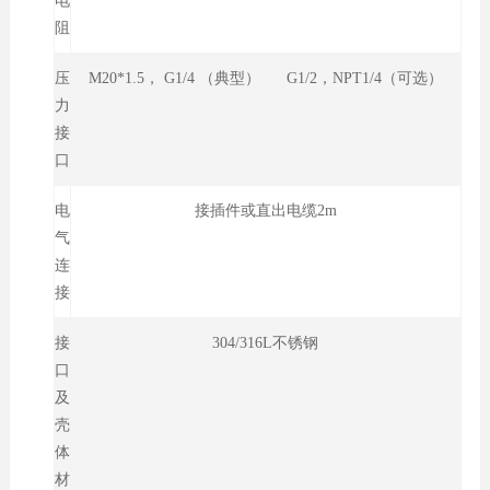
电
阻
压
M20*1.5， G1/4 （典型） G1/2，NPT1/4（可选）
力
接
口
电
接插件或直出电缆2m
气
连
接
接
304/316L不锈钢
口
及
壳
体
材