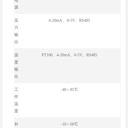
电
源
压
4-20mA 、0-5V、RS485
力
输
出
温
PT100、4-20mA、0-5V、RS485
度
输
出
工
-40～85℃
作
温
度
补
-10～60℃