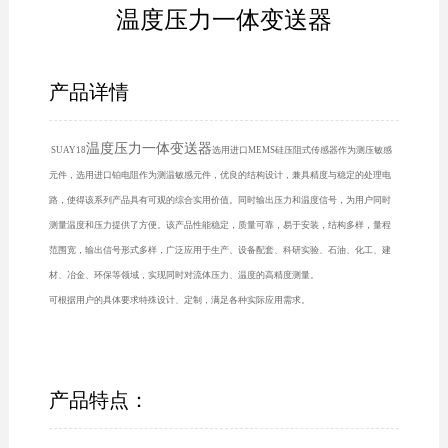
温度压力一体变送器
产品详情
温度压力一体变送器
SUAY18
选用进口MEMS硅压阻式传感器作为测压敏感
元件，选用进口铂电阻作为测温敏感元件，优良的结构设计，兼具精度与稳定的处理电
路，使得该系列产品具有可观的综合实用价值。同时输出压力和温度信号，为用户同时
测量温度和压力提供了方便。该产品性能稳定，质量可靠，易于安装，结构多样，量程
范围宽，输出信号形式多样，广泛应用于生产、设备配套、科研实验、石油、化工、建
材、冶金、环保等领域，实现同时对流体压力、温度的高精度测量。
可根据用户的具体要求特殊设计、定制，满足各种实际应用需求。
产品特点：