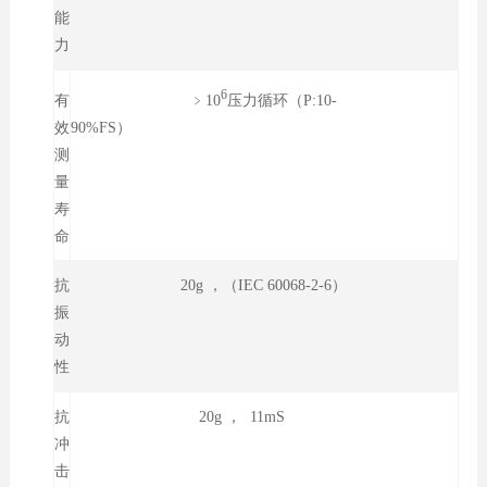
能
力
6
﹥10
压力循环（P:10-
有
90%FS）
效
测
量
寿
命
抗
20g ，（IEC 60068-2-6）
振
动
性
抗
20g ， 11mS
冲
击