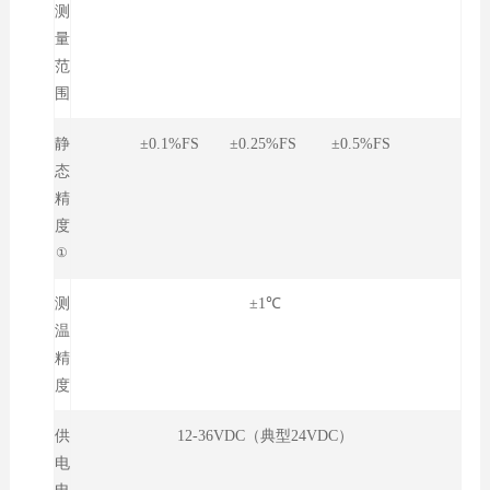
测
量
范
围
静
±0.1%FS ±0.25%FS ±0.5%FS
态
精
度
①
测
±1℃
温
精
度
供
12-36VDC（典型24VDC）
电