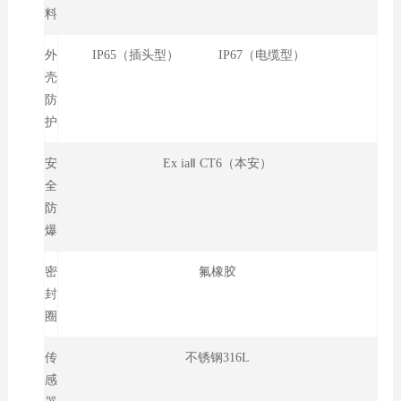
料
外
IP65（插头型） IP67（电缆型）
壳
防
护
安
Ex iaⅡ CT6（本安）
全
防
爆
密
氟橡胶
封
圈
传
不锈钢316L
感