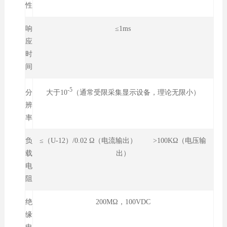
性
响
≤1ms
应
时
间
-5
大于10
（通常受限采集显示设备，理论无限小）
分
辨
率
负
≤（U-12）/0.02 Ω（电流输出） >100KΩ（电压输
载
出）
电
阻
绝
200MΩ，100VDC
缘