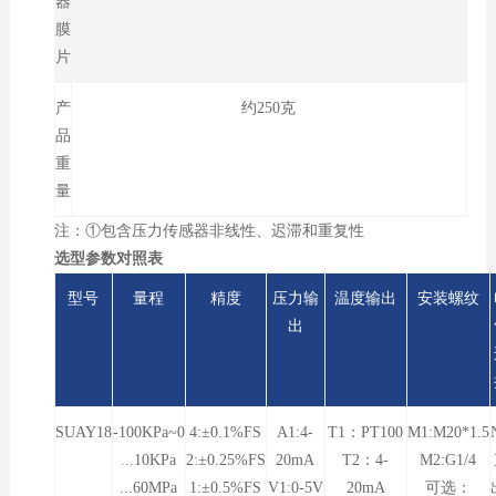
器
膜
片
产
约250克
品
重
量
注：①包含压力传感器非线性、迟滞和重复性
选型参数对照表
型号
量程
精度
压力输
温度输出
安装螺纹
出
SUAY18
-100KPa~0
4:±0.1%FS
A1:4-
T1：PT100
M1:M20*1.5
...10KPa
2:±0.25%FS
20mA
T2：4-
M2:G1/4
...60MPa
1:±0.5%FS
V1:0-5V
20mA
可选：