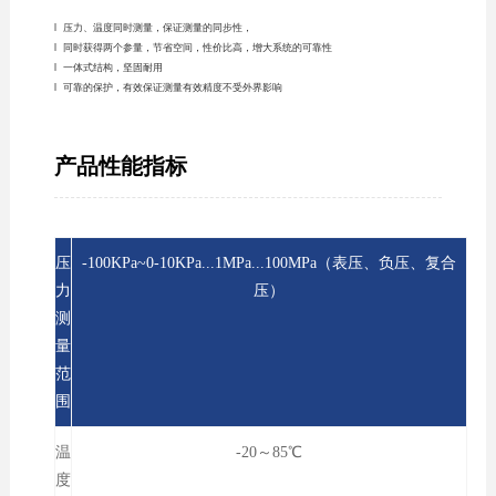
l 压力、温度同时测量，保证测量的同步性，
l 同时获得两个参量，节省空间，性价比高，增大系统的可靠性
l 一体式结构，坚固耐用
l 可靠的保护，有效保证测量有效精度不受外界影响
产品性能指标
压
-100KPa~0-10KPa...1MPa...100MPa（表压、负压、复合
力
压）
测
量
范
围
温
-20～85℃
度