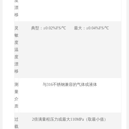
度
漂
移
灵
典型：±0.02%FS/℃ 最大：±0.04%FS/℃
敏
度
温
度
漂
移
测
与316不锈钢兼容的气体或液体
量
介
质
过
2倍满量程压力或最大110MPa（取最小值）
载