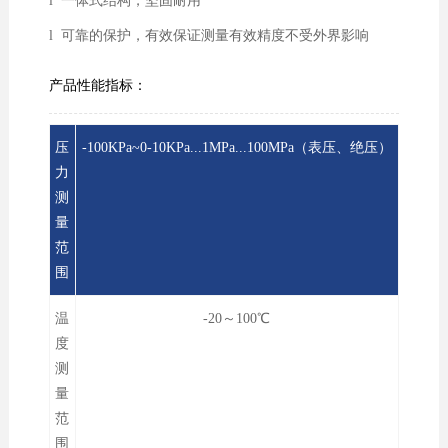
l 一体式结构，坚固耐用
l 可靠的保护，有效保证测量有效精度不受外界影响
产品性能指标：
压
-100KPa~0-10KPa...1MPa...100MPa（表压、绝压）
力
测
量
范
围
温
-20～100℃
度
测
量
范
围