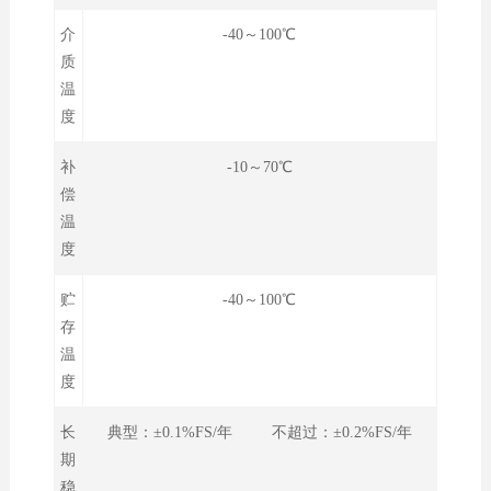
介
-40～100℃
质
温
度
补
-10～70℃
偿
温
度
贮
-40～100℃
存
温
度
长
典型：±0.1%FS/年 不超过：±0.2%FS/年
期
稳