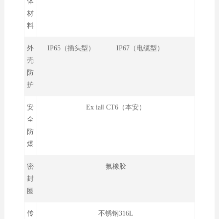
体
材
料
外
IP65（插头型） IP67（电缆型）
壳
防
护
安
Ex iaⅡ CT6（本安）
全
防
爆
密
氟橡胶
封
圈
传
不锈钢316L