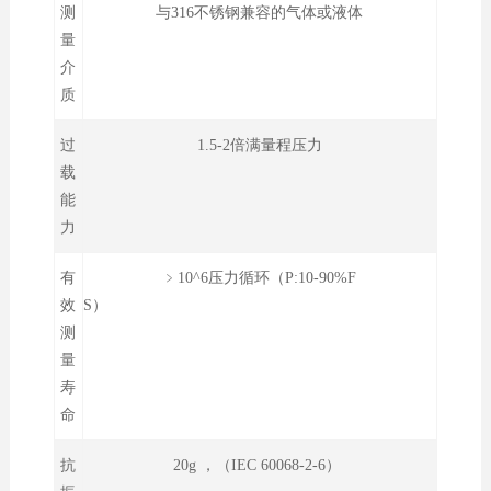
测
与316不锈钢兼容的气体或液体
量
介
质
过
1.5-2倍满量程压力
载
能
力
有
﹥10^6压力循环（P:10-90%F
效
S）
测
量
寿
命
抗
20g ，（IEC 60068-2-6）