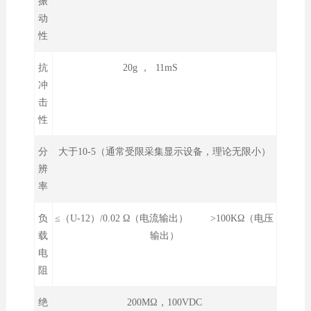
振
动
性
抗
20g ， 11mS
冲
击
性
分
大于10-5（通常受限采集显示设备，理论无限小）
辨
率
负
≤（U-12）/0.02 Ω（电流输出） >100KΩ（电压
载
输出）
电
阻
绝
200MΩ，100VDC