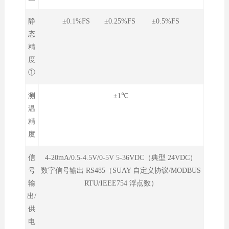
静
±0.1%FS ±0.25%FS ±0.5%FS
态
精
度
①
测
±1℃
温
精
度
信
4-20mA/0.5-4.5V/0-5V 5-36VDC（典型 24VDC
）
号
数字信号输出 RS485（SUAY 自定义协议/MODBUS
输
RTU/IEEE754 浮点数）
出/
供
电