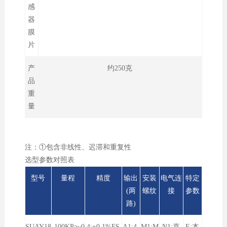
感
器
膜
片
产
约250克
品
重
量
注：①包含非线性、迟滞和重复性
选型参数对照表
型号
量程
精度
输出
安装
电气连
特定
(两
螺纹
接
参数
路)
SUAY18
-100KPa~0
4:±0.1%FS
A1:4-
M1:M
N1:直
E:本