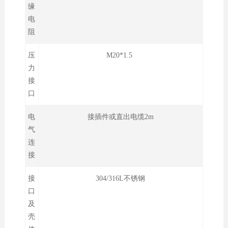
缘
电
阻
压
M20*1.5
力
接
口
电
接插件或直出电缆2m
气
连
接
接
304/316L不锈钢
口
及
壳