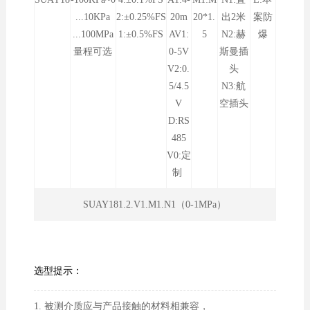
...10KPa
2:±0.25%FS
20m
20*1.
出2米
案防
...100MPa
1:±0.5%FS
AV1:
5
N2:赫
爆
量程可选
0-5V
斯曼插
V2:0.
头
5/4.5
N3:航
V
空插头
D:RS
485
V0:定
制
SUAY181.2.V1.M1.N1（0-1MPa）
选型提示：
1. 被测介质应与产品接触的材料相兼容，