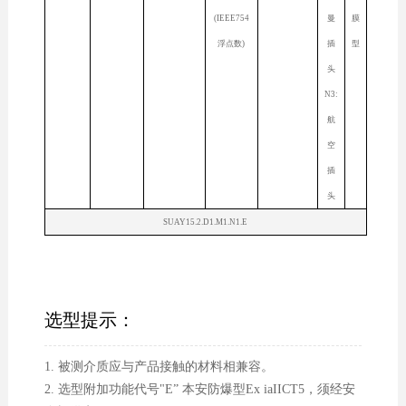
(IEEE754
曼
膜
浮点数)
插
型
头
N3:
航
空
插
头
SUAY15.2.D1.M1.N1.E
选型提示：
1. 被测介质应与产品接触的材料相兼容。
2. 选型附加功能代号"E” 本安防爆型Ex iaIICT5，须经安