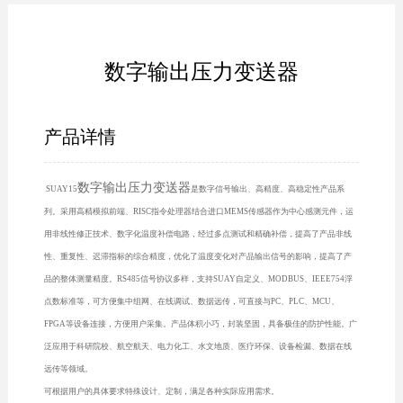
数字输出压力变送器
产品详情
数字输出压力变送器
SUAY15
是数字信号输出、高精度、高稳定性产品系
列。采用高精模拟前端、RISC指令处理器结合进口MEMS传感器作为中心感测元件，运
用非线性修正技术、数字化温度补偿电路，经过多点测试和精确补偿，提高了产品非线
性、重复性、迟滞指标的综合精度，优化了温度变化对产品输出信号的影响，提高了产
品的整体测量精度。RS485信号协议多样，支持SUAY自定义、MODBUS、IEEE754浮
点数标准等，可方便集中组网、在线调试、数据远传，可直接与PC、PLC、MCU、
FPGA等设备连接，方便用户采集。产品体积小巧，封装坚固，具备极佳的防护性能。广
泛应用于科研院校、航空航天、电力化工、水文地质、医疗环保、设备检漏、数据在线
远传等领域。
可根据用户的具体要求特殊设计、定制，满足各种实际应用需求。