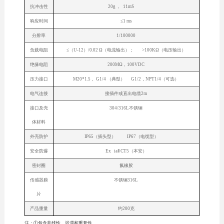
抗冲击性
20g ， 11mS
响应时间
≤1 ms
分辨率
1/100000
负载电阻
≤（U-12）/0.02 Ω（电流输出）； >100KΩ（电压输出）
绝缘电阻
200MΩ，100VDC
压力接口
M20*1.5， G1/4 （典型） G1/2，NPT1/4（可选）
电气连接
接插件或直出电缆2m
接口及壳
304/316L不锈钢
体材料
外壳防护
IP65（插头型） IP67（电缆型）
安全防爆
Ex iaⅡ CT5（本安）
密封圈
氟橡胶
传感器膜
不锈钢316L
片
产品重量
约200克
注：①包含非线性、迟滞和重复性