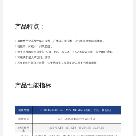
产品特点：
l 运用数字化非线性修正技术、温度自补偿技术，进行多点测量精确补偿，
l 精度高、体积小、封装坚固，
l 数字信号输出可直接与PC机、PLC、MCU、FPGA等设备连接，方便用户采集。
l 可在线非侵入式访问、调试
l 具备瞬间过压保护装置、抗干扰设备，提高复杂工况下的精确测量
产品性能指标
测量范围
-100KPa~0-10KPa...1MPa...100MPa（表压、负压、复合压）
测量介质
与316不锈钢兼容的气体或液体
静态精度
±0.075%FS ±0.1%FS ±0.25%FS ±0.5%FS
①