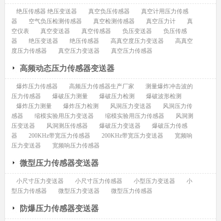
绝压传感器 绝压变送器
真空负压传感器
真空计用压力传感
器
空气负压检测传感器
真空检测传感器
真空压力计
真
空仪表
真空变送器
真空传感器
负压变送器
负压传感
器
绝压变送器
绝压传感器
高真空度压力变送器
高真空
度压力传感器
真空压力变送器
真空压力传感器
高频动态压力传感器变送器
爆炸压力传感器
高频压力传感器生产厂家
测量爆炸冲击波的
压力传感器
爆破压力测量
爆破压力检测
爆破波形检测
爆炸压力测量
爆炸压力检测
风洞压力变送器
风洞压力传
感器
缩模实验用压力变送器
缩模实验用压力传感器
风洞测
压变送器
风洞测压传感器
爆破压力变送器
爆破压力传感
器
200KHz带宽压力传感器
200KHz带宽压力变送器
宽频响
压力变送器
宽频响压力传感器
微型压力传感器变送器
小尺寸压力变送器
小尺寸压力传感器
小型压力变送器
小
型压力传感器
微型压力变送器
微型压力传感器
防爆压力传感器变送器