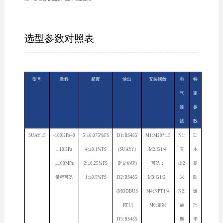
选型参数对照表
型号
量程
精度
输出
安装螺纹
电
特
气
定
连
参
接
数
SUAY15
-100KPa~0
5:±0.075%FS
D1:RS485
M1:M20*1.5
N1:
E:
...10KPa
4:±0.1%FS
(SUAY自
M2:G1/4
直
本
...100MPa
2:±0.25%FS
定义协议)
可选：
出2
案
量程可选
1:±0.5%FS
D2:RS485
M3:G1/2
米
防
(MODBUS
M4:NPT1/4
N2:
爆
RTU)
M0:定制
赫
P:
D3:RS485
斯
平