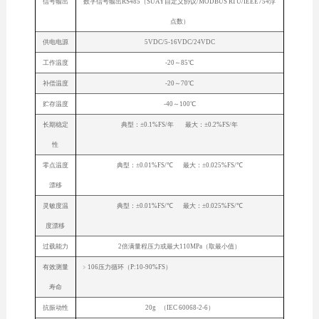
信号输出
数字信号输出RS485（SUAY自定义协议/MODBUS RTU/IEEE754浮
点数）
供电电源
5VDC/5-16VDC/24VDC
工作温度
-20～85℃
补偿温度
-20～70℃
贮存温度
-40～100℃
长期稳定
典型：±0.1%FS/年 最大：±0.2%FS/年
性
零点温度
典型：±0.01%FS/℃ 最大：±0.025%FS/℃
漂移
灵敏度温
典型：±0.01%FS/℃ 最大：±0.025%FS/℃
度漂移
过载能力
2倍满量程压力或最大110MPa（取最小值）
有效测量
﹥106压力循环（P:10-90%FS）
寿命
抗振动性
20g （IEC 60068-2-6）