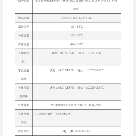
信号输出
数字信号输出RS485（SUAY自定义协议/MODBUS RTU/IEEE754浮
点数）
供电电源
5VDC/5-16VDC/24VDC
工作温度
-20～85℃
补偿温度
-20～70℃
贮存温度
-40～100℃
长期稳定
典型：±0.1%FS/年 最大：±0.2%FS/年
性
零点温度
典型：±0.01%FS/℃ 最大：±0.025%FS/℃
漂移
灵敏度温
典型：±0.01%FS/℃ 最大：±0.025%FS/℃
度漂移
过载能力
2倍满量程压力或最大110MPa（取最小值）
有效测量
﹥106压力循环（P:10-90%FS）
寿命
抗振动性
20g （IEC 60068-2-6）