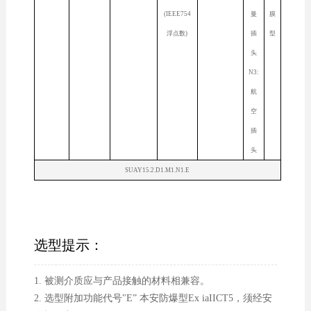
(IEEE754
曼
膜
浮点数)
插
型
头
N3:
航
空
插
头
SUAY15.2.D1.M1.N1.E
选型提示：
1. 被测介质应与产品接触的材料相兼容。
2. 选型附加功能代号"E” 本安防爆型Ex iaIICT5，须经安