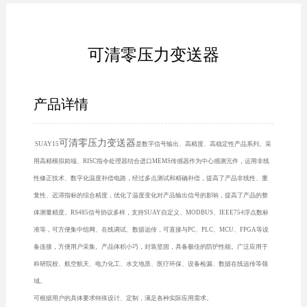
可清零压力变送器
产品详情
可清零压力变送器
SUAY15
是数字信号输出、高精度、高稳定性产品系列。采
用高精模拟前端、RISC指令处理器结合进口MEMS传感器作为中心感测元件，运用非线
性修正技术、数字化温度补偿电路，经过多点测试和精确补偿，提高了产品非线性、重
复性、迟滞指标的综合精度，优化了温度变化对产品输出信号的影响，提高了产品的整
体测量精度。RS485信号协议多样，支持SUAY自定义、MODBUS、IEEE754浮点数标
准等，可方便集中组网、在线调试、数据远传，可直接与PC、PLC、MCU、FPGA等设
备连接，方便用户采集。产品体积小巧，封装坚固，具备极佳的防护性能。广泛应用于
科研院校、航空航天、电力化工、水文地质、医疗环保、设备检漏、数据在线远传等领
域。
可根据用户的具体要求特殊设计、定制，满足各种实际应用需求。