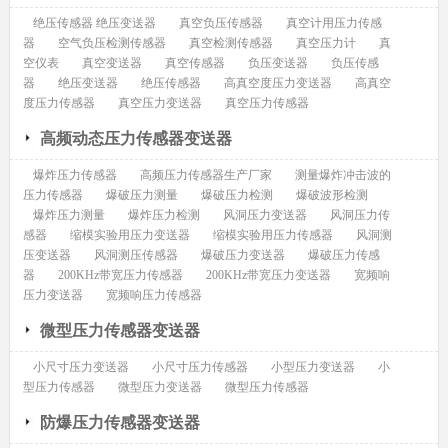
绝压传感器 绝压变送器
真空负压传感器
真空计用压力传感
器
空气负压检测传感器
真空检测传感器
真空压力计
真
空仪表
真空变送器
真空传感器
负压变送器
负压传感
器
绝压变送器
绝压传感器
高真空度压力变送器
高真空
度压力传感器
真空压力变送器
真空压力传感器
高频动态压力传感器变送器
爆炸压力传感器
高频压力传感器生产厂家
测量爆炸冲击波的
压力传感器
爆破压力测量
爆破压力检测
爆破波形检测
爆炸压力测量
爆炸压力检测
风洞压力变送器
风洞压力传
感器
缩模实验用压力变送器
缩模实验用压力传感器
风洞测
压变送器
风洞测压传感器
爆破压力变送器
爆破压力传感
器
200KHz带宽压力传感器
200KHz带宽压力变送器
宽频响
压力变送器
宽频响压力传感器
微型压力传感器变送器
小尺寸压力变送器
小尺寸压力传感器
小型压力变送器
小
型压力传感器
微型压力变送器
微型压力传感器
防爆压力传感器变送器