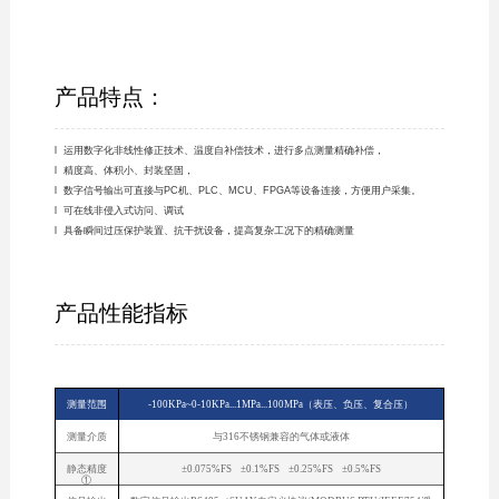
产品特点：
l 运用数字化非线性修正技术、温度自补偿技术，进行多点测量精确补偿，
l 精度高、体积小、封装坚固，
l 数字信号输出可直接与PC机、PLC、MCU、FPGA等设备连接，方便用户采集。
l 可在线非侵入式访问、调试
l 具备瞬间过压保护装置、抗干扰设备，提高复杂工况下的精确测量
产品性能指标
测量范围
-100KPa~0-10KPa...1MPa...100MPa（表压、负压、复合压）
测量介质
与316不锈钢兼容的气体或液体
静态精度
±0.075%FS ±0.1%FS ±0.25%FS ±0.5%FS
①