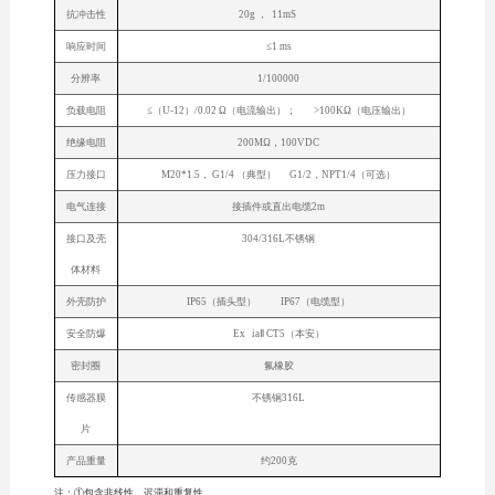
抗冲击性
20g ， 11mS
响应时间
≤1 ms
分辨率
1/100000
负载电阻
≤（U-12）/0.02 Ω（电流输出）； >100KΩ（电压输出）
绝缘电阻
200MΩ，100VDC
压力接口
M20*1.5， G1/4 （典型） G1/2，NPT1/4（可选）
电气连接
接插件或直出电缆2m
接口及壳
304/316L不锈钢
体材料
外壳防护
IP65（插头型） IP67（电缆型）
安全防爆
Ex iaⅡ CT5（本安）
密封圈
氟橡胶
传感器膜
不锈钢316L
片
产品重量
约200克
注：①包含非线性、迟滞和重复性