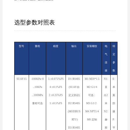
选型参数对照表
型号
量程
精度
输出
安装螺纹
电
特
气
定
连
参
接
数
SUAY15
-100KPa~0
5:±0.075%FS
D1:RS485
M1:M20*1.5
N1:
E:
...10KPa
4:±0.1%FS
(SUAY自
M2:G1/4
直
本
...100MPa
2:±0.25%FS
定义协议)
可选：
出2
案
量程可选
1:±0.5%FS
D2:RS485
M3:G1/2
米
防
(MODBUS
M4:NPT1/4
N2:
爆
RTU)
M0:定制
赫
P:
D3:RS485
斯
平