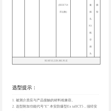
(IEEE754
曼
膜
浮点数)
插
型
头
N3:
航
空
插
头
SUAY15.2.D1.M1.N1.E
选型提示：
1. 被测介质应与产品接触的材料相兼容。
2. 选型附加功能代号"E” 本安防爆型Ex iaIICT5，须经安