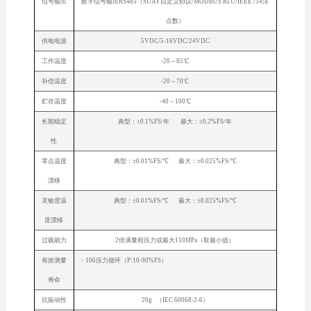
信号输出
数字信号输出RS485（SUAY自定义协议/MODBUS RTU/IEEE754浮
点数）
供电电源
5VDC/5-16VDC/24VDC
工作温度
-20～85℃
补偿温度
-20～70℃
贮存温度
-40～100℃
长期稳定
典型：±0.1%FS/年 最大：±0.2%FS/年
性
零点温度
典型：±0.01%FS/℃ 最大：±0.025%FS/℃
漂移
灵敏度温
典型：±0.01%FS/℃ 最大：±0.025%FS/℃
度漂移
过载能力
2倍满量程压力或最大110MPa（取最小值）
有效测量
﹥106压力循环（P:10-90%FS）
寿命
抗振动性
20g （IEC 60068-2-6）