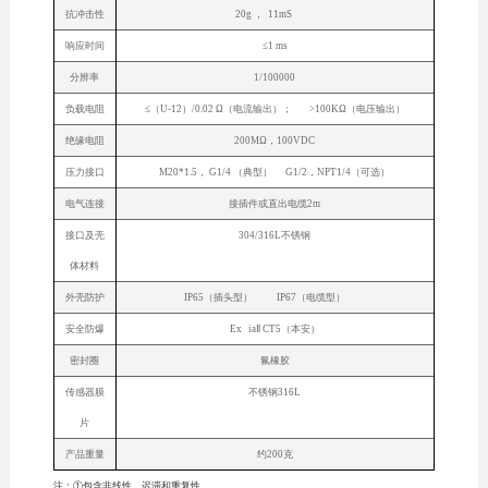
抗冲击性
20g ， 11mS
响应时间
≤1 ms
分辨率
1/100000
负载电阻
≤（U-12）/0.02 Ω（电流输出）； >100KΩ（电压输出）
绝缘电阻
200MΩ，100VDC
压力接口
M20*1.5， G1/4 （典型） G1/2，NPT1/4（可选）
电气连接
接插件或直出电缆2m
接口及壳
304/316L不锈钢
体材料
外壳防护
IP65（插头型） IP67（电缆型）
安全防爆
Ex iaⅡ CT5（本安）
密封圈
氟橡胶
传感器膜
不锈钢316L
片
产品重量
约200克
注：①包含非线性、迟滞和重复性