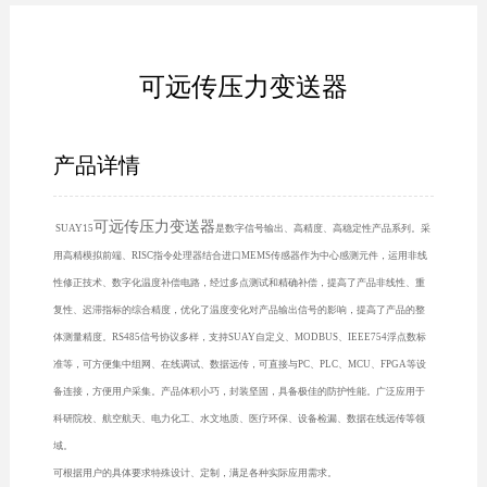
可远传压力变送器
产品详情
可远传压力变送器
SUAY15
是数字信号输出、高精度、高稳定性产品系列。采
用高精模拟前端、RISC指令处理器结合进口MEMS传感器作为中心感测元件，运用非线
性修正技术、数字化温度补偿电路，经过多点测试和精确补偿，提高了产品非线性、重
复性、迟滞指标的综合精度，优化了温度变化对产品输出信号的影响，提高了产品的整
体测量精度。RS485信号协议多样，支持SUAY自定义、MODBUS、IEEE754浮点数标
准等，可方便集中组网、在线调试、数据远传，可直接与PC、PLC、MCU、FPGA等设
备连接，方便用户采集。产品体积小巧，封装坚固，具备极佳的防护性能。广泛应用于
科研院校、航空航天、电力化工、水文地质、医疗环保、设备检漏、数据在线远传等领
域。
可根据用户的具体要求特殊设计、定制，满足各种实际应用需求。