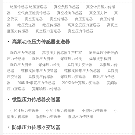
绝压传感器 绝压变送器
真空负压传感器
真空计用压力传感
器
空气负压检测传感器
真空检测传感器
真空压力计
真
空仪表
真空变送器
真空传感器
负压变送器
负压传感
器
绝压变送器
绝压传感器
高真空度压力变送器
高真空
度压力传感器
真空压力变送器
真空压力传感器
高频动态压力传感器变送器
爆炸压力传感器
高频压力传感器生产厂家
测量爆炸冲击波的
压力传感器
爆破压力测量
爆破压力检测
爆破波形检测
爆炸压力测量
爆炸压力检测
风洞压力变送器
风洞压力传
感器
缩模实验用压力变送器
缩模实验用压力传感器
风洞测
压变送器
风洞测压传感器
爆破压力变送器
爆破压力传感
器
200KHz带宽压力传感器
200KHz带宽压力变送器
宽频响
压力变送器
宽频响压力传感器
微型压力传感器变送器
小尺寸压力变送器
小尺寸压力传感器
小型压力变送器
小
型压力传感器
微型压力变送器
微型压力传感器
防爆压力传感器变送器