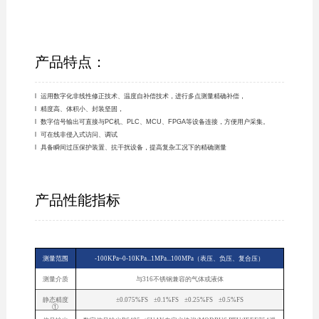
产品特点：
l 运用数字化非线性修正技术、温度自补偿技术，进行多点测量精确补偿，
l 精度高、体积小、封装坚固，
l 数字信号输出可直接与PC机、PLC、MCU、FPGA等设备连接，方便用户采集。
l 可在线非侵入式访问、调试
l 具备瞬间过压保护装置、抗干扰设备，提高复杂工况下的精确测量
产品性能指标
测量范围
-100KPa~0-10KPa...1MPa...100MPa（表压、负压、复合压）
测量介质
与316不锈钢兼容的气体或液体
静态精度
±0.075%FS ±0.1%FS ±0.25%FS ±0.5%FS
①