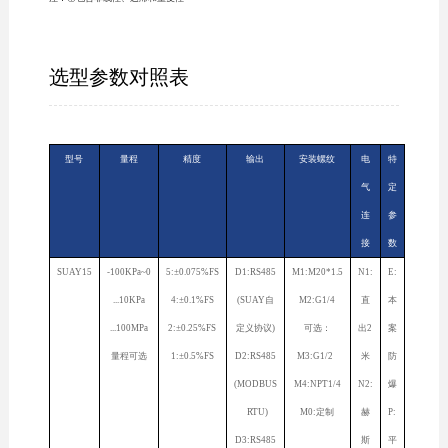
选型参数对照表
型号
量程
精度
输出
安装螺纹
电
特
气
定
连
参
接
数
SUAY15
-100KPa~0
5:±0.075%FS
D1:RS485
M1:M20*1.5
N1:
E:
...10KPa
4:±0.1%FS
(SUAY自
M2:G1/4
直
本
...100MPa
2:±0.25%FS
定义协议)
可选：
出2
案
量程可选
1:±0.5%FS
D2:RS485
M3:G1/2
米
防
(MODBUS
M4:NPT1/4
N2:
爆
RTU)
M0:定制
赫
P:
D3:RS485
斯
平