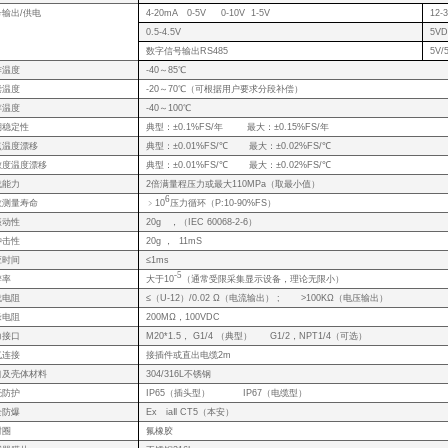
号输出/供电
4-20mA 0-5V 0-10V 1-5V
12-
0.5-4.5V
5VD
数字信号输出RS485
5V/
作温度
-40～85℃
偿温度
-20～70℃（可根据用户要求分段补偿）
存温度
-40～100℃
期稳定性
典型：±0.1%FS/年 最大：±0.15%FS/年
点温度漂移
典型：±0.01%FS/℃ 最大：±0.02%FS/℃
敏度温度漂移
典型：±0.01%FS/℃ 最大：±0.02%FS/℃
载能力
2倍满量程压力或最大110MPa（取最小值）
6
效测量寿命
﹥10
压力循环（P:10-90%
振动性
20g ，（IEC 60068-2-6）
冲击性
20g ， 11mS
应时间
≤1ms
-5
辨率
大于10
（通常受限采集显示设备，理论无限小）
载电阻
≤（U-12）/0.02 Ω（电流输出） ; >100KΩ（电压输出）
缘电阻
200MΩ，100VDC
力接口
M20*1.5， G1/4 （典型） G1/2，NPT1/4（可选）
气连接
接插件或直出电缆2m
口及壳体材料
304/316L不锈钢
壳防护
IP65（插头型） IP67（电缆型）
全防爆
Ex iaⅡ CT5（本安）
封圈
氟橡胶