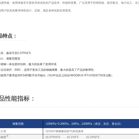
温度性能、使用体验等方面皆具有优良的产品技术、性能和质量。广泛应用于科研院校、航空航天、电力化工、水
据用户的具体要求特殊设计、定制，满足各种实际应用需求。
品特点：
度高，最高可至0.075%FS
体积小、测量范围宽
全不锈钢一体化密封结构，极大的拓展了使用环境
配备过压保护、EMC，适用于复杂工况的精确测量，极大的提高了产品的耐用性。
根据用户要求提供RS485数字信号输出（SUAY自定义协议/MODBUS RTU/IEEE754浮点数）
品性能指标：
测量范围
-100KPa~0-20KPa...1MPa...100MPa（表压、负压、复合压）
量介质
与316不锈钢兼容的气体或液体
①
态精度
±0.075%FS ±0.1%FS ±0.15%FS