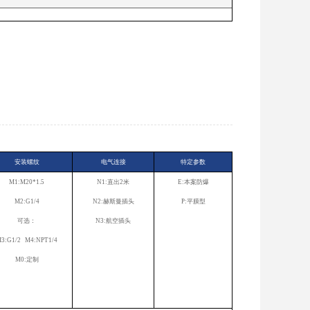
安装螺纹
电气连接
特定参数
M1:M20*1.5
N1:直出2米
E:本案防爆
M2:G1/4
N2:赫斯曼插头
P:平膜型
可选：
N3:航空插头
3:G1/2 M4:NPT1/4
M0:定制