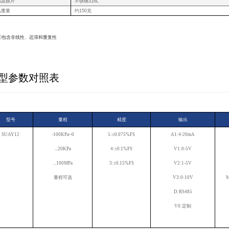
感器膜片
不锈钢316L
品重量
约150克
①包含非线性、迟滞和重复性
型参数对照表
型号
量程
精度
输出
SUAY12
-100KPa~0
5:±0.075%FS
A1:4-20mA
...20KPa
4:±0.1%FS
V1:0-5V
...100MPa
3:±0.15%FS
V2:1-5V
量程可选
V3:0-10V
M
D:RS485
V0:定制