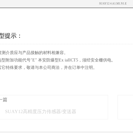
SUAY12.4.A1.M1.N1.E
型提示：
. 被测介质应与产品接触的材料相兼容。
 选型附加功能代号"E” 本安防爆型Ex iaIICT5，须经安全栅供电。
. 其它特殊要求，敬请与本公司商洽，并在订单中注明。
一篇
SUAY12高精度压力传感器/变送器