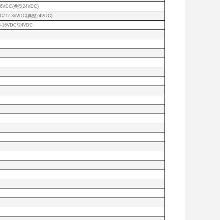
36VDC(典型24VDC)
C/12-36VDC(典型24VDC)
5-16VDC/24VDC
FS）