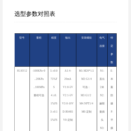
选型参数对照表
型号
量程
精度
输出
安装螺纹
电气
特
连接
定
参
数
SUAY12
-100KPa~0
5:±0.0
A1:4-
M1:M20*1.5
N1:
E:
...20KPa
75%F
20mA
M2:G1/4
直出
本
...100MPa
S
V1:0-5V
可选：
2米
案
量程可选
4:±0.
V2:1-5V
M3:G1/2
N2:
防
1%FS
V3:0-10V
M4:NPT1/4
赫斯
爆
3:±0.1
D:RS485
M0:定制
曼插
P:
5%FS
V0:定制
头
平
N3:
膜