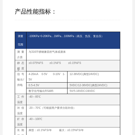
产品性能指标：
测量
-100KPa~0-20KPa...1MPa...100MPa（表压、负压、复合压）
范围
测量
与316不锈钢兼容的气体或液体
介质
静态
±0.075%FS ±0.1%FS ±0.15%FS
精度
①
信号
4-20mA 0-5V 0-10V 1-
12-36VDC(典型24VDC)
输出/
5V
供电
0.5-4.5V
5VDC/12-36VDC(典型24VDC)
数字信号输出RS485
5V/5-16VDC/24VDC
工作
-40～85℃
温度
补偿
-20～70℃（可根据用户要求分段补偿）
温度
贮存
-40～100℃
温度
长期
典型：±0.1%FS/年 最大：±0.15%FS/年