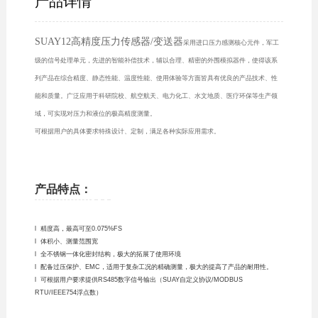
产品详情
SUAY12高精度压力传感器/变送器
采用进口压力感测核心元件，军工
级的信号处理单元，先进的智能补偿技术，辅以合理、精密的外围模拟器件，使得该系
列产品在综合精度、静态性能、温度性能、使用体验等方面皆具有优良的产品技术、性
能和质量。广泛应用于科研院校、航空航天、电力化工、水文地质、医疗环保等生产领
域，可实现对压力和液位的极高精度测量。
可根据用户的具体要求特殊设计、定制，满足各种实际应用需求。
产品特点：
l 精度高，最高可至0.075%FS
l 体积小、测量范围宽
l 全不锈钢一体化密封结构，极大的拓展了使用环境
l 配备过压保护、EMC，适用于复杂工况的精确测量，极大的提高了产品的耐用性。
l 可根据用户要求提供RS485数字信号输出（SUAY自定义协议/MODBUS
RTU/IEEE754浮点数）