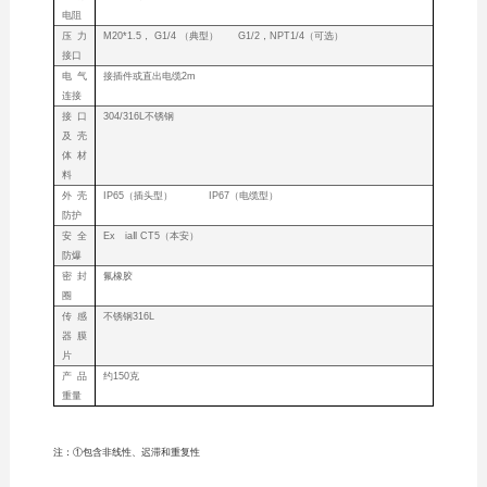
电阻
压力
M20*1.5， G1/4 （典型） G1/2，NPT1/4（可选）
接口
电气
接插件或直出电缆2m
连接
接口
304/316L不锈钢
及壳
体材
料
外壳
IP65（插头型） IP67（电缆型）
防护
安全
Ex iaⅡ CT5（本安）
防爆
密封
氟橡胶
圈
传感
不锈钢316L
器膜
片
产品
约150克
重量
注：①包含非线性、迟滞和重复性