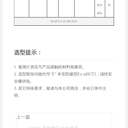
航空
型
插头
SUAY12.4.A1.M1.N1.E
选型提示：
1. 被测介质应与产品接触的材料相兼容。
2. 选型附加功能代号"E” 本安防爆型Ex iaIICT5，须经安
全栅供电。
3. 其它特殊要求，敬请与本公司商洽，并在订单中注
明。
上一篇