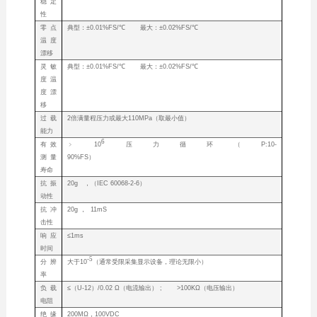
稳定
性
零点
典型：±0.01%FS/℃ 最大：±0.02%FS/℃
温度
漂移
灵敏
典型：±0.01%FS/℃ 最大：±0.02%FS/℃
度温
度漂
移
过载
2倍满量程压力或最大110MPa（取最小值）
能力
6
有效
﹥10
压力循环（P:10-
测量
90%FS）
寿命
抗振
20g ，（IEC 60068-2-6）
动性
抗冲
20g ， 11mS
击性
响应
≤1ms
时间
-5
分辨
大于10
（通常受限采集显示设备，理论无限小）
率
负载
≤（U-12）/0.02 Ω（电流输出） ; >100KΩ（电压输出）
电阻
绝缘
200MΩ，100VDC