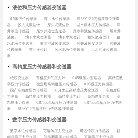
液位和压力传感器变送器
0.5米液位传感器
深井水位传感器
SUAY12.6高精度液位变送
器
投入式液位计
探头式液位仪
城市供水压力传感器
深
井液位传感器
尾水井液位变送器
尾水井液位传感器
尾水井
液位计
地下水水位测量
地下水水位计
蓄水池液位计
蓄
水池液位变送器
蓄水池液位传感器
窖井液位变送器
窖井液
位传感器
窖井液位计
污水池液位变送器
污水池液位传感
器
高精度压力传感器和变送器
绝压变送器
高精度大气压力计
0.05级压力变送器
高精度数
字压力传感器
检定用高精度压力传感器
0.05级压力传感器
国产高精度压力传感器
万分之五高精度压力变送器
高精度压
力测量
高精度压力检测
高精度压力计
高精度压力表
高
精度压力仪表
0.075%高精度压力变送器
0.075%高精度压力传感
器
SUAY12高精度压力传感器/变送器
数字压力传感器和变送器
数字水位传感器
可远传压力变送器
可远传压力传感器
智
能调零压力变送器
智能调零压力传感器
可清零压力变送器