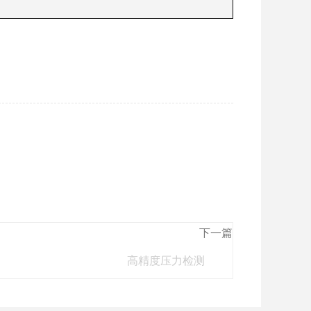
下一篇
高精度压力检测