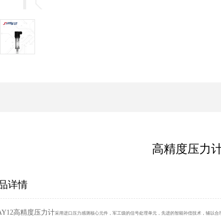
高精度压力
品详情
AY12高精度压力计
采用进口压力感测核心元件，军工级的信号处理单元，先进的智能补偿技术，辅以合