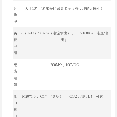
-5
大于10
（通常受限采集显示设备，理论无限小）
分
辨
率
负
≤（U-12）/0.02 Ω（电流输出） ; >100KΩ（电压输
载
出）
电
阻
绝
200MΩ，100VDC
缘
电
阻
压
M20*1.5， G1/4 （典型） G1/2，NPT1/4（可选）
力
接
口