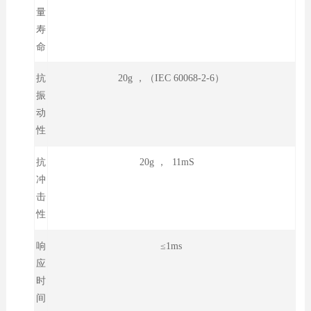
量
寿
命
抗
20g ，（IEC 60068-2-6）
振
动
性
抗
20g ， 11mS
冲
击
性
响
≤1ms
应
时
间