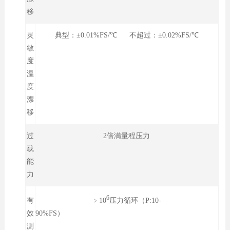
移
灵
典型：±0.01%FS/℃ 不超过：±0.02%FS/℃
敏
度
温
度
漂
移
过
2倍满量程压力
载
能
力
6
﹥10
压力循环（P:10-
有
90%FS）
效
测