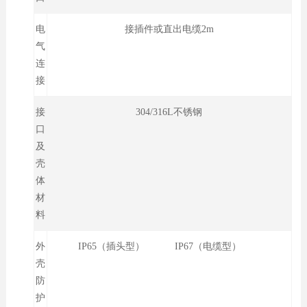
电
接插件或直出电缆2m
气
连
接
接
304/316L不锈钢
口
及
壳
体
材
料
外
IP65（插头型） IP67（电缆型）
壳
防
护