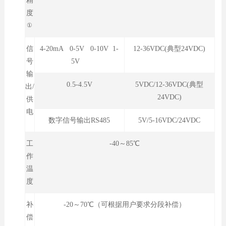
精
度
①
信
4-20mA 0-5V 0-10V 1-
12-36VDC(典型24VDC)
号
5V
输
0.5-4.5V
5VDC/12-36VDC(典型
出/
24VDC)
供
电
数字信号输出RS485
5V/5-16VDC/24VDC
工
-40～85℃
作
温
度
补
-20～70℃（可根据用户要求分段补偿）
偿