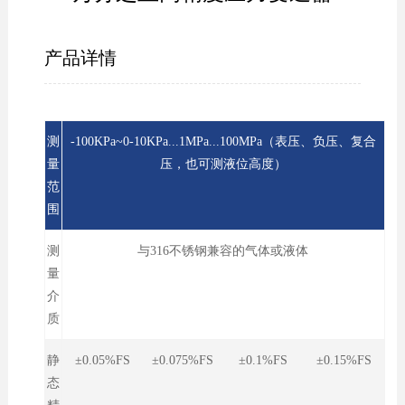
产品详情
测
-100KPa~0-10KPa...1MPa...100MPa（表压、负压、复合
量
压，也可测液位高度）
范
围
测
与316不锈钢兼容的气体或液体
量
介
质
静
±0.05%FS ±0.075%FS ±0.1%FS ±0.15%FS
态