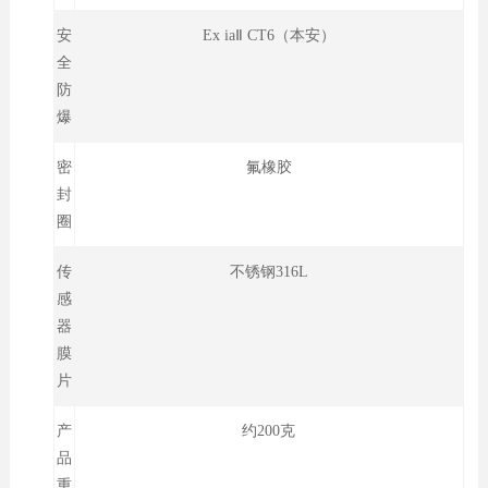
安
Ex iaⅡ CT6（本安）
全
防
爆
密
氟橡胶
封
圈
传
不锈钢316L
感
器
膜
片
产
约200克
品
重