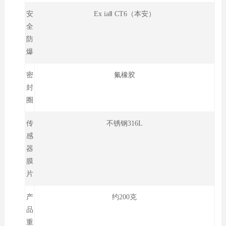
安
Ex iaⅡ CT6（本安）
全
防
爆
密
氟橡胶
封
圈
传
不锈钢316L
感
器
膜
片
产
约200克
品
重