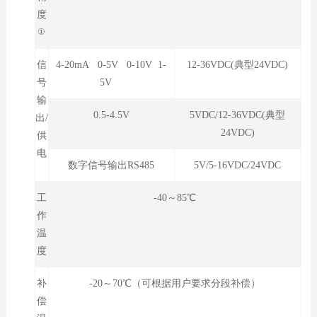
度
①
信
4-20mA 0-5V 0-10V 1-
12-36VDC(典型24VDC)
号
5V
输
0.5-4.5V
5VDC/12-36VDC(典型
出/
24VDC)
供
电
数字信号输出RS485
5V/5-16VDC/24VDC
工
-40～85℃
作
温
度
补
-20～70℃（可根据用户要求分段补偿）
偿