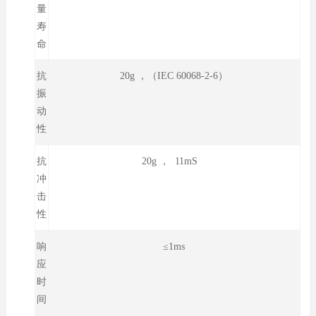
量
寿
命
抗
20g ，（IEC 60068-2-6）
振
动
性
抗
20g ， 11mS
冲
击
性
响
≤1ms
应
时
间