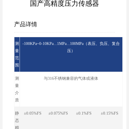
国产高精度压力传感器
产品详情
测
-100KPa~0-10KPa...1MPa...100MPa（表压、负压、复合
量
压）
范
围
测
与316不锈钢兼容的气体或液体
量
介
质
静
±0.05%FS ±0.075%FS ±0.1%FS ±0.15%FS
态
精