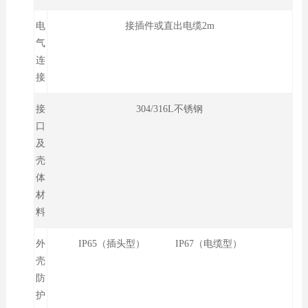
电
接插件或直出电缆2m
气
连
接
接
304/316L不锈钢
口
及
壳
体
材
料
外
IP65（插头型） IP67（电缆型）
壳
防
护