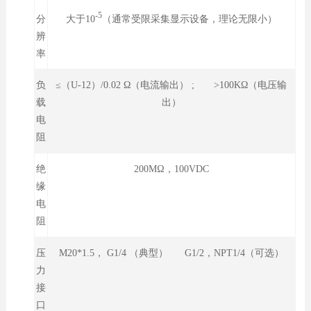
-5
大于10
（通常受限采集显示设备，理论无限小）
分
辨
率
负
≤（U-12）/0.02 Ω（电流输出） ; >100KΩ（电压输
载
出）
电
阻
绝
200MΩ，100VDC
缘
电
阻
压
M20*1.5， G1/4 （典型） G1/2，NPT1/4（可选）
力
接
口