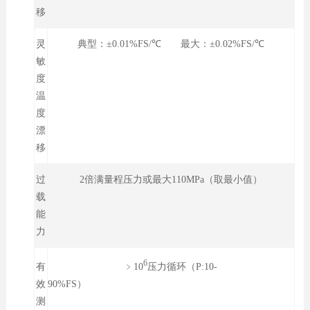
移
灵
典型：±0.01%FS/℃ 最大：±0.02%FS/℃
敏
度
温
度
漂
移
过
2倍满量程压力或最大110MPa（取最小值）
载
能
力
6
﹥10
压力循环（P:10-
有
90%FS）
效
测