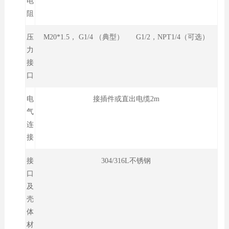
电
阻
压
M20*1.5， G1/4 （典型） G1/2，NPT1/4（可选）
力
接
口
电
接插件或直出电缆2m
气
连
接
接
304/316L不锈钢
口
及
壳
体
材