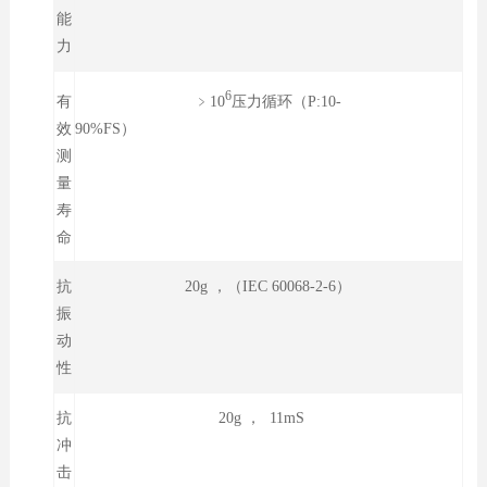
能
力
6
﹥10
压力循环（P:10-
有
90%FS）
效
测
量
寿
命
抗
20g ，（IEC 60068-2-6）
振
动
性
抗
20g ， 11mS
冲
击