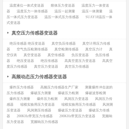
温度液位一体式变送器
熔体压力变送器
温度压力一体变送
器
温度压力一体传感器
温压一起测量
温压一体测量
温
压一体式压力变送器
温压一体式压力传感器
SUAY18温压一体
式变送器
真空压力传感器变送器
绝压传感器 绝压变送器
真空负压传感器
真空计用压力传感
器
空气负压检测传感器
真空检测传感器
真空压力计
真
空仪表
真空变送器
真空传感器
负压变送器
负压传感
器
绝压变送器
绝压传感器
高真空度压力变送器
高真空
度压力传感器
真空压力变送器
真空压力传感器
高频动态压力传感器变送器
爆炸压力传感器
高频压力传感器生产厂家
测量爆炸冲击波的
压力传感器
爆破压力测量
爆破压力检测
爆破波形检测
爆炸压力测量
爆炸压力检测
风洞压力变送器
风洞压力传
感器
缩模实验用压力变送器
缩模实验用压力传感器
风洞测
压变送器
风洞测压传感器
爆破压力变送器
爆破压力传感
器
200KHz带宽压力传感器
200KHz带宽压力变送器
宽频响
压力变送器
宽频响压力传感器