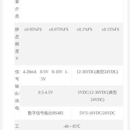
量
介
质
静
±0.05%FS ±0.075%FS ±0.1%FS ±0.15%FS
态
精
度
①
信
4-20mA 0-5V 0-10V 1-
12-36VDC(典型24VDC)
号
5V
输
0.5-4.5V
5VDC/12-36VDC(典型
出/
24VDC)
供
电
数字信号输出RS485
5V/5-16VDC/24VDC
工
-40～85℃