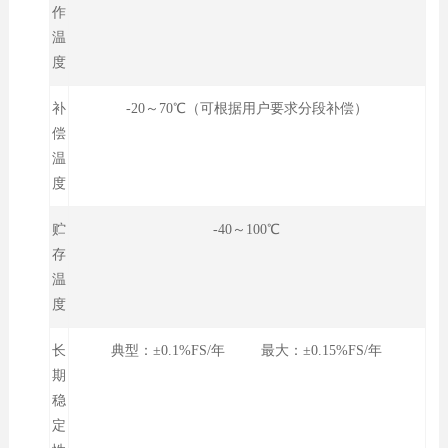
作
温
度
补
-20～70℃（可根据用户要求分段补偿）
偿
温
度
贮
-40～100℃
存
温
度
长
典型：±0.1%FS/年 最大：±0.15%FS/年
期
稳
定