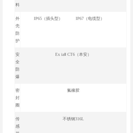
料
外
IP65（插头型） IP67（电缆型）
壳
防
护
安
Ex iaⅡ CT6（本安）
全
防
爆
密
氟橡胶
封
圈
传
不锈钢316L
感