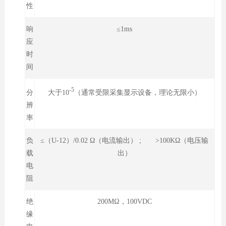
性
响
≤1ms
应
时
间
-5
大于10
（通常受限采集显示设备，理论无限小）
分
辨
率
负
≤（U-12）/0.02 Ω（电流输出） ; >100KΩ（电压输
载
出）
电
阻
绝
200MΩ，100VDC
缘