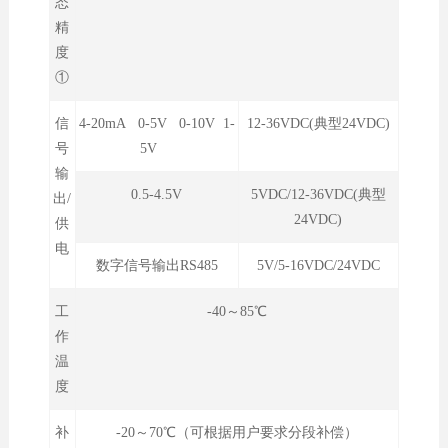
态
精
度
①
信
4-20mA 0-5V 0-10V 1-
12-36VDC(典型24VDC)
号
5V
输
0.5-4.5V
5VDC/12-36VDC(典型
出/
24VDC)
供
电
数字信号输出RS485
5V/5-16VDC/24VDC
工
-40～85℃
作
温
度
补
-20～70℃（可根据用户要求分段补偿）