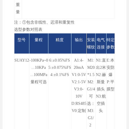
重
量
注：①包含非线性、迟滞和重复性
选型参数对照表
型号
量程
精度
输出
安装
电气
特定
螺纹
连接
参数
SUAY12
-100KPa~0
6:±0.05%FS
A1:4-
M1:
N1:直
E:本
...10KPa
5:±0.075%FS
20mA
M20
出2米
安防
...100MPa
4:±0.1%FS
V1:0-5V
*1.5
N2:赫
爆
量程可选
V2:1-5V
M2:
斯曼
P:平
V3:0-
G1/4
插头
膜型
10V
可
N3:航
D:RS485
选：
空插
V0:定制
M3:
头
G1/
2