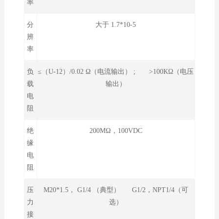
率
分
大于 1.7*10-5
辨
率
负
≤（U-12）/0.02 Ω（电流输出） ; >100KΩ（电压
载
输出）
电
阻
绝
200MΩ，100VDC
缘
电
阻
压
M20*1.5， G1/4 （典型） G1/2，NPT1/4（可
力
选）
接