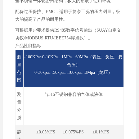
全不锈钢一体化密封结构，极大的拓展了使用环境
配备过压保护、EMC，适用于复杂工况的压力测量，极
大的提高了产品的耐用性。
可根据用户要求提供RS485数字信号输出（SUAY自定义
协议/MODBUS RTU/IEEE754浮点数）。
产品性能指标
测
-100KPa~0-10KPa...1MPa...60MPa（表压、负压、复
量
合压
）
范
0-30kpa…50kpa…100kpa…3Mpa（绝压）
围
测
与316不锈钢兼容的气体或液体
量
介
质
静
±0.05%FS ±0.075%FS ±0.1%FS