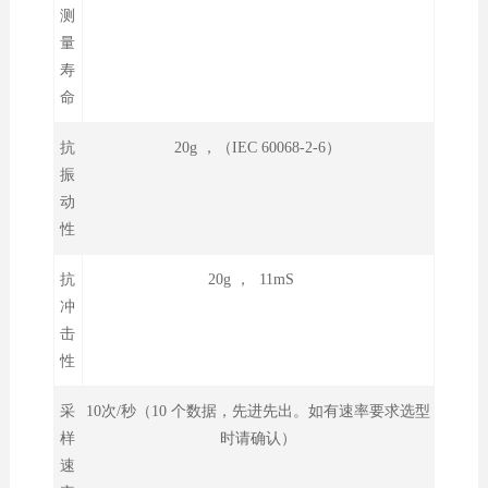
测
量
寿
命
抗
20g ，（IEC 60068-2-6）
振
动
性
抗
20g ， 11mS
冲
击
性
采
10次/秒（10 个数据，先进先出。如有速率要求选型
样
时请确认）
速