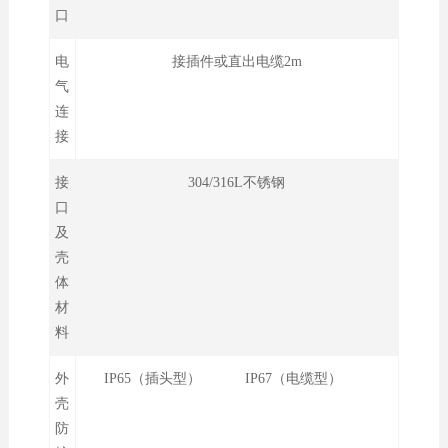
口
电
接插件或直出电缆2m
气
连
接
接
304/316L不锈钢
口
及
壳
体
材
料
外
IP65（插头型） IP67（电缆型）
壳
防