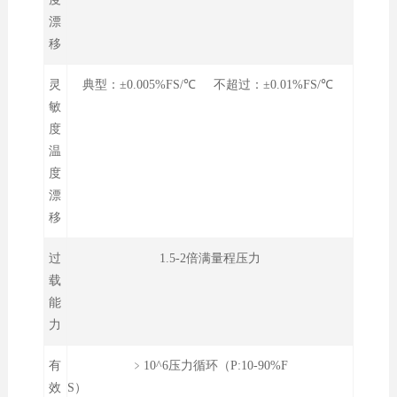
漂
移
灵
典型：±0.005%FS/℃ 不超过：±0.01%FS/℃
敏
度
温
度
漂
移
过
1.5-2倍满量程压力
载
能
力
有
﹥10^6压力循环（P:10-90%F
效
S）