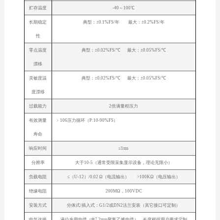
贮存温度
-40～100℃
长期稳定
典型：±0.1%FS/年 最大：±0.2%FS/年
性
零点温度
典型：±0.02%FS/℃ 最大：±0.05%FS/℃
漂移
灵敏度温
典型：±0.02%FS/℃ 最大：±0.05%FS/℃
度漂移
过载能力
2倍满量程压力
有效测量
﹥106压力循环（P:10-90%FS）
寿命
响应时间
≤1ms
分辨率
大于10-5（通常受限采集显示设备，理论无限小）
负载电阻
≤（U-12）/0.02 Ω（电流输出） >100KΩ（电压输出）
绝缘电阻
200MΩ，100VDC
安装方式
分体式/插入式：G1/2或DN2法兰安装（其它接口可定制）
电气连接
液位专用电缆（Φ7.2mm聚氯乙烯电缆），长度根据用户要求定制