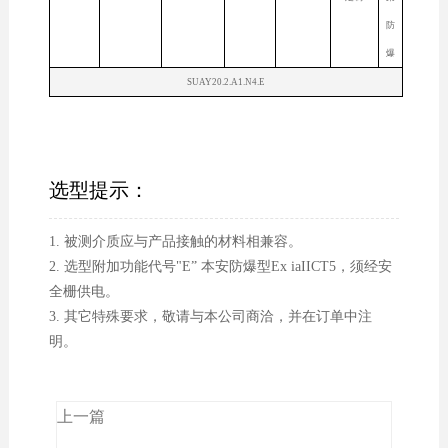
防
爆
SUAY20.2.A1.N4.E
选型提示：
1. 被测介质应与产品接触的材料相兼容。
2. 选型附加功能代号"E” 本安防爆型Ex iaIICT5，须经安
全栅供电。
3. 其它特殊要求，敬请与本公司商洽，并在订单中注
明。
上一篇