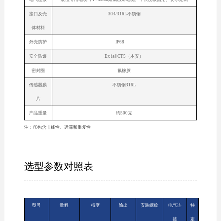
接口及壳
304/316L不锈钢
体材料
外壳防护
IP68
安全防爆
Ex iaⅡ CT5（本安）
密封圈
氟橡胶
传感器膜
不锈钢316L
片
产品重量
约500克
注：①包含非线性、迟滞和重复性
选型参数对照表
型号
量程
精度
输出
安装螺纹
电气连
特
接
定