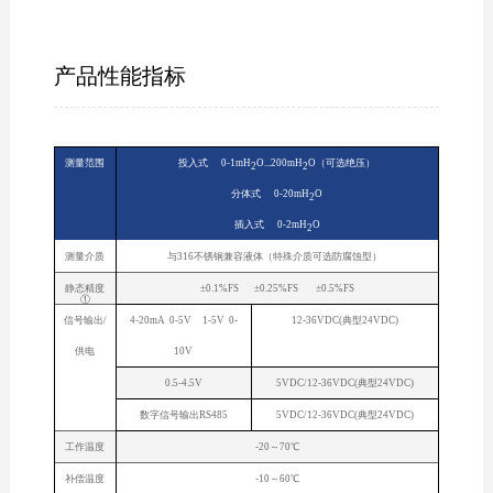
产品性能指标
测量范围
投入式 0-1mH
O...200mH
O（可选绝压）
2
2
分体式 0-20mH
O
2
插入式 0-2mH
O
2
测量介质
与316不锈钢兼容液体（特殊介质可选防腐蚀型）
静态精度
±0.1%FS ±0.25%FS ±0.5%FS
①
信号输出/
4-20mA 0-5V 1-5V 0-
12-36VDC(典型24VDC)
供电
10V
0.5-4.5V
5VDC/12-36VDC(典型24VDC)
数字信号输出RS485
5VDC/12-36VDC(典型24VDC)
工作温度
-20～70℃
补偿温度
-10～60℃