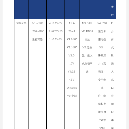
参
数
SUAY20
0-1mH2O
4:±0.1%FS
A1:4-
M3:G1/2
N4:IP68
F:
...200mH2O
2:±0.25%FS
20mA
M5:DN20
液位专
分
量程可选
1:±0.5%FS
V1:0-5V
法兰
用电缆
体
V2:1-5V
M0:定制
N5:
式
V3:0-
注：投入
IP68深
B:
10V
式此项不
井（高
插
V4:0.5-
选
强度）
入
4.5V
专用电
式
D:RS485
缆
L:
V0:定制
注：电
显
缆长度
示
根据用
E:
户要求
本
定制
案