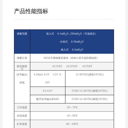
产品性能指标
测量范围
投入式 0-1mH
O...200mH
O（可选绝压）
2
2
分体式 0-20mH
O
2
插入式 0-2mH
O
2
测量介质
与316不锈钢兼容液体（特殊介质可选防腐蚀型）
静态精度
±0.1%FS ±0.25%FS ±0.5%FS
①
信号输出/
4-20mA 0-5V 1-5V 0-
12-36VDC(典型24VDC)
供电
10V
0.5-4.5V
5VDC/12-36VDC(典型24VDC)
数字信号输出RS485
5VDC/12-36VDC(典型24VDC)
工作温度
-20～70℃
补偿温度
-10～60℃
贮存温度
-40～100℃