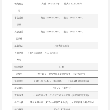
长期稳定
典型：±0.1%FS/年 最大：±0.2%FS/年
性
零点温度
典型：±0.02%FS/℃ 最大：±0.05%FS/℃
漂移
灵敏度温
典型：±0.02%FS/℃ 最大：±0.05%FS/℃
度漂移
过载能力
2倍满量程压力
有效测量
﹥106压力循环（P:10-90%FS）
寿命
响应时间
≤1ms
分辨率
大于10-5（通常受限采集显示设备，理论无限小）
负载电阻
≤（U-12）/0.02 Ω（电流输出） >100KΩ（电压输出）
绝缘电阻
200MΩ，100VDC
安装方式
分体式/插入式：G1/2或DN2法兰安装（其它接口可定制）
电气连接
液位专用电缆（Φ7.2mm聚氯乙烯电缆），长度根据用户要求定制
接口及壳
304/316L不锈钢