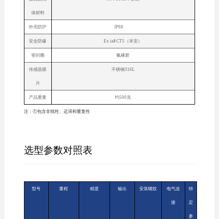
体材料
外壳防护
IP68
安全防爆
Ex iaⅡ CT5（本安）
密封圈
氟橡胶
传感器膜
不锈钢316L
片
产品重量
约500克
注：①包含非线性、迟滞和重复性
选型参数对照表
型号
量程
精度
输出
安装螺纹
电气连
特
接
定
参