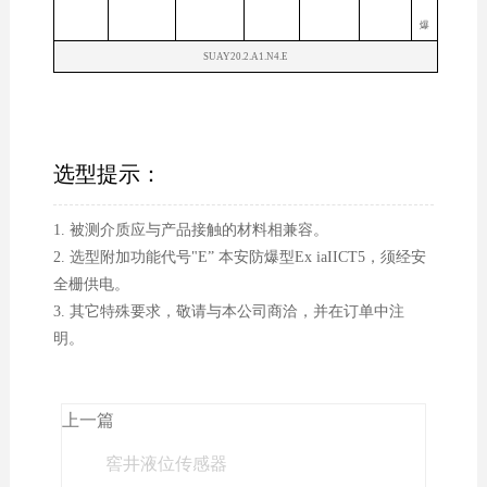
爆
SUAY20.2.A1.N4.E
选型提示：
1. 被测介质应与产品接触的材料相兼容。
2. 选型附加功能代号"E” 本安防爆型Ex iaIICT5，须经安
全栅供电。
3. 其它特殊要求，敬请与本公司商洽，并在订单中注
明。
上一篇
窖井液位传感器