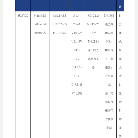
数
SUAY20
0-1mH2O
4:±0.1%FS
A1:4-
M3:G1/2
N4:IP68
F:
...200mH2O
2:±0.25%FS
20mA
M5:DN20
液位专
分
量程可选
1:±0.5%FS
V1:0-5V
法兰
用电缆
体
V2:1-5V
M0:定制
N5:
式
V3:0-
注：投入
IP68深
B:
10V
式此项不
井（高
插
V4:0.5-
选
强度）
入
4.5V
专用电
式
D:RS485
缆
L:
V0:定制
注：电
显
缆长度
示
根据用
E:
户要求
本
定制
案
防