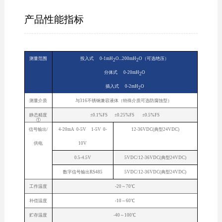
产品性能指标
测量范围
投入式 0-1mH
O...200mH
O（可选绝压）
2
2
分体式 0-20mH
O
2
插入式 0-2mH
O
2
测量介质
与316不锈钢兼容液体（特殊介质可选防腐蚀型）
静态精度
±0.1%FS ±0.25%FS ±0.5%FS
①
信号输出/
4-20mA 0-5V 1-5V 0-
12-36VDC(典型24VDC)
供电
10V
0.5-4.5V
5VDC/12-36VDC(典型24VDC)
数字信号输出RS485
5VDC/12-36VDC(典型24VDC)
工作温度
-20～70℃
补偿温度
-10～60℃
贮存温度
-40～100℃