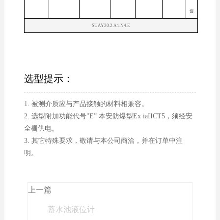
爆
SUAY20.2.A1.N4.E
选型提示：
1. 被测介质应与产品接触的材料相兼容。
2. 选型附加功能代号"E” 本安防爆型Ex iaIICT5，须经安
全栅供电。
3. 其它特殊要求，敬请与本公司商洽，并在订单中注
明。
上一篇
蓄水池液位计