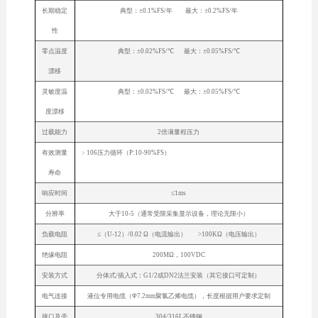
长期稳定
典型：±0.1%FS/年 最大：±0.2%FS/年
性
零点温度
典型：±0.02%FS/℃ 最大：±0.05%FS/℃
漂移
灵敏度温
典型：±0.02%FS/℃ 最大：±0.05%FS/℃
度漂移
过载能力
2倍满量程压力
有效测量
﹥106压力循环（P:10-90%FS）
寿命
响应时间
≤1ms
分辨率
大于10-5（通常受限采集显示设备，理论无限小）
负载电阻
≤（U-12）/0.02 Ω（电流输出） >100KΩ（电压输出）
绝缘电阻
200MΩ，100VDC
安装方式
分体式/插入式：G1/2或DN2法兰安装（其它接口可定制）
电气连接
液位专用电缆（Φ7.2mm聚氯乙烯电缆），长度根据用户要求定制
接口及壳
304/316L不锈钢