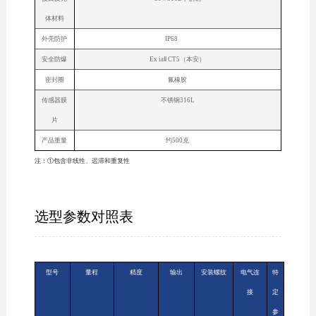
体材料
外壳防护
IP68
安全防爆
Ex iaⅡ CT5（本安）
密封圈
氟橡胶
传感器膜
不锈钢316L
片
产品重量
约500克
注：①包含非线性、迟滞和重复性
选型参数对照表
型号
量程
精度
输出
安装螺纹
电气连
特
接
定
参