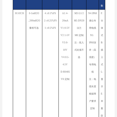
数
SUAY20
0-1mH2O
4:±0.1%FS
A1:4-
M3:G1/2
N4:IP68
F:
...200mH2O
2:±0.25%FS
20mA
M5:DN20
液位专
分
量程可选
1:±0.5%FS
V1:0-5V
法兰
用电缆
体
V2:1-5V
M0:定制
N5:
式
V3:0-
注：投入
IP68深
B:
10V
式此项不
井（高
插
V4:0.5-
选
强度）
入
4.5V
专用电
式
D:RS485
缆
L:
V0:定制
注：电
显
缆长度
示
根据用
E:
户要求
本
定制
案
防