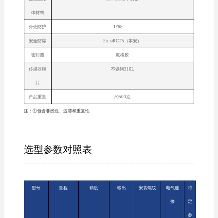
体材料
外壳防护
IP68
安全防爆
Ex iaⅡ CT5（本安）
密封圈
氟橡胶
传感器膜
不锈钢316L
片
产品重量
约500克
注：①包含非线性、迟滞和重复性
选型参数对照表
型号
量程
精度
输出
安装螺纹
电气连
特
接
定
参