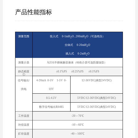
产品性能指标
测量范围
投入式 0-1mH
O...200mH
O（可选绝压）
2
2
分体式 0-20mH
O
2
插入式 0-2mH
O
2
测量介质
与316不锈钢兼容液体（特殊介质可选防腐蚀型）
静态精度
±0.1%FS ±0.25%FS ±0.5%FS
①
信号输出/
4-20mA 0-5V 1-5V 0-
12-36VDC(典型24VDC)
供电
10V
0.5-4.5V
5VDC/12-36VDC(典型24VDC)
数字信号输出RS485
5VDC/12-36VDC(典型24VDC)
工作温度
-20～70℃
补偿温度
-10～60℃
贮存温度
-40～100℃