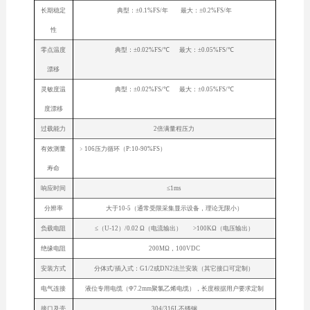
长期稳定
典型：±0.1%FS/年 最大：±0.2%FS/年
性
零点温度
典型：±0.02%FS/℃ 最大：±0.05%FS/℃
漂移
灵敏度温
典型：±0.02%FS/℃ 最大：±0.05%FS/℃
度漂移
过载能力
2倍满量程压力
有效测量
﹥106压力循环（P:10-90%FS）
寿命
响应时间
≤1ms
分辨率
大于10-5（通常受限采集显示设备，理论无限小）
负载电阻
≤（U-12）/0.02 Ω（电流输出） >100KΩ（电压输出）
绝缘电阻
200MΩ，100VDC
安装方式
分体式/插入式：G1/2或DN2法兰安装（其它接口可定制）
电气连接
液位专用电缆（Φ7.2mm聚氯乙烯电缆），长度根据用户要求定制
接口及壳
304/316L不锈钢