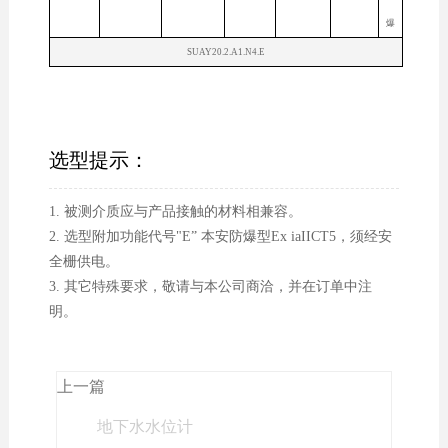
爆
SUAY20.2.A1.N4.E
选型提示：
1. 被测介质应与产品接触的材料相兼容。
2. 选型附加功能代号"E” 本安防爆型Ex iaIICT5，须经安
全栅供电。
3. 其它特殊要求，敬请与本公司商洽，并在订单中注
明。
上一篇
地下水水位计