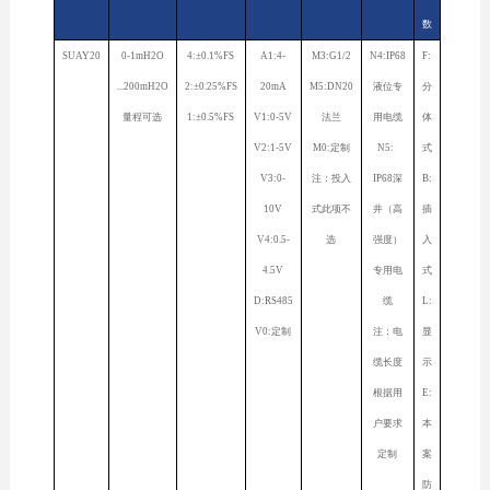
数
SUAY20
0-1mH2O
4:±0.1%FS
A1:4-
M3:G1/2
N4:IP68
F:
...200mH2O
2:±0.25%FS
20mA
M5:DN20
液位专
分
量程可选
1:±0.5%FS
V1:0-5V
法兰
用电缆
体
V2:1-5V
M0:定制
N5:
式
V3:0-
注：投入
IP68深
B:
10V
式此项不
井（高
插
V4:0.5-
选
强度）
入
4.5V
专用电
式
D:RS485
缆
L:
V0:定制
注：电
显
缆长度
示
根据用
E:
户要求
本
定制
案
防