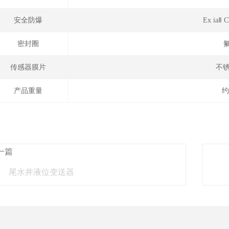
安全防爆
Ex ia
密封圈
传感器膜片
不锈
产品重量
约
一篇
尾水井液位变送器