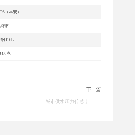
Ⅱ CT6（本安）
氟橡胶
钢316L
600克
下一篇
城市供水压力传感器