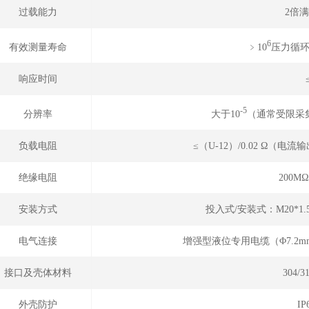
过载能力
2倍
6
﹥10
压力循环（
有效测量寿命
响应时间
-5
大于10
（通常受限采
分辨率
负载电阻
≤（U-12）/0.02 Ω（
绝缘电阻
200M
安装方式
投入式/安装式：M20*1
电气连接
增强型液位专用电缆（Φ7.2
接口及壳体材料
304/
外壳防护
I