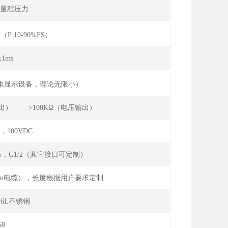
满量程压力
P:10-90%FS）
≤1ms
集显示设备，理论无限小）
电流输出） >100KΩ（电压输出）
Ω，100VDC
.5，G1/2（其它接口可定制）
mm电缆），长度根据用户要求定制
316L不锈钢
P68