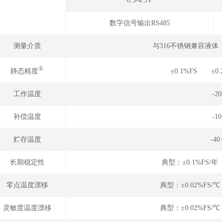
0.5-4.5V
数字信号输出RS485
测量介质
与316不锈钢兼容液
①
静态精度
±0.1%FS ±0
工作温度
-2
补偿温度
-1
贮存温度
-4
长期稳定性
典型：±0.1%FS/
零点温度漂移
典型：±0.02%FS/
灵敏度温度漂移
典型：±0.02%FS/