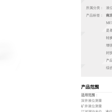
所属分类：
液
产品标签：
南
M
是
转
增
封
产
综
产品范围
适用范围
：
深井液位测
矿井液位测
江河湖泊水位、液