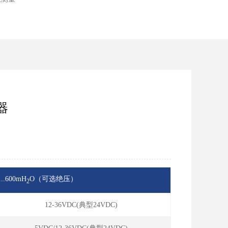
器
...600mH
O（可选绝压）
2
12-36VDC(典型24VDC)