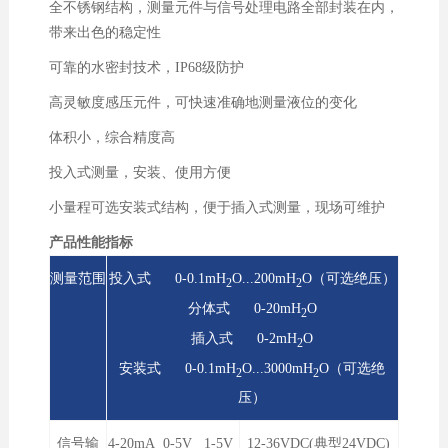
全不锈钢结构，测量元件与信号处理电路全部封装在内，
带来出色的稳定性
可靠的水密封技术，IP68级防护
高灵敏度感压元件，可快速准确地测量液位的变化
体积小，综合精度高
投入式测量，安装、使用方便
小量程可选安装式结构，便于插入式测量，现场可维护
产品性能指标
测量范围
投入式 0-0.1mH
O...200mH
O（可选绝压）
2
2
分体式 0-20mH
O
2
插入式 0-2mH
O
2
安装式 0-0.1mH
O...3000mH
O（可选绝
2
2
压）
信号输
4-20mA 0-5V 1-5V
12-36VDC(典型24VDC)