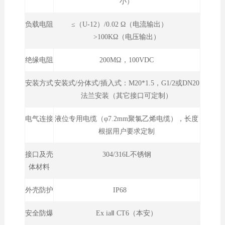
小）
负载电阻
≤（U-12）/0.02 Ω（电流输出）
>100KΩ（电压输出）
绝缘电阻
200MΩ，100VDC
安装方式
安装式/分体式/插入式：M20*1.5，G1/2或DN20
法兰安装（其它接口可定制）
电气连接
液位专用电缆（φ7.2mm聚氯乙烯电缆），长度
根据用户要求定制
接口及壳
304/316L不锈钢
体材料
外壳防护
IP68
安全防爆
Ex iaⅡ CT6（本安）