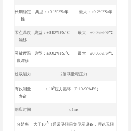
长期稳定
典型：±0.1%FS/年 最大：±0.2%FS/年
性
零点温度
典型：±0.02%FS/℃ 最大：±0.05%FS/℃
漂移
灵敏度温
典型：±0.02%FS/℃ 最大：±0.05%FS/℃
度漂移
过载能力
2倍满量程压力
6
﹥10
压力循环（P:10-90%FS）
有效测量
寿命
响应时间
≤1ms
-5
大于10
（通常受限采集显示设备，理论无限
分辨率