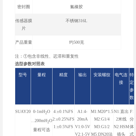
密封圈
氟橡胶
传感器膜
不锈钢316L
片
产品重量
约500克
注：①包含非线性、迟滞和重复性
选型参数对照表
型号
量程
精度
输出
安装螺纹
电气连
特
接
定
参
数
SUAY20
0-1mH
O
4:±0.1%FS
A1:4-
M1:M20*1.5
N1:直出
F:
2
2:±0.25%FS
20mA
M2:G1/4
2米线
分
...200mH
O
2
1:±0.5%FS
V1:0-5V
M3:G1/2
N2:HSM
体
量程可选
V2:1-5V
M5:DN20法
插头
式