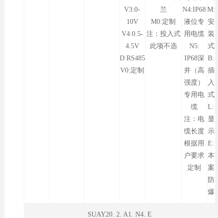
V3:0-
兰
N4:IP68
M:
10V
M0:定制
液位专
安
V4:0.5-
注：投入式
用电缆
装
4.5V
此项不选
N5:
式
D:RS485
IP68深
B:
V0:定制
井（高
插
强度）
入
专用电
式
缆
L:
注：电
显
缆长度
示
根据用
E:
户要求
本
定制
案
防
爆
SUAY20. 2. A1. N4. E