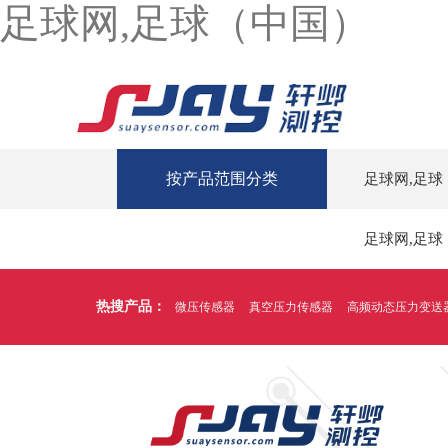
足球网,足球（中国）
按产品范围分类
足球网,足球
足球网,足球
热搜产品：
微压传感器
真空压力传感器
高频动态压力变送