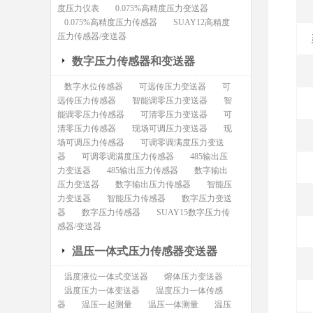
度压力仪表
0.075%高精度压力变送器
0.075%高精度压力传感器
SUAY12高精度
压力传感器/变送器
数字压力传感器和变送器
数字水位传感器
可远传压力变送器
可
远传压力传感器
智能调零压力变送器
智
能调零压力传感器
可清零压力变送器
可
清零压力传感器
现场可调压力变送器
现
场可调压力传感器
可调零调满度压力变送
器
可调零调满度压力传感器
485输出压
力变送器
485输出压力传感器
数字输出
压力变送器
数字输出压力传感器
智能压
力变送器
智能压力传感器
数字压力变送
器
数字压力传感器
SUAY15数字压力传
感器/变送器
温压一体式压力传感器变送器
温度液位一体式变送器
熔体压力变送器
温度压力一体变送器
温度压力一体传感
器
温压一起测量
温压一体测量
温压