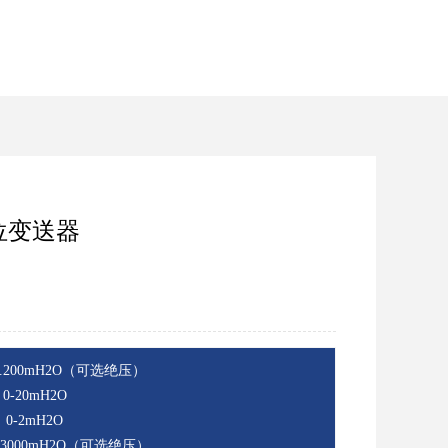
液位变送器
..200mH2O（可选绝压）
-20mH2O
-2mH2O
..3000mH2O（可选绝压）