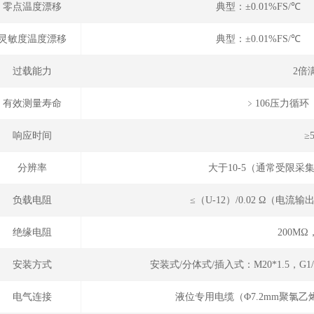
零点温度漂移
典型：±0.01%FS/℃
灵敏度温度漂移
典型：±0.01%FS/℃
过载能力
2倍
有效测量寿命
﹥106压力循环（
响应时间
≥
分辨率
大于10-5（通常受限
负载电阻
≤（U-12）/0.02 Ω（电
绝缘电阻
200MΩ
安装方式
安装式/分体式/插入式：M20*1.5，
电气连接
液位专用电缆（Φ7.2mm聚氯