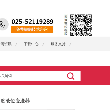
新闻资讯
下载中心
服务支持
高精度液位变送器