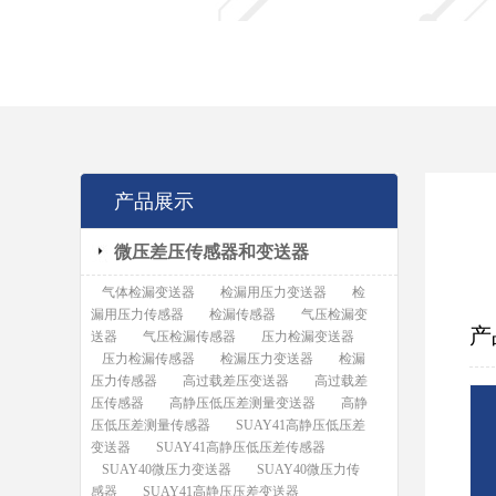
产品展示
微压差压传感器和变送器
气体检漏变送器
检漏用压力变送器
检
漏用压力传感器
检漏传感器
气压检漏变
产
送器
气压检漏传感器
压力检漏变送器
压力检漏传感器
检漏压力变送器
检漏
压力传感器
高过载差压变送器
高过载差
压传感器
高静压低压差测量变送器
高静
压低压差测量传感器
SUAY41高静压低压差
变送器
SUAY41高静压低压差传感器
SUAY40微压力变送器
SUAY40微压力传
感器
SUAY41高静压压差变送器