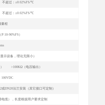
 不超过：±0.02%FS/℃
 不超过：±0.02%FS/℃
满量程
P:10-90%FS）
5ms
采集显示设备，理论无限小）
流输出） >100KΩ（电压输出）
，100VDC
G1/2或DN20法兰安装（其它接口可定制）
乙烯电缆），长度根据用户要求定制