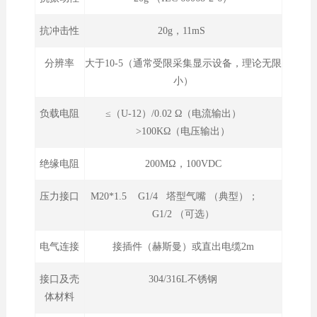
抗冲击性
20g，11mS
分辨率
大于10-5（通常受限采集显示设备，理论无限
小）
负载电阻
≤（U-12）/0.02 Ω（电流输出）
>100KΩ（电压输出）
绝缘电阻
200MΩ，100VDC
压力接口
M20*1.5 G1/4 塔型气嘴 （典型）；
G1/2 （可选）
电气连接
接插件（赫斯曼）或直出电缆2m
接口及壳
304/316L不锈钢
体材料