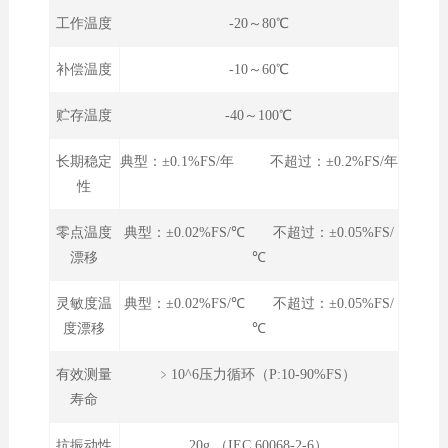
工作温度
-20～80℃
补偿温度
-10～60℃
贮存温度
-40～100℃
长期稳定
典型：±0.1%FS/年 不超过：±0.2%FS/年
性
零点温度
典型：±0.02%FS/℃ 不超过：±0.05%FS/
漂移
℃
灵敏度温
典型：±0.02%FS/℃ 不超过：±0.05%FS/
度漂移
℃
有效测量
﹥10^6压力循环（P:10-90%FS）
寿命
抗振动性
20g （IEC 60068-2-6）