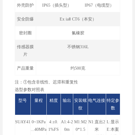
外壳防护
IP65（插头型） IP67（电缆型）
安全防爆
Ex iaⅡ CT6（本安）
密封圈
氟橡胶
传感器膜
不锈钢316L
片
产品重量
约500克
注：①包含非线性、迟滞和重复性
选型参数对照表
型号
量程
精度
输出
安装螺
电气连接
特定参
纹
数
SUAY41
0~1KPa
4:±0.
A1:4-2
M1:M2
N1:直出2
L:显示
...40MPa
1%FS
0m
0*1.5
米
E:本案