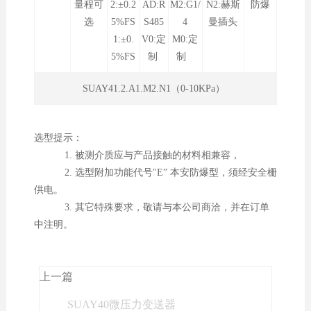
量程可
2:±0.2
AD:R
M2:G1/
N2:赫斯
防爆
选
5%FS
S485
4
曼插头
1:±0.
V0:定
M0:定
5%FS
制
制
SUAY41.2.A1.M2.N1（0-10KPa）
选型提示：
1. 被测介质应与产品接触的材料相兼容，
2. 选型附加功能代号"E” 本安防爆型，须经安全栅
供电。
3. 其它特殊要求，敬请与本公司商洽，并在订单
中注明。
上一篇
SUAY40微压力变送器