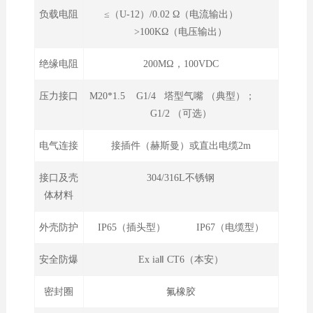
负载电阻
≤（U-12）/0.02 Ω（电流输出）
>100KΩ（电压输出）
绝缘电阻
200MΩ，100VDC
压力接口
M20*1.5 G1/4 塔型气嘴 （典型）；
G1/2 （可选）
电气连接
接插件（赫斯曼）或直出电缆2m
接口及壳
304/316L不锈钢
体材料
外壳防护
IP65（插头型） IP67（电缆型）
安全防爆
Ex iaⅡ CT6（本安）
密封圈
氟橡胶