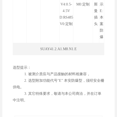
V4:0.5-
M0:定制
斯
示
4.5V
曼
E:
D:RS485
插
本
V0:定制
头
案
防
爆
SUAY41.2.A1.M8.N1.E
选型提示：
1. 被测介质应与产品接触的材料相兼容，
2. 选型附加功能代号"E” 本安防爆型，须经安全栅
供电。
3. 其它特殊要求，敬请与本公司商洽，并在订单
中注明。