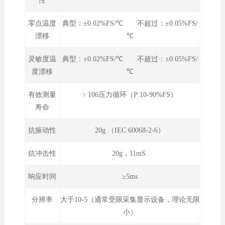
性
零点温度
典型：±0.02%FS/℃ 不超过：±0.05%FS/
漂移
℃
灵敏度温
典型：±0.02%FS/℃ 不超过：±0.05%FS/
度漂移
℃
有效测量
﹥106压力循环（P:10-90%FS）
寿命
抗振动性
20g （IEC 60068-2-6）
抗冲击性
20g，11mS
响应时间
≥5ms
分辨率
大于10-5（通常受限采集显示设备，理论无限
小）