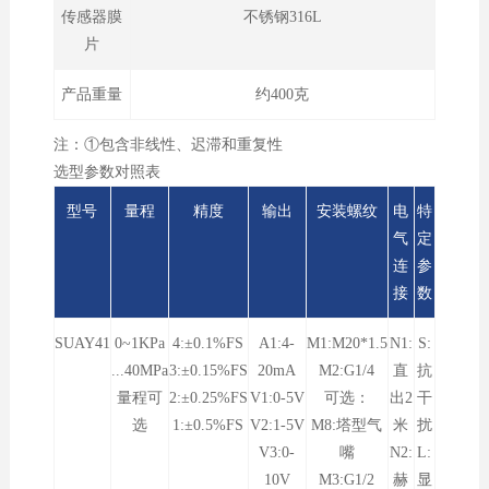
传感器膜
不锈钢316L
片
产品重量
约400克
注：①包含非线性、迟滞和重复性
选型参数对照表
型号
量程
精度
输出
安装螺纹
电
特
气
定
连
参
接
数
SUAY41
0~1KPa
4:±0.1%FS
A1:4-
M1:M20*1.5
N1:
S:
...40MPa
3:±0.15%FS
20mA
M2:G1/4
直
抗
量程可
2:±0.25%FS
V1:0-5V
可选：
出2
干
选
1:±0.5%FS
V2:1-5V
M8:塔型气
米
扰
V3:0-
嘴
N2:
L:
10V
M3:G1/2
赫
显