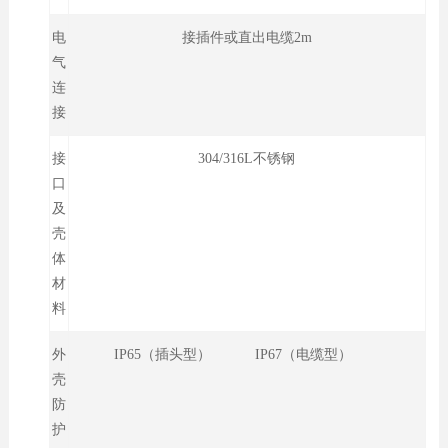
电
接插件或直出电缆2m
气
连
接
接
304/316L不锈钢
口
及
壳
体
材
料
外
IP65（插头型） IP67（电缆型）
壳
防
护