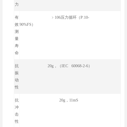
力
有
﹥106压力循环（P:10-
效
90%FS）
测
量
寿
命
抗
20g，（IEC 60068-2-6）
振
动
性
抗
20g，11mS
冲
击
性