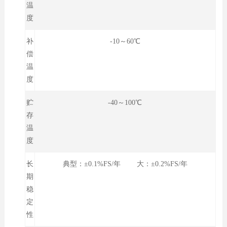
温
度
补
-10～60℃
偿
温
度
贮
-40～100℃
存
温
度
长
典型：±0.1%FS/年 大：±0.2%FS/年
期
稳
定
性