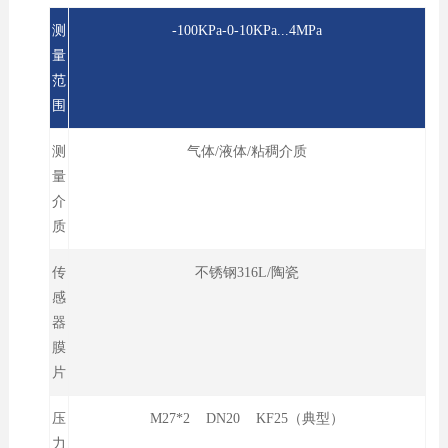
测
-100KPa-0-10KPa...4MPa
量
范
围
测
气体/液体/粘稠介质
量
介
质
传
不锈钢316L/陶瓷
感
器
膜
片
压
M27*2 DN20 KF25（典型）
力