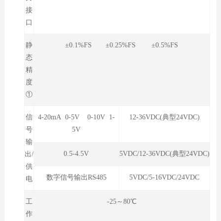
接
口
静
±0.1%FS ±0.25%FS ±0.5%FS
态
精
度
①
信
4-20mA 0-5V 0-10V 1-
12-36VDC(典型24VDC)
号
5V
输
0.5-4.5V
5VDC/12-36VDC(典型24VDC)
出/
供
数字信号输出RS485
5VDC/5-16VDC/24VDC
电
工
-25～80℃
作