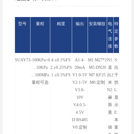
型号
量程
精度
输出
安装螺纹
电
特
气
定
连
参
接
数
SUAY73
-100KPa~0
4:±0.1%FS
A1:4-
M1:M27*2
N1:
S:
...10KPa
2:±0.25%FS
20mA
M5:DN20
直
抗
...100MPa
1:±0.5%FS
V1:0-5V
M7:KF25
出2
干
量程可选
V2:1-5V
M0:定制
米
扰
V3:0-
N2:
L:
10V
赫
显
V4:0.5-
斯
示
4.5V
曼
E:
D:RS485
本
V0:定制
插
案