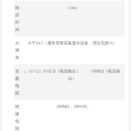
响
≤1ms
应
时
间
分
大于10-5（通常受限采集显示设备，理论无限小）
辨
率
负
≤（U-12）/0.02 Ω（电流输出） >100KΩ（电压输
载
出）
电
阻
绝
200MΩ，100VDC
缘
电
阻