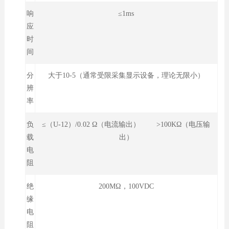
响
≤1ms
应
时
间
分
大于10-5（通常受限采集显示设备，理论无限小）
辨
率
负
≤（U-12）/0.02 Ω（电流输出） >100KΩ（电压输
载
出）
电
阻
绝
200MΩ，100VDC
缘
电
阻