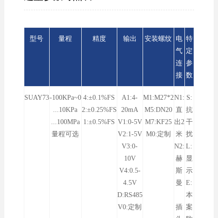
型号
量程
精度
输出
安装螺纹
电
特
气
定
连
参
接
数
SUAY73
-100KPa~0
4:±0.1%FS
A1:4-
M1:M27*2
N1:
S:
...10KPa
2:±0.25%FS
20mA
M5:DN20
直
抗
...100MPa
1:±0.5%FS
V1:0-5V
M7:KF25
出2
干
量程可选
V2:1-5V
M0:定制
米
扰
V3:0-
N2:
L:
10V
赫
显
V4:0.5-
斯
示
4.5V
曼
E:
D:RS485
本
V0:定制
插
案