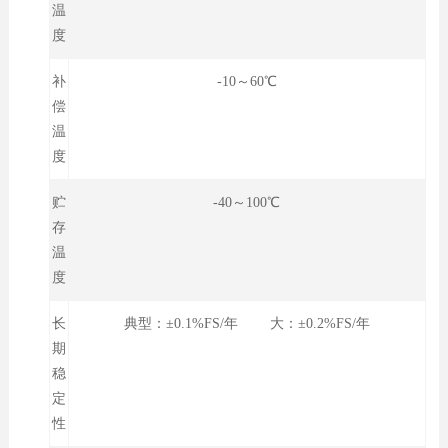
温
度
补
-10～60℃
偿
温
度
贮
-40～100℃
存
温
度
长
典型：±0.1%FS/年 大：±0.2%FS/年
期
稳
定
性