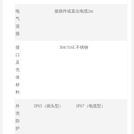
电
接插件或直出电缆2m
气
连
接
接
304/316L不锈钢
口
及
壳
体
材
料
外
IP65（插头型） IP67（电缆型）
壳
防
护