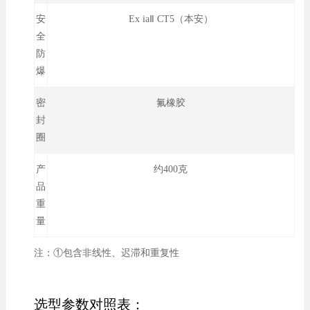
安
Ex iaⅡ CT5（本安）
全
防
爆
密
氟橡胶
封
圈
产
约400克
品
重
量
注：①包含非线性、迟滞和重复性
选型参数对照表：