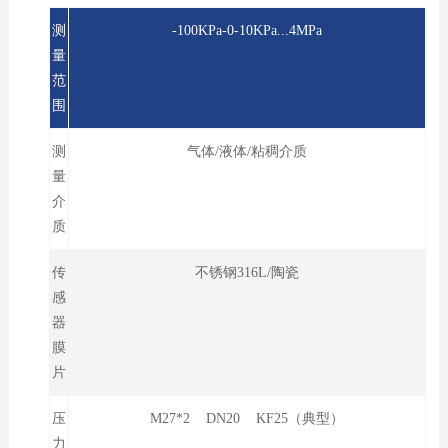
测
-100KPa-0-10KPa...4MPa
量
范
围
测
气体/液体/粘稠介质
量
介
质
传
不锈钢316L/陶瓷
感
器
膜
片
压
M27*2 DN20 KF25（典型）
力