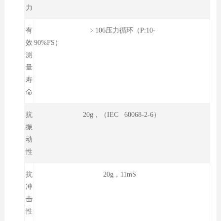
力
有
﹥106压力循环（P:10-
效
90%FS）
测
量
寿
命
抗
20g，（IEC 60068-2-6）
振
动
性
抗
20g，11mS
冲
击
性