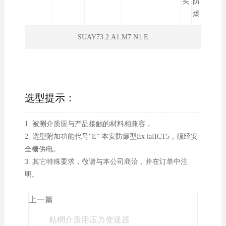
头
防
爆
SUAY73.2.A1.M7.N1.E
选型提示：
1. 被测介质应与产品接触的材料相兼容，
2. 选型附加功能代号"E” 本安防爆型Ex iaIICT5，须经安
全栅供电。
3. 其它特殊要求，敬请与本公司商洽，并在订单中注
明。
上一篇
粘稠介质用压力变送器