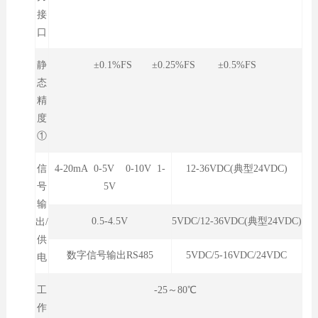
接
口
静
±0.1%FS ±0.25%FS ±0.5%FS
态
精
度
①
信
4-20mA 0-5V 0-10V 1-
12-36VDC(典型24VDC)
号
5V
输
0.5-4.5V
5VDC/12-36VDC(典型24VDC)
出/
供
数字信号输出RS485
5VDC/5-16VDC/24VDC
电
工
-25～80℃
作