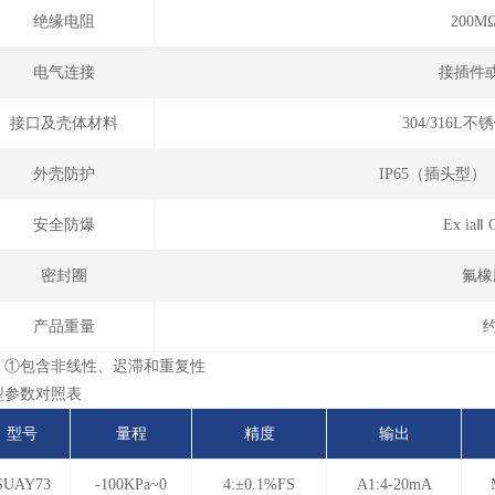
绝缘电阻
200M
电气连接
接插件
接口及壳体材料
304/316
外壳防护
IP65（插头型
安全防爆
Ex ia
密封圈
氟橡
产品重量
约
：①包含非线性、迟滞和重复性
型参数对照表
型号
量程
精度
输出
SUAY73
-100KPa~0
4:±0.1%FS
A1:4-20mA