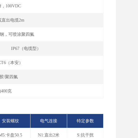
Ω，100VDC
或直出电缆2m
L不锈钢，可喷涂聚四氟
） IP67（电缆型）
Ⅱ CT6（本安）
胶/聚四氟
400克
安装螺纹
电气连接
特定参数
M5:卡盘50.5
N1:直出2米
S:抗干扰