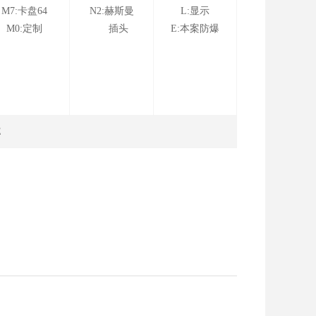
M7:卡盘64
N2:赫斯曼
L:显示
M0:定制
插头
E:本案防爆
E