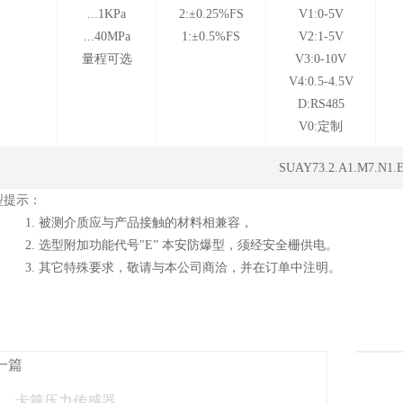
...1KPa
2:±0.25%FS
V1:0-5V
...40MPa
1:±0.5%FS
V2:1-5V
量程可选
V3:0-10V
V4:0.5-4.5V
D:RS485
V0:定制
SUAY73.2.A1.M7.N1.
型提示：
. 被测介质应与产品接触的材料相兼容，
. 选型附加功能代号"E” 本安防爆型，须经安全栅供电。
. 其它特殊要求，敬请与本公司商洽，并在订单中注明。
一篇
卡箍压力传感器