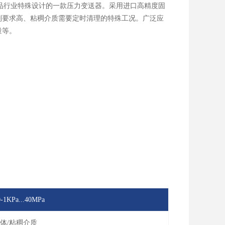
药品行业特殊设计的一款压力变送器。采用进口高精度固
别要求高、粘稠介质需要定时清理的特殊工况。广泛应
量等。
-1KPa...40MPa
液体/粘稠介质