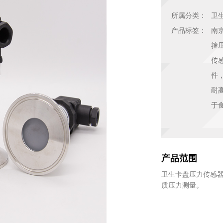
所属分类：
卫
产品标签：
南
箍压
传
件
耐
于
产品范围
卫生卡盘压力传感器
质压力测量。