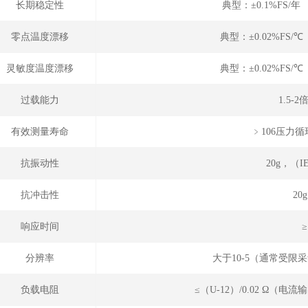
长期稳定性
典型：±0.1%FS/
零点温度漂移
典型：±0.02%FS/
灵敏度温度漂移
典型：±0.02%FS/
过载能力
1.5-
有效测量寿命
﹥106压力循环
抗振动性
20g，（IE
抗冲击性
20
响应时间
≥
分辨率
大于10-5（通常受
负载电阻
≤（U-12）/0.02 Ω（